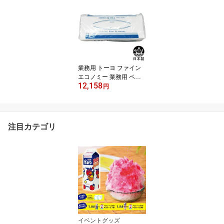
業務用 トーヨ ファイン
エコノミー 業務用 ペー
12,158
パータオル2ケース 200
円
枚×84袋 16800枚ペーパ
ータオル 小判 2C/S
注目カテゴリ
イベントグッズ