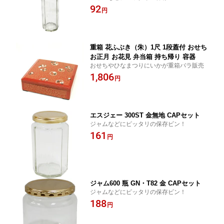
92
P
円
重箱 花ふぶき（朱）1尺 1段蓋付 おせち
お正月 お花見 弁当箱 持ち帰り 容器
おせちやひなまつりにいかが重箱バラ販売
1,806
円
エスジェー 300ST 金無地 CAPセット
ジャムなどにピッタリの保存ビン！
161
円
ジャム600 瓶 GN・T82 金 CAPセット
ジャムなどにピッタリの保存ビン！
188
円