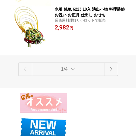
水引 銭亀 6223 10入 演出小物 料理装飾
お祝い お正月 仕出し おせち
業務用料理飾り小ロットで販売
2,982
円
1/4