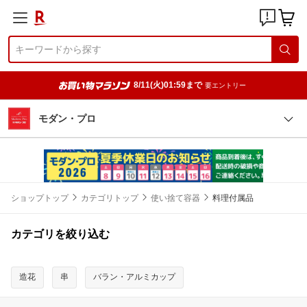
8/11(火)01:59まで
要エントリー
モダン・プロ
ショップトップ
カテゴリトップ
使い捨て容器
料理付属品
カテゴリを絞り込む
造花
串
バラン・アルミカップ