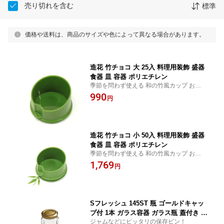
売り切れを含む
標準
価格や送料は、商品のサイズや色によって異なる場合があります。
造花 竹チョコ 大 25入 料理用装飾 盛器
食器 皿 容器 ポリエチレン
季節を問わず使える 和の竹風カップ おせち
正月 スイーツ 小鉢
990
円
造花 竹チョコ 小 50入 料理用装飾 盛器
食器 皿 容器 ポリエチレン
季節を問わず使える 和の竹風カップ おせち
正月 スイーツ 小鉢
1,769
円
Sフレッシュ 145ST 瓶 ゴールドキャッ
プ付 1本 ガラス容器 ガラス瓶 蓋付き 保
ジャムなどにピッタリの保存ビン！
存容器 ジャム ソース ドレッシング CA