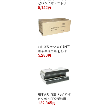
ゼ77 5L 1本 パストリー
5,142
ゼ 詰め替え アルコール
円
ドーバー 日本製 除菌 ウ
イルス等の対策 安全 無
害 詰め替え 5000ml
おしぼり 使い捨て SH不
織布 業務用 紙 おしぼり
5,280
平 1ケース 2000入（100
円
×20袋） 使い捨て 沖縄
は送料1000円
在庫あり 真空パックロボ
ヒッポ HIPPO 業務用 真
132,845
空パック 包装機 脱気シ
円
ーラー HIPPO AS-V-320