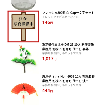
フレッシュ200瓶 白 Cap一文字セット
ドレシングやビネガーなどに
146
円
造花鶴付出世松 DM-29 10入 料理装飾
業務用 お祝い おせち 仕出し 容器
業務用料理飾り小ロットで販売
1,017
円
寿扇子（小）No．6008 10入 料理装飾
業務用 お祝い おせち 仕出し 演出
業務用料理飾り小ロットで販売
444
円