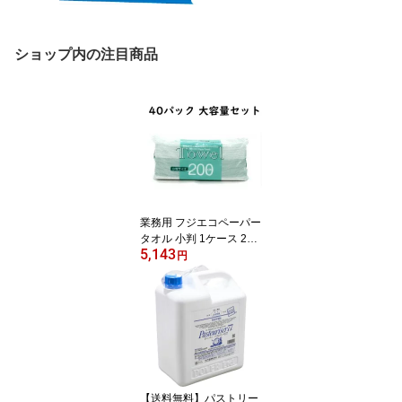
ショップ内の注目商品
業務用 フジエコペーパー
タオル 小判 1ケース 200
5,143
枚×40袋 8000枚 ペーパ
円
ータオル
【送料無料】パストリー