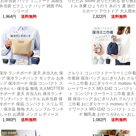
 お弁当袋 バック ミニトート 高校生
りたたみ 500ml 折りたためる 折り畳
弁当袋 ピクニック バッグ 雑貨 PAL
トル 氷嚢 ひょうのう 氷のう 夏 旅行
シリーズ
スポーツ アウトドア 大人用
1,964円
2,822円
送料無料
送料無料
U 保冷 ランチポーチ 楽天 弁当入れ 保
クルリト コンパクトクーラーミニ巾着
グ 保冷ランチバック モッテル お弁
巾着袋 保冷バッグ おにぎり入れ ク
ッグ 保冷ポーチ 保温 コンパクト ス
ーミニ巾着 おにぎりケース motteru 
かわいい 保冷温 無地 大人MOTTER
レードワークス MO-1142 コンパクト
ンチポーチ 楽天 弁当入れ 保冷ランチ
ト コンパクトクーラーミニ巾着 楽天 
ランチバック モッテル お弁当袋 保
袋 保冷バッグ おにぎり入れ クルリ
冷ポーチ 保温 コンパクト スリム 可
ニ巾着 おにぎりケース motteru モッ
い 保冷温 無地 大人 シンプル ランチ
ドワークス MO-1142 コンパクト ミニ
しゃれ お洒落 メンズ レディース
チ 離乳食 おやつ かわいい お
1,980円
1,082円
送料無料
送料無料