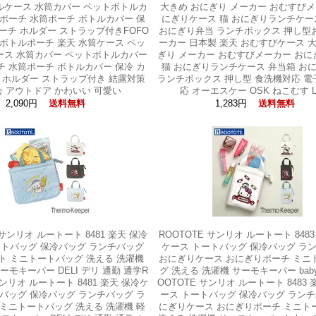
ルケース 水筒カバー ペットボトルカ
大きめ おにぎり メーカー おむすびメ
ポーチ 水筒ポーチ ボトルカバー 保
にぎりケース 猫 おにぎりランチケー
ポーチ ホルダー ストラップ付きFOFO
おにぎり弁当 ランチボックス 押し型
トボトルポーチ 楽天 水筒ケース ペッ
ーカー 日本製 楽天 おむすびケース 
ース 水筒カバー ペットボトルカバー
ぎり メーカー おむすびメーカー お
 水筒ポーチ ボトルカバー 保冷 カ
猫 おにぎりランチケース 弁当箱 お
 ホルダー ストラップ付き 結露対策
ランチボックス 押し型 食洗機対応 
 アウトドア かわいい 可愛い
応 オーエスケー OSK ねこむす LS
2,090円
1,283円
送料無料
送料無料
 サンリオ ルートート 8481 楽天 保冷
ROOTOTE サンリオ ルートート 8483
ートバッグ 保冷バッグ ランチバッグ
ケース トートバッグ 保冷バッグ ラ
ト ミニトートバッグ 洗える 洗濯機
おにぎりケース おにぎりポーチ ミニ
ーモキーパー DELI デリ 通勤 通学R
グ 洗える 洗濯機 サーモキーパー bab
サンリオ ルートート 8481 楽天 保冷ケ
OOTOTE サンリオ ルートート 8483
バッグ 保冷バッグ ランチバッグ ラ
ース トートバッグ 保冷バッグ ランチ
ミニトートバッグ 洗える 洗濯機 軽
にぎりケース おにぎりポーチ ミニト