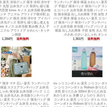
当 楽天 冷却グッズ 保冷 冷却 冷やす
ランチバッグ 保冷 保温 かわいい 楽
 丸型 お弁当グッズ 長持ち 繰り返
グ 手提げ 保冷バック 保冷バッグ ラ
百貨 kinos キノス お弁当箱 飲み物
エコバック お弁当袋 弁当袋 バッグ 
ランチ アニマル アウトドア保冷剤 お
当 保冷保温 出し入れ簡単 子供 女性
冷却グッズ 保冷 冷却 冷やす アイスパ
バッグ 保冷 保温 かわいい 楽天 エコ
お弁当グッズ 長持ち 繰り返し使える
げ 保冷バック 保冷バッグ ランチバッ
nos キノス お弁当箱 飲み物 大人 子
ック お弁当袋 弁当袋 バッグ バック 
アニマル アウトドア かわいい キッチ
保温 出し入れ簡単 子供 女性 大人 可
ン雑貨
小さめ 小さい おしゃれ オシ
1,284円
1,301円
送料無料
送料無料
売り切れ
 保冷 マチ 広い 楽天 ランチバック
viv シリコンボトル 楽天 シリコン ボ
 保温 スクエアランチバッグ お弁当
ン シリコーンボトル Rolloon 折り
しゃれ 保冷温 お弁当袋 バック ミニ
水筒 折りたたみ 500ml 折りたため
校生 お弁当入れ 弁当袋ランチバッグ
氷のうボトル 氷嚢 ひょうのう 氷のう 夏
広い 楽天 ランチバック 保冷バッグ 保
コンボトル 楽天 シリコン ボトル ロ
ランチバッグ お弁当 かわいい おし
コーンボトル Rolloon 折りたたみボト