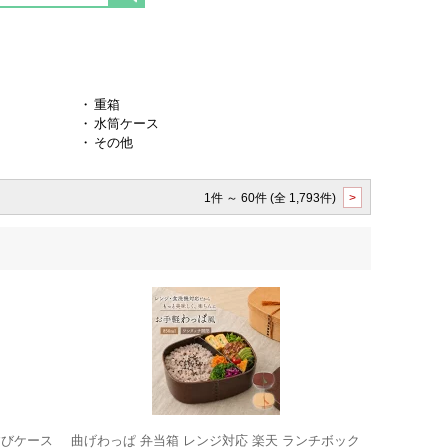
・
重箱
・
水筒ケース
・
その他
1件 ～ 60件 (全 1,793件)
>
すびケース
曲げわっぱ 弁当箱 レンジ対応 楽天 ランチボック