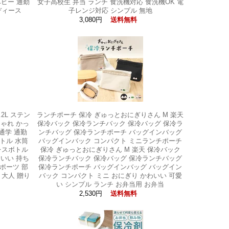
ベビー 通勤
女子高校生 弁当 ランチ 食洗機対応 食洗機OK 電
ディース
子レンジ対応 シンプル 無地
3,080円
送料無料
2L ステン
ランチポーチ 保冷 ぎゅっとおにぎりさん M 楽天
しゃれ かっ
保冷バック 保冷ランチバック 保冷バッグ 保冷ラ
通学 通勤
ンチバッグ 保冷ランチポーチ バッグインバッグ
トル 水筒
バッグインバック コンパクト ミニランチポーチ
ンレスボトル
保冷 ぎゅっとおにぎりさん M 楽天 保冷バック
こいい 持ち
保冷ランチバック 保冷バッグ 保冷ランチバッグ
スポーツ 部
保冷ランチポーチ バッグインバッグ バッグイン
 大人 贈り
バック コンパクト ミニ おにぎり かわいい 可愛
い シンプル ランチ お弁当用 お弁当
2,530円
送料無料