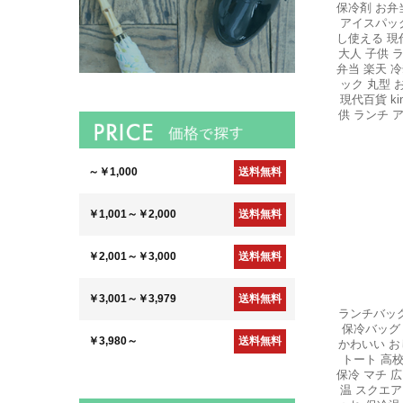
保冷剤 お弁
アイスパック
し使える 現代
大人 子供 
弁当 楽天 
ック 丸型 
現代百貨 ki
供 ランチ 
ランチバッグ
保冷バッグ
かわいい お
トート 高
保冷 マチ 
温 スクエア