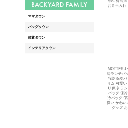
ゃれ 保冷温
お弁当入れ 
MOTTER
冷ランチバッ
当袋 保冷バ
リム 可愛い 
U 保冷 ラ
バッグ 保冷
冷バッグ 保
愛い かわい
グッズ お