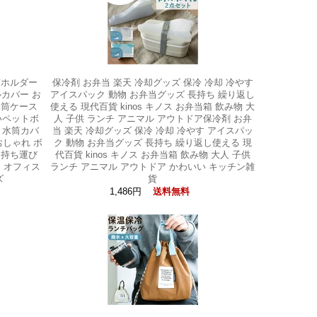
筒ホルダー
保冷剤 お弁当 楽天 冷却グッズ 保冷 冷却 冷やす
ルカバー お
アイスパック 動物 お弁当グッズ 長持ち 繰り返し
水筒ケース
使える 現代百貨 kinos キノス お弁当箱 飲み物 大
いペットボ
人 子供 ランチ アニマル アウトドア保冷剤 お弁
 水筒カバ
当 楽天 冷却グッズ 保冷 冷却 冷やす アイスパッ
 おしゃれ ボ
ク 動物 お弁当グッズ 長持ち 繰り返し使える 現
 持ち運び
代百貨 kinos キノス お弁当箱 飲み物 大人 子供
レ オフィス
ランチ アニマル アウトドア かわいい キッチン雑
ズ
貨
1,486円
送料無料