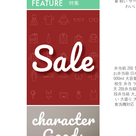
量 軽い サー
わいい
弁当箱 2段
お弁当箱 日
000ml 大
校生 弁当 
天 2段弁当
段弁当箱 大人
い 大盛り 
食洗機対応 