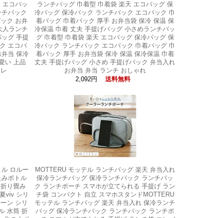
天 エコバッ
ランチバッグ 巾着型 巾着袋 楽天 エコバッグ 保
ンチバック
冷バッグ 保冷バック ランチバック エコバック 巾
バック お弁
着バッグ 巾着バック 厚手 お弁当袋 保冷 保温 保
 大人ランチ
冷保温 巾着 丈夫 手提げバッグ 小さめランチバッ
バッグ 手提
グ 巾着型 巾着袋 楽天 エコバッグ 保冷バッグ 保
ク エコバ
冷バック ランチバック エコバック 巾着バッグ 巾
お弁当 保冷
着バック 厚手 お弁当袋 保冷 保温 保冷保温 巾着
愛い 上品
丈夫 手提げバッグ 小さめ 手提げバック 弁当入れ
ャレ
お弁当 弁当 ランチ おしゃれ
2,092円
送料無料
トル ロルー
MOTTERU モッテル ランチバッグ 楽天 弁当入れ
たたみボトル
保冷ランチバッグ 保冷ランチバック ランチバッ
る 折り畳み
ク ランチポーチ スマホが立てられる 手提げ ラン
viv シリ
チ袋 コンパクト 自立 スマホスタンドMOTTERU
ルーン シリ
モッテル ランチバッグ 楽天 弁当入れ 保冷ランチ
ル 水筒 折
バッグ 保冷ランチバック ランチバック ランチポ