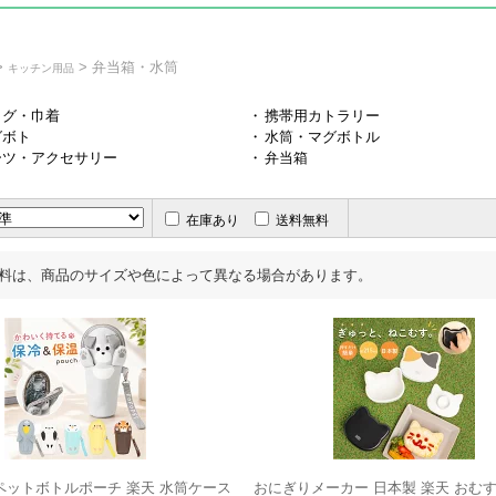
>
> 弁当箱・水筒
キッチン用品
ッグ・巾着
・
携帯用カトラリー
グボト
・
水筒・マグボトル
ーツ・アクセサリー
・
弁当箱
在庫あり
送料無料
料は、商品のサイズや色によって異なる場合があります。
T ペットボトルポーチ 楽天 水筒ケース
おにぎりメーカー 日本製 楽天 おむ