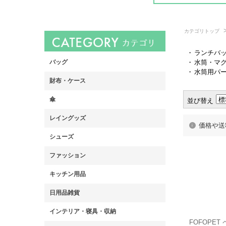
カテゴリトップ
・
ランチバ
・
水筒・マ
・
水筒用パ
並び替え
価格や送
FOFOPE