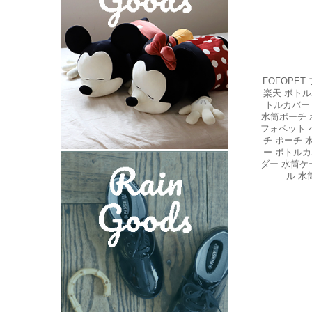
FOFOPE
楽天 ボトル
トルカバー
水筒ポーチ 
フォペット 
チ ポーチ 
ー ボトルカ
ダー 水筒ケ
ル 水