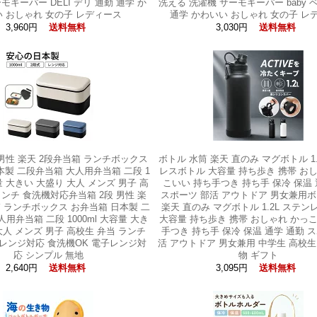
モキーパー DELI デリ 通勤 通学 か
洗える 洗濯機 サーモキーパー baby 
 おしゃれ 女の子 レディース
通学 かわいい おしゃれ 女の子 レ
3,960円
3,030円
送料無料
送料無料
 男性 楽天 2段弁当箱 ランチボックス
ボトル 水筒 楽天 直のみ マグボトル 1.
本製 二段弁当箱 大人用弁当箱 二段 1
レスボトル 大容量 持ち歩き 携帯 お
容量 大きい 大盛り 大人 メンズ 男子 高
こいい 持ち手つき 持ち手 保冷 保温 
ランチ 食洗機対応弁当箱 2段 男性 楽
スポーツ 部活 アウトドア 男女兼用ボ
箱 ランチボックス お弁当箱 日本製 二
楽天 直のみ マグボトル 1.2L ステ
用弁当箱 二段 1000ml 大容量 大き
大容量 持ち歩き 携帯 おしゃれ かっ
大人 メンズ 男子 高校生 弁当 ランチ
手つき 持ち手 保冷 保温 通学 通勤 
レンジ対応 食洗機OK 電子レンジ対
活 アウトドア 男女兼用 中学生 高校生
応 シンプル 無地
物 ギフト
2,640円
3,095円
送料無料
送料無料