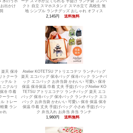
み 氷のうボ
ーチ スマホが立てられる 手提げ ランチ袋 コンパ
 お出かけ
クト 自立 スマホスタンド スマホ立て 高校生 無
水筒
地 シンプル ランチグッズ おしゃれ オフィス
2,145円
送料無料
 楽天 保冷
Atelier KOTETSU アトリエコテツ ランチバッグ
ルリトクーラ
楽天 エコバッグ 保冷バッグ 保冷バック ランチバ
モッテル ト
ック エコバック お弁当袋 かわいい 可愛い 保冷
 ミニクルリ
保温 保冷保温 巾着 丈夫 手提げバッグAtelier KO
保冷 巾着
TETSU アトリエコテツ ランチバッグ 楽天 エコ
トクーラーミ
バッグ 保冷バッグ 保冷バック ランチバック エコ
テル トレー
バック お弁当袋 かわいい 可愛い 保冷 保温 保冷
 軽量 ラン
保温 巾着 丈夫 手提げバッグ 小さめ 手提げバッ
しゃれ
ク 弁当入れ お弁当 弁当 ランチ
1,980円
送料無料