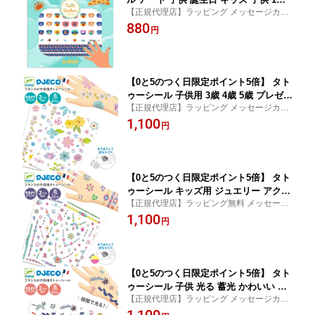
【正規代理店】ラッピング メッセージカー
2歳 3歳 4歳 プチギフト ステッカーシー
ド のし無料 美しいステッカー 大人 子供 シ
880
ル 贈り物 6歳 大人 子供 入学卒業 お祝
円
ール プレゼント ギフト おすすめ 大人 知育
い 女の子 男の子 DJECO ジェコ ネイル
玩具 クリスマス
ステッカー メディテレーニアン
【0と5のつく日限定ポイント5倍】 タト
ゥーシール 子供用 3歳 4歳 5歳 プレゼン
【正規代理店】ラッピング メッセージカー
ト 誕生日ギフト かわいい ステッカー
ド のし無料 3歳 4歳 5歳 タトゥーシール キ
1,100
ペイント 花 おしゃれ イベント 女の子
円
ッズ用 ボディステッカー クリスマス 子ど
ハロウィン DJECO ジェコ ボディーア
も向け かわいい シール ボディーペイント
ート タトゥー フラワー オブ ザ フィー
花 3歳 女の子
ルド
【0と5のつく日限定ポイント5倍】 タト
ゥーシール キッズ用 ジュエリー アクセ
【正規代理店】ラッピング無料 メッセージ
サリー ボディーペイント イベント ステ
カード無料 のし無料 タトゥーシール キッ
1,100
ッカー 3歳 女の子 ハロウィン パーティ
円
ズ ジュエリータトゥー ボディステッカー
ー イースター 仮装 DJECO ジェコ ボデ
子ども向け かわいい アクセサリー ペイン
ィーアート タトゥー ジェニーズ ジュエ
ト 3歳 女の子
ル
【0と5のつく日限定ポイント5倍】 タト
ゥーシール 子供 光る 蓄光 かわいい キ
【正規代理店】ラッピング メッセージカー
ッズ 子供 ボディーシール イベント ボ
ド のし無料 タトゥーシール キッズ用 ボデ
ディーペイント 3歳 女の子 誕生日ギフ