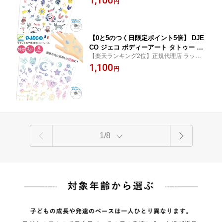
1,100
円
ィステッカー 子ども 子供 キッズ ボディー
ト イースター 仮装 DJECO ジェコ ボデ
シール ペイント かわいい おしゃれ イベン
ィーアートタトゥー スウィートドリー
ト ステッカー
ム
【0と5のつく日限定ポイント5倍】 DJE
CO ジェコ ボディーアート タトゥー ラ
【楽天ランキング2位】正規代理店 ラッピ
ッキー チャーム シール キッズ用 キラ
ング メッセージカード のし無料 誕生日プ
1,100
キラ ステッカー 子ども向け 4歳 5歳 6歳
円
レゼント ギフト ヨーロッパ安全規格 おも
7歳 小学生 シール ボディーペイント お
ちゃ安全基準EN71適合品
しゃれ パーティー DJ09596
1/8