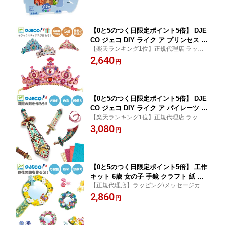
卒業 お祝い 女の子 男の子 DJECO ジェ
玩具 クリスマス
コ ステッカー サファリ アニマルズ
【0と5のつく日限定ポイント5倍】 DJE
CO ジェコ DIY ライク ア プリンセス テ
【楽天ランキング1位】正規代理店 ラッピ
ィアラ工作キット キラキラ 可愛い シー
ング メッセージカード のし無料 誕生日プ
2,640
ル貼り 4歳 5歳 女の子 ハロウィン仮装
円
レゼント ギフト ヨーロッパ安全規格 おも
ハンドメイド DJ07901
ちゃ安全基準EN71適合品
【0と5のつく日限定ポイント5倍】 DJE
CO ジェコ DIY ライク ア パイレーツ 海
【楽天ランキング1位】正規代理店 ラッピ
賊の剣工作キット キラキラ かっこいい
ング メッセージカード のし無料 誕生日プ
3,080
シール貼り 4歳 5歳 男の子 女の子 ハロ
円
レゼント ギフト ヨーロッパ安全規格 おも
ウィン仮装 ハンドメイド DJ07902
ちゃ安全基準EN71適合品
【0と5のつく日限定ポイント5倍】 工作
キット 6歳 女の子 手鏡 クラフト 紙 シ
【正規代理店】ラッピング/メッセージカー
ール貼り 5歳 保育園 幼稚園 小学生 低学
ド/のし無料 小学生女子工作キット 鏡 クラ
2,860
年 女の子 子供 セット 花 手持ち鏡 おも
円
フトキット セット 6歳女の子 小学生プレゼ
ちゃ 誕生日プレゼント DJECO ジェコ
ント お花 フラワー ミラー 自由工作夏休み
DIY ミラーズ プリティーフラワー
お誕生日ギフト