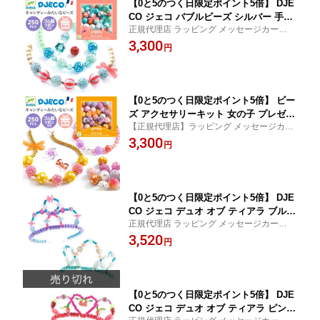
【0と5のつく日限定ポイント5倍】 DJE
CO ジェコ バブルビーズ シルバー 手作
正規代理店 ラッピング メッセージカード
りブレスレット ネックレス キラキラビ
のし無料 6歳誕生日 プレゼント ギフト ヨー
3,300
ーズ 6歳 小学生 女の子 可愛い おしゃれ
円
ロッパ安全規格 おもちゃ安全基準EN71適
集中力 創造力 DJ00025
合品
【0と5のつく日限定ポイント5倍】 ビー
ズ アクセサリーキット 女の子 プレゼン
【正規代理店】ラッピング メッセージカー
ト 手作り ビーズセット 子供 ギフト か
ド のし無料 かわいい手作りアクセサリーキ
3,300
わいい 子供 誕生日 ギフト ブレスレッ
円
ット ビーズ アクセサリーキット 女の子 6歳
ト ネックレス 女の子 作る アクセサリ
アクセサリー 小学生 子供 女の子 ギフト ク
ー キット DJECO ジェコ バブルビーズ
リスマス
ゴールド
【0と5のつく日限定ポイント5倍】 DJE
CO ジェコ デュオ オブ ティアラ ブルー
正規代理店 ラッピング メッセージカード
ティアラ手作りキット アクセサリーセ
のし無料 誕生日プレゼント ギフト ヨーロ
3,520
ット 冠 ネックレス ビーズセット 約240
円
ッパ安全規格CE 英国適合性評価UKCA お
個ビーズ付属 6歳 7歳 女の子 ハンドメ
もちゃ安全基準EN71適合品
イド DJ00038
【0と5のつく日限定ポイント5倍】 DJE
CO ジェコ デュオ オブ ティアラ ピンク