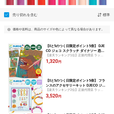
売り切れを含む
標準
価格や送料は、商品のサイズや色によって異なる場合があります。
【0と5のつく日限定ポイント5倍】 DJE
CO ジェコ スクラッチ ダイナソー 恐竜
【楽天ランキング1位】正規代理店 ラッピ
の美しいスクラッチアート 4種類のデザ
ング メッセージカード のし無料 誕生日プ
1,320
イン 簡単 お絵描き 塗り絵 工作 6歳 7歳
円
レゼント ギフト ヨーロッパ安全規格 おも
8歳 男の子 女の子 色彩感覚 キラキラ D
ちゃ安全基準EN71適合品
J09726
【0と5のつく日限定ポイント5倍】 フラ
ンスのアクセサリーキット DJECO ジェ
【楽天ランキング2位】正規代理店 ラッピ
コ ビーズ アンド フィギュアリネス 手
ング メッセージカード のし無料 誕生日プ
3,520
作りブレスレット ネックレス マスコッ
円
レゼント ギフト ヨーロッパ安全規格 おも
ト 人形 8歳 小学生 女の子 可愛い 簡単
ちゃ安全基準EN71適合品
集中力 創造力 海外輸入ビーズ DJ09819