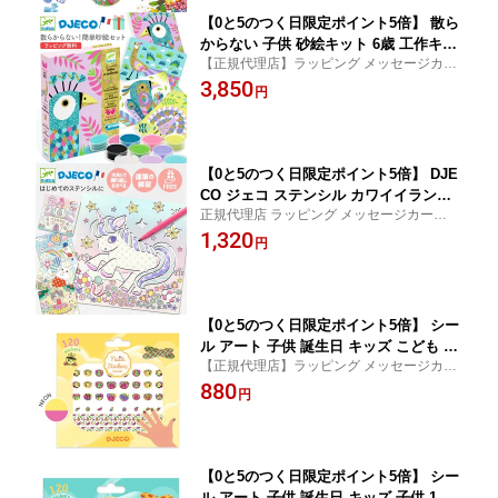
【0と5のつく日限定ポイント5倍】 散ら
からない 子供 砂絵キット 6歳 工作キッ
【正規代理店】ラッピング メッセージカー
ト サンドアート カラーサンド お絵かき
ド のし無料 子供 砂絵 キット 簡単 6歳 セッ
3,850
クラフト 知育玩具 おもちゃ 誕生日 女
円
ト お絵かき クラフト 知育玩具 おもちゃ 子
の子 女の子 プレゼント DJECO ジェコ
ども 幼児 6歳 誕生日プレゼント 女の子 プ
サンド&グリッター ダズリングバーズ
レゼント
【0と5のつく日限定ポイント5倍】 DJE
CO ジェコ ステンシル カワイイランド
正規代理店 ラッピング メッセージカード
お絵描き 3歳 4歳 ぬり絵 塗り絵 鉛筆の
のし無料 誕生日プレゼント ギフト ヨーロ
1,320
練習 ユニコーン 簡単 写し絵 なぞる 運
円
ッパ安全規格 おもちゃ安全基準EN71適合
筆 知育玩具 モンテッソーリ 女の子 DJ0
品
8862
【0と5のつく日限定ポイント5倍】 シー
ル アート 子供 誕生日 キッズ こども 1
【正規代理店】ラッピング メッセージカー
歳 2歳 3歳 4歳 プチギフト ステッカーシ
ド のし無料 美しいステッカー 大人 子供 シ
880
ール 贈り物 6歳 キッズ 大人 子供 入学
円
ール プレゼント ギフト おすすめ 大人 知育
卒業 お祝い 女の子 男の子 DJECO ジェ
玩具 クリスマス
コ ネイルステッカー ブースト
【0と5のつく日限定ポイント5倍】 シー
ル アート 子供 誕生日 キッズ 子供 1歳