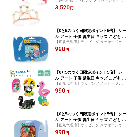
正規代理店 ラッピング メッセージカード
ティアラ手作りキット アクセサリーセ
のし無料 誕生日プレゼント ギフト ヨーロ
3,520
ット 冠 ネックレス ビーズセット 約240
円
ッパ安全規格CE 英国適合性評価UKCA お
個ビーズ付属 6歳 7歳 女の子 ハンドメ
もちゃ安全基準EN71適合品
イド DJ00039
【0と5のつく日限定ポイント5倍】 シー
ル アート 子供 誕生日 キッズ こども 1
【正規代理店】ラッピング メッセージカー
歳 2歳 3歳 4歳 プチギフト ステッカーシ
ド のし無料 美しいステッカー 大人 子供 シ
990
ール 贈り物 6歳 キッズ 大人 子供 入学
円
ール プレゼント ギフト おすすめ 大人 知育
卒業 お祝い 女の子 男の子 DJECO ジェ
玩具 クリスマス
コ ステッカー シー アニマルズ
【0と5のつく日限定ポイント5倍】 シー
ル アート 子供 誕生日 キッズ こども 1
【正規代理店】ラッピング メッセージカー
歳 2歳 3歳 4歳 プチギフト ステッカーシ
ド のし無料 美しいステッカー 大人 子供 シ
990
ール 贈り物 6歳 キッズ 大人 子供 入学
円
ール プレゼント ギフト おすすめ 大人 知育
卒業 お祝い おすすめ 女の子 男の子 DJ
玩具 クリスマス
ECO ジェコ ステッカー バーズ
【0と5のつく日限定ポイント5倍】 シー
ル アート 子供 誕生日 キッズ こども 1
【正規代理店】ラッピング メッセージカー
歳 2歳 3歳 4歳 プチギフト ステッカーシ
ド のし無料 美しいステッカー 大人 子供 シ
990
ール 贈り物 6歳 キッズ 大人 子供 入学
円
ール プレゼント ギフト おすすめ 大人 知育