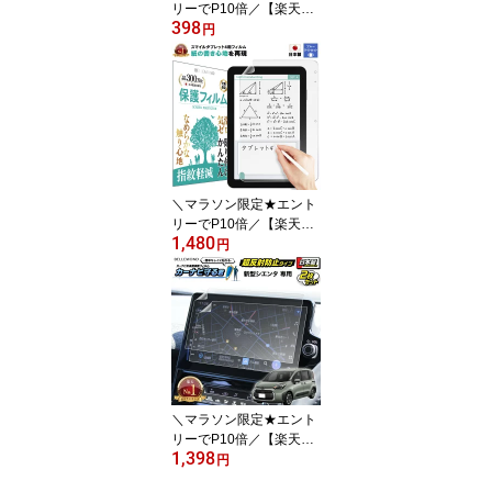
リーでP10倍／【楽天1
398
位】 スマホ ショルダー
円
ストラップ 10色 iphone
16 iphone15 15 android
全機種対応 | 携帯 スマホ
肩掛け 挟むだけ 可愛い
長さ調節 アイフォン 高
見え おしゃれ 頑丈 紐
＼マラソン限定★エント
リーでP10倍／【楽天1
1,480
位】 スマイルゼミ タブ
円
レット4 (SZJ-JS203) 保
護フィルム 【ペーパーラ
イク and ブルーライトカ
ット 】| 紙のような描き
心地 アンチグレア 反射
防止 非光沢 紙質感 さら
さら
＼マラソン限定★エント
リーでP10倍／【楽天1
1,398
位】 新型 シエンタ カー
円
ナビフィルム 10.5インチ