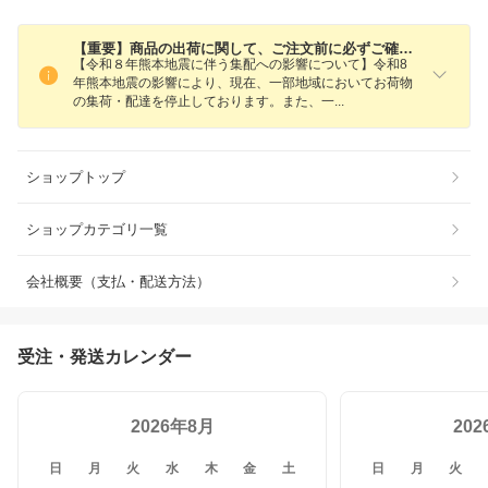
【重要】商品の出荷に関して、ご注文前に必ずご確認お願い致します。
【令和８年熊本地震に伴う集配への影響について】令和8
年熊本地震の影響により、現在、一部地域においてお荷物
の集荷・配達を停止しております。また、
一
ショップトップ
ショップカテゴリ一覧
会社概要（支払・配送方法）
受注・発送カレンダー
2026年8月
20
日
月
火
水
木
金
土
日
月
火