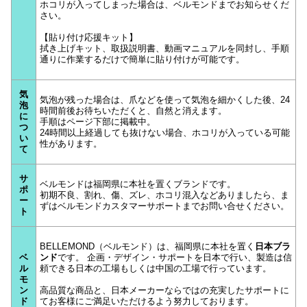
ホコリが入ってしまった場合は、ベルモンドまでお知らせくだ
さい。
【貼り付け応援キット】
拭き上げキット、取扱説明書、動画マニュアルを同封し、手順
通りに作業するだけで簡単に貼り付けが可能です。
気
気泡が残った場合は、爪などを使って気泡を細かくした後、24
泡
時間前後お待ちいただくと、自然と消えます。
に
手順はページ下部に掲載中。
つ
24時間以上経過しても抜けない場合、ホコリが入っている可能
い
性があります。
て
サ
ベルモンドは福岡県に本社を置くブランドです。
ポ
初期不良、割れ、傷、ズレ、ホコリ混入などありましたら、ま
ー
ずはベルモンドカスタマーサポートまでお問い合せください。
ト
BELLEMOND（ベルモンド）は、福岡県に本社を置く
日本ブラ
ベ
ンド
です。 企画・デザイン・サポートを日本で行い、製造は信
ル
頼できる日本の工場もしくは中国の工場で行っています。
モ
ン
高品質な商品と、日本メーカーならではの充実したサポートに
ド
てお客様にご満足いただけるよう努力しております。