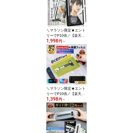
＼マラソン限定★エント
リーでP10倍／【楽天1
1,998
位】 iPad ペーパーライ
円
～
ク フィルム マグネット
着脱式 アイパッド 新型 2
026 新型 ipad air M5 11
インチ 13 インチ 第11世
代 A16 iPad mini7 2024
年
＼マラソン限定★エント
リーでP10倍／【楽天1
1,398
位★簡単貼付＆ 2枚 セッ
円
～
ト】 Nintendo Switch ガ
ラスフィルム ブルーライ
トカット アンチグレア＆
ブルーライトカット Swit
ch2 スイッチ2 フィルム
保護フィルム 2枚セット