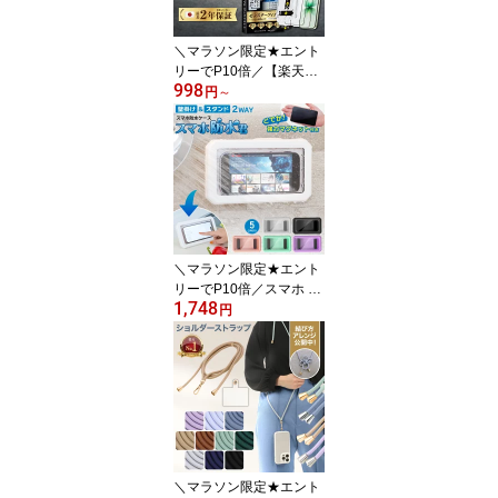
ガイド枠
＼マラソン限定★エント
リーでP10倍／【楽天1
998
位＆ 2枚 セット 】 iPhon
円
～
e 17e iPhone 17 air 17pr
o 17promax iphone17 ip
hone17pro iphone16 ガ
ラスフィルム 保護フィル
ム
＼マラソン限定★エント
リーでP10倍／スマホ 防
1,748
水ケース お風呂 マグネ
円
ット 付き 壁掛け 置き型
2WAY プール 海 6.8イン
チまで 5色 | 風呂 風呂用
スタンド 防水 防滴 壁掛
け カバー 衝撃 アウトド
ア 頑丈 防塵 釣り
＼マラソン限定★エント