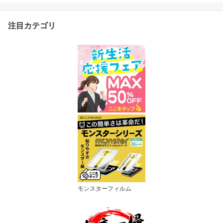
TOYOTA トヨタ | 画面 保
護 ディスプレイ オーデ
ィオ カーナビ フィルム
注目カテゴリ
アンチグレア 反射防止
抗菌加工 液晶画面 保護
フィルム 汚れ
モンスターフィルム