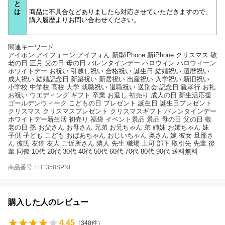
と
は
商品に不具合などありましたら対応させていただきますので、
購入履歴よりお問い合わせください。
関連キーワード
アイホン アイフォーン アイフォん 新型iPhone 新iPhone クリスマス 敬
老の日 正月 父の日 母の日 バレンタインデー ハロウィン ハロウィーン
ホワイトデー お祝い 引越し祝い 合格祝い 誕生日 結婚祝い 還暦祝い
成人祝い 結婚記念日 新築祝い 新居祝い 出産祝い 入学祝い 新旧祝い
小学校 中学校 高校 大学 就職祝い 退職祝い 送別会 記念日 親孝行 お礼
お祝い ウエディング ギフト 卒業 お返し 初売り 成人の日 新生活応援
ゴールデンウィーク こどもの日 プレゼント 誕生日 誕生日プレゼント
クリスマス クリスマスプレゼント クリスマスギフト バレンタインデー
ホワイトデー新生活 初売り 福袋 イベント景品 景品 母の日 父の日 敬
老の日 孫 お父さん お母さん 兄弟 お兄ちゃん 弟 姉妹 お姉ちゃん 妹
子供 子ども こども おばあちゃん おじいちゃん 奥さん 嫁 彼女 旦那さ
ん 彼氏 友達 友人 ご近所さん 隣人 先生 職場 上司 部下 取引先 先輩 後
輩 同僚 10代 20代 30代 40代 50代 60代 70代 80代 90代 送料無料
商品番号：B1358SPNF
購入した人のレビュー
4.45
（
348
件）