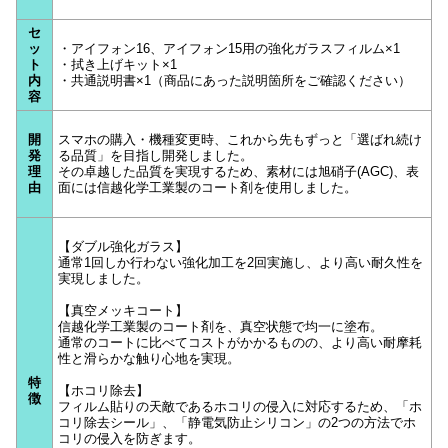
セ
ッ
・アイフォン16、アイフォン15用の強化ガラスフィルム×1
ト
・拭き上げキット×1
内
・共通説明書×1（商品にあった説明箇所をご確認ください）
容
開
スマホの購入・機種変更時、これから先もずっと「選ばれ続け
発
る品質」を目指し開発しました。
理
その卓越した品質を実現するため、素材には旭硝子(AGC)、表
由
面には信越化学工業製のコート剤を使用しました。
【ダブル強化ガラス】
通常1回しか行わない強化加工を2回実施し、より高い耐久性を
実現しました。
【真空メッキコート】
信越化学工業製のコート剤を、真空状態で均一に塗布。
通常のコートに比べてコストがかかるものの、より高い耐摩耗
性と滑らかな触り心地を実現。
特
【ホコリ除去】
徴
フィルム貼りの天敵であるホコリの侵入に対応するため、「ホ
コリ除去シール」、「静電気防止シリコン」の2つの方法でホ
コリの侵入を防ぎます。