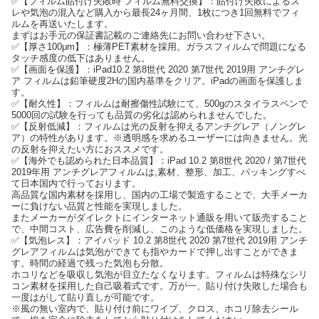
✅【フィルム貼付け失敗時 フィルム無料交換】：貼付け失敗によるズ
レや気泡の混入など購入から最長24ヶ月間、1枚につき1回無料でフィ
ルムを再送いたします。
まずはお手元の保証書記載のご連絡先にお問い合わせ下さい。
✅【厚さ100μm】：極薄PET素材を採用。ガラスフィルムで問題になる
タッチ感度の低下はありません。
✅【画面を保護】：iPad10.2 第8世代 2020 第7世代 2019用 アンチグレ
ア フィルムは鉛筆硬度2Hの国内基準をクリア。iPadの画面を保護しま
す。
✅【耐久性】：フィルムは耐擦傷性試験にて、500gのスタイラスペンで
5000回の試験を行っても品質の劣化は認められませんでした。
✅【反射低減】：フィルムは光の反射を抑えるアンチグレア（ノングレ
ア）の特性があります。※透明感を求めるユーザーには向きません。光
の反射を抑えたい方におススメです。
✅【海外でも認められた日本品質】：iPad 10.2 第8世代 2020 / 第7世代
2019年用 アンチグレアフィルムは,素材、整形、加工、パッキングすべ
て日本国内で行っております。
高品質な国内素材を採用し、国内の工場で製造することで、大手メーカ
ーに負けない品質と性能を実現しました。
またメーカーがダイレクトにインターネット通販を用いて販売すること
で、中間コスト、広告費を削減し、このような低価格を実現しました。
✅【気泡レス】：アイパッド 10.2 第8世代 2020 第7世代 2019用 アンチ
グレアフィルムは気泡ができても指やカードで押し出すことができま
す。時間の経過で残った気泡も分散。
ホコリなどを吸収し気泡が目立たなくなります。フィルムは特殊なシリ
コン素材を採用した自己吸着式です。万が一、貼り付け失敗した場合も
一度はがして貼り直しが可能です。
※風の無い室内で、貼り付け前にワイプ、クロス、ホコリ除去シール