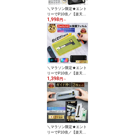
＼マラソン限定★エント
リーでP10倍／【楽天1
1,998
位】 iPad ペーパーライ
円
～
ク フィルム マグネット
着脱式 アイパッド 新型 2
026 新型 ipad air M5 11
インチ 13 インチ 第11世
代 A16 iPad mini7 2024
年
＼マラソン限定★エント
リーでP10倍／【楽天1
1,398
位★簡単貼付＆ 2枚 セッ
円
～
ト】 Nintendo Switch ガ
ラスフィルム ブルーライ
トカット アンチグレア＆
ブルーライトカット Swit
ch2 スイッチ2 フィルム
保護フィルム 2枚セット
ガイド枠
＼マラソン限定★エント
リーでP10倍／【楽天1