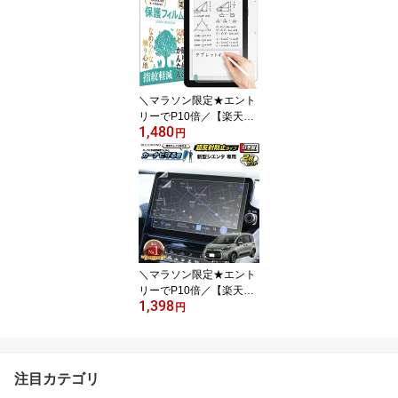
全機種対応 | 携帯 スマホ
肩掛け 挟むだけ 可愛い
長さ調節 アイフォン 高
見え おしゃれ 頑丈 紐
＼マラソン限定★エント
リーでP10倍／【楽天1
1,480
位】 スマイルゼミ タブ
円
レット4 (SZJ-JS203) 保
護フィルム 【ペーパーラ
イク and ブルーライトカ
ット 】| 紙のような描き
心地 アンチグレア 反射
防止 非光沢 紙質感 さら
さら
＼マラソン限定★エント
リーでP10倍／【楽天1
1,398
位】 新型 シエンタ カー
円
ナビフィルム 10.5インチ
TOYOTA トヨタ | 画面 保
護 ディスプレイ オーデ
ィオ カーナビ フィルム
注目カテゴリ
アンチグレア 反射防止