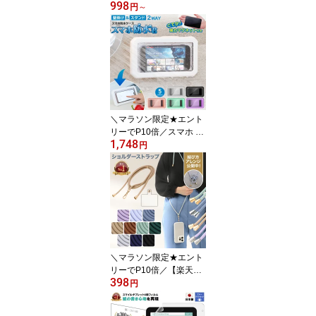
998
位＆ 2枚 セット 】 iPhon
円
～
e 17e iPhone 17 air 17pr
o 17promax iphone17 ip
hone17pro iphone16 ガ
ラスフィルム 保護フィル
ム
＼マラソン限定★エント
リーでP10倍／スマホ 防
1,748
水ケース お風呂 マグネ
円
ット 付き 壁掛け 置き型
2WAY プール 海 6.8イン
チまで 5色 | 風呂 風呂用
スタンド 防水 防滴 壁掛
け カバー 衝撃 アウトド
ア 頑丈 防塵 釣り
＼マラソン限定★エント
リーでP10倍／【楽天1
398
位】 スマホ ショルダー
円
ストラップ 10色 iphone
16 iphone15 15 android