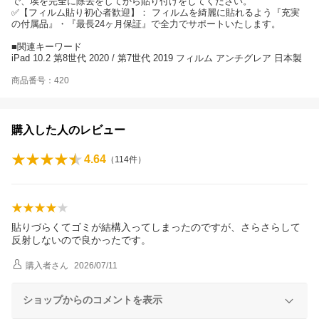
で、埃を完全に除去をしてから貼り付けをしてください。
✅【フィルム貼り初心者歓迎】： フィルムを綺麗に貼れるよう『充実
の付属品』・『最長24ヶ月保証』で全力でサポートいたします。
■関連キーワード
iPad 10.2 第8世代 2020 / 第7世代 2019 フィルム アンチグレア 日本製
商品番号：420
購入した人のレビュー
4.64
（
114
件）
貼りづらくてゴミが結構入ってしまったのですが、さらさらして
反射しないので良かったです。
購入者
さん
2026/07/11
ショップからのコメントを表示