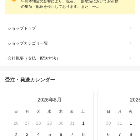
年熊本地震の影響により、現在、一部地域においてお荷物
の集荷・配達を停止しております。また、
一
ショップトップ
ショップカテゴリ一覧
会社概要（支払・配送方法）
受注・発送カレンダー
2026年8月
20
日
月
火
水
木
金
土
日
月
火
26
27
28
29
30
31
1
30
31
1
2
3
4
5
6
7
8
6
7
8