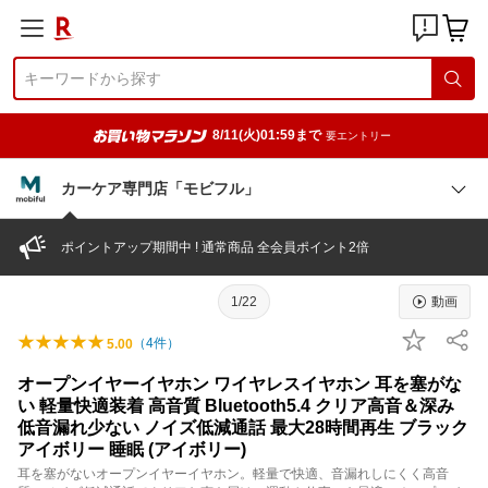
8/11(火)01:59まで
要エントリー
カーケア専門店「モビフル」
ポイントアップ期間中 ! 通常商品 全会員ポイント2倍
1/22
動画
（
4
件）
5.00
オープンイヤーイヤホン ワイヤレスイヤホン 耳を塞がな
い 軽量快適装着 高音質 Bluetooth5.4 クリア高音＆深み
低音漏れ少ない ノイズ低減通話 最大28時間再生 ブラック
アイボリー 睡眠 (アイボリー)
耳を塞がないオープンイヤーイヤホン。軽量で快適、音漏れしにくく高音