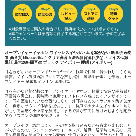
オープンイヤーイヤホン ワイヤレスイヤホン 耳を塞がない 軽量快適装
着 高音質 Bluetooth5.4 クリア高音＆深み低音漏れ少ない ノイズ低減
通話 最大28時間再生 ブラック アイボリー 睡眠 (アイボリー)
耳を塞がないオープンイヤーイヤホン。軽量で快適、音漏れしにくく高
音質。ノイズ低減通話でクリアな声を届け、運動や仕事にも最適。オー
プンイヤー 解放型イヤホン 耳掛け型
耳を塞がない新発想のオープンイヤーイヤホン。軽量で快適な装着感と
高音質を両立し、長時間の使用でもストレスを感じにくいデザインで
す。耳を圧迫しないため蒸れにくく、外耳炎などのトラブルを防ぎなが
ら、自然なサウンド体験を提供します。従来のカナル型イヤホンにあり
がちな閉塞感や不快感を解消し、まるで音が空間に溶け込むような開放
的なリスニング体験を実現しました。
オープンイヤー設計により、外の音を取り込みながら音楽を楽しむこと
ができるので、ランニングやウォーキング、通勤・通学時にも安心。周
囲の環境音を聞き取りながら安全に使用できるため、屋外での利用にも