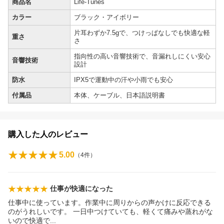
商品名
Life-Tunes
カラー
ブラック・アイボリー
片耳わずか7.5gで、つけっぱなしでも快適な軽
重さ
さ
指向性の高い音響技術で、音漏れしにくい安心
音響技術
設計
防水
IPX5で運動中の汗や小雨でも安心
付属品
本体、ケーブル、日本語説明書
購入した人のレビュー
5.00
（
4
件）
仕事が快適になった
仕事中に使っています。作業中に周りからの声かけに反応できる
のがうれしいです。 一日中つけていても、軽くて痛みや蒸れがな
いので快適
で