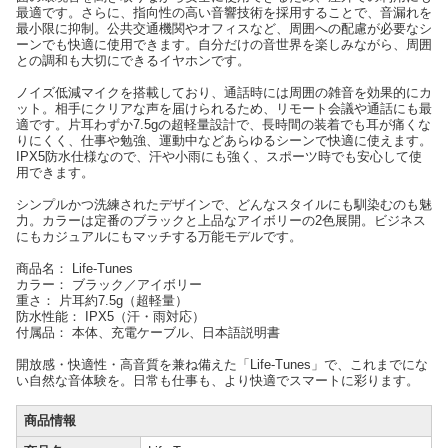
最適です。さらに、指向性の高い音響技術を採用することで、音漏れを
最小限に抑制。公共交通機関やオフィスなど、周囲への配慮が必要なシ
ーンでも快適に使用できます。自分だけの音世界を楽しみながら、周囲
との調和も大切にできるイヤホンです。
ノイズ低減マイクを搭載しており、通話時には周囲の雑音を効果的にカ
ット。相手にクリアな声を届けられるため、リモート会議や通話にも最
適です。片耳わずか7.5gの超軽量設計で、長時間の装着でも耳が痛くな
りにくく、仕事や勉強、運動中などあらゆるシーンで快適に使えます。
IPX5防水仕様なので、汗や小雨にも強く、スポーツ時でも安心して使
用できます。
シンプルかつ洗練されたデザインで、どんなスタイルにも馴染むのも魅
力。カラーは定番のブラックと上品なアイボリーの2色展開。ビジネス
にもカジュアルにもマッチする万能モデルです。
商品名： Life-Tunes
カラー： ブラック／アイボリー
重さ： 片耳約7.5g（超軽量）
防水性能： IPX5（汗・雨対応）
付属品： 本体、充電ケーブル、日本語説明書
開放感・快適性・高音質を兼ね備えた「Life-Tunes」で、これまでにな
い自然な音体験を。日常も仕事も、より快適でスマートに彩ります。
商品情報