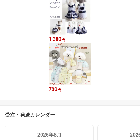
1,380
円
780
円
受注・発送カレンダー
2026年8月
20