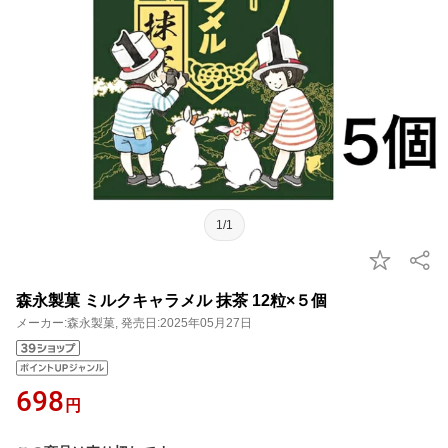
1/1
森永製菓 ミルクキャラメル 抹茶 12粒×５個
メーカー:森永製菓, 発売日:2025年05月27日
698
円