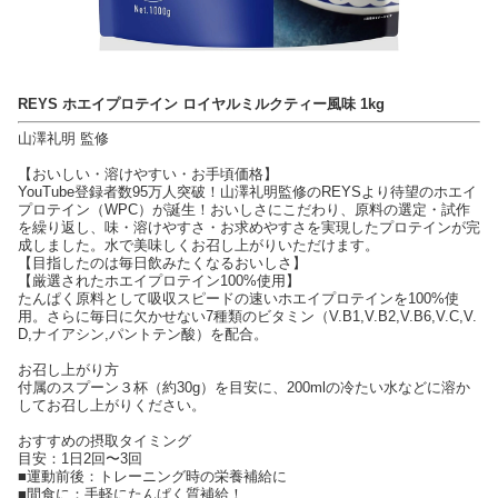
REYS ホエイプロテイン ロイヤルミルクティー風味 1kg
山澤礼明 監修
【おいしい・溶けやすい・お手頃価格】
YouTube登録者数95万人突破！山澤礼明監修のREYSより待望のホエイ
プロテイン（WPC）が誕生！おいしさにこだわり、原料の選定・試作
を繰り返し、味・溶けやすさ・お求めやすさを実現したプロテインが完
成しました。水で美味しくお召し上がりいただけます。
【目指したのは毎日飲みたくなるおいしさ】
【厳選されたホエイプロテイン100%使用】
たんぱく原料として吸収スピードの速いホエイプロテインを100%使
用。さらに毎日に欠かせない7種類のビタミン（V.B1,V.B2,V.B6,V.C,V.
D,ナイアシン,パントテン酸）を配合。
お召し上がり方
付属のスプーン３杯（約30g）を目安に、200mlの冷たい水などに溶か
してお召し上がりください。
おすすめの摂取タイミング
目安：1日2回〜3回
■運動前後：トレーニング時の栄養補給に
■間食に：手軽にたんぱく質補給！