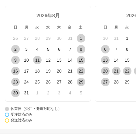
2026年8月
20
日
月
火
水
木
金
土
日
月
火
26
27
28
29
30
31
1
30
31
1
2
3
4
5
6
7
8
6
7
8
9
10
11
12
13
14
15
13
14
15
16
17
18
19
20
21
22
20
21
22
23
24
25
26
27
28
29
27
28
29
30
31
1
2
3
4
5
休業日（受注・発送対応なし）
受注対応のみ
発送対応のみ