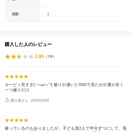
個数
1
購入した人のレビュー
2.86
（
7
件）
カービィ良すぎ(´へωへ`*) 被りが凄いとSNSで見たがが運が良く
一つ被りだけ
購入者
さん
2025/10/09
被っているのもありましたが、子ども達2人で半分ずつにして、喜