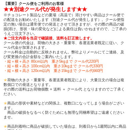
【重要】クール便をご利用のお客様
★★別途クール代が発生します★★
※チョコレート製品などの夏場（高温で）溶けやすい商品はクール便で
の配送をお勧めいたします（別途クール代が発生します）。クール便指
定の無い場合は通常便での発送とさせて頂きますが、その際の商品の破
損(溶け、形状・味の変化など)による責任は負いかねますので、ご了承の
うえご注文下さい。
★ご注文内容を当店で確認後、送料を訂正致します。
クール便の代金は、荷物の大きさ・重量等、各運送業者既定に従い、ク
ール代金が加算されます。
クール料金は自動的に反映されません。弊社よりメールにてご連絡、及
び変更後の合計金額をご案内いたします。
・縦＋横＋高さ 80cm以内 重さ5kgまで クール代220円
・縦＋横＋高さ 100cm以内 重さ10kgまで クール代330円
・縦＋横＋高さ 120cm以内 重さ15kgまで クール代660円
★
荷物の大きさ・重量等、各運送業者既定により、大量注文の場合は複
数個口での発送となります。
その際の送料はお荷物個数 × 送料 ＋ クール代 となりますのでご了承く
ださい。
★
商品の形状や素材などの関係上、複数口になってしまう場合がござい
ます。
商品の破損をなるべく防ぐためにも無理な同梱希望はご遠慮ください
ませ。
★
商品到着時に商品が破損していた場合は、到着日から1週間以内に商品