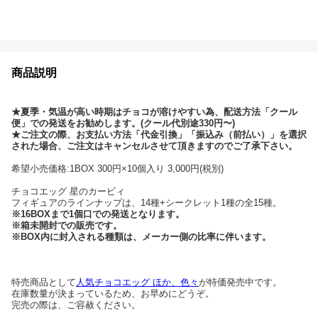
商品説明
★夏季・気温が高い時期はチョコが溶けやすい為、配送方法「クール
便」での発送をお勧めします。(クール代別途330円〜)
★ご注文の際、お支払い方法「代金引換」「振込み（前払い）」を選択
された場合、ご注文はキャンセルさせて頂きますのでご了承下さい。
希望小売価格:1BOX 300円×10個入り 3,000円(税別)
チョコエッグ 星のカービィ
フィギュアのラインナップは、14種+シークレット1種の全15種。
※16BOXまで1個口での発送となります。
※箱未開封での販売です。
※BOX内に封入される種類は、メーカー側の比率に伴います。
特売商品として
人気チョコエッグ ほか、色々
が特価発売中です。
在庫数量が決まっているため、お早めにどうぞ。
完売の際は、ご容赦ください。