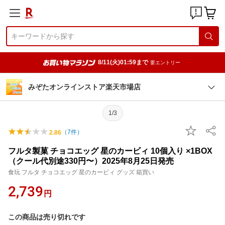
8/11(火)01:59まで
要エントリー
みぞたオンラインストア楽天市場店
1/3
（
7
件）
2.86
フルタ製菓 チョコエッグ 星のカービィ 10個入り ×1BOX
（クール代別途330円〜）2025年8月25日発売
食玩 フルタ チョコエッグ 星のカービィ グッズ 箱買い
2,739
円
この商品は売り切れです