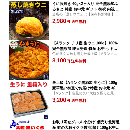
うに貝焼き 40g×2ヶ入り 完全無添加ふ
るさと 特産 お中元 ギフト 御祝 内祝 お
当店の「蒸しウニ」は【保存料無添加】 苦
返し 誕生日 贈り物 即日発送 お取り寄
みがなく甘味と濃い旨味が自慢の一品 自宅
2,980
せグルメ 本州送料無料
送料無料
円
用はもちろんご贈答にもお勧めです
【Aランク チリ産 生ウニ 100g】100%
完全無添加 即日発送 特産 お中元 ギフ
色が良く大粒を揃えた最上級【Aランク品】
ト 内祝い お返し お祝い パーティ バイ
生ウニ本来のうま味を味わう【完全無添
3,100
キングご宴席 お取り寄せグルメ 小分け
送料無料
円
加】 苦味の元（みょうばん）を使っていま
一人前 1個売り ちょい足し
せん 最新【ブランチング製法】で型崩れし
にくい
最上級【Aランク無添加 生うに】100g
豪華黒い御重でお届け特産 お中元 ギフ
【Aランク】色見の良い大粒を揃えた最上級
ト 内祝い お返し お祝い おもてなし 即
品です 【ミョウバンなし】お口にウニ本来
3,200
日発送 お取り寄せグルメ
送料無料
円
の甘味が広がります 【豪華な ウニの御重】
ギフト おもてなし に最適です
お取り寄せグルメ 小分け1個売り北海道
産 鮭の大粒イクラ醤油漬け 100gお中元