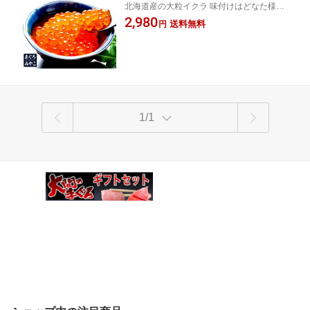
北海道産の大粒イクラ 味付けはどなた様に
ギフト 御祝 内祝 お返し 誕生日 贈り物
も合う王道の醤油風味 白米のお供にどうぞ
2,980
即日発送
送料無料
円
1/1