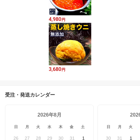
4,980
円
3,680
円
受注・発送カレンダー
2026年8月
20
日
月
火
水
木
金
土
日
月
火
26
27
28
29
30
31
1
30
31
1