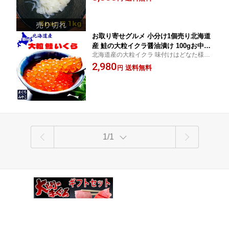
お取り寄せグルメ 小分け1個売り北海道
産 鮭の大粒イクラ醤油漬け 100gお中元
北海道産の大粒イクラ 味付けはどなた様に
ギフト 御祝 内祝 お返し 誕生日 贈り物
も合う王道の醤油風味 白米のお供にどうぞ
2,980
即日発送
送料無料
円
1/1