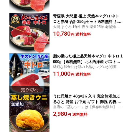
冷凍 お届けでも 解凍作業 不要
青森県 大間産 極上 天然本マグロ 中ト
ロと赤身 合計350gセット送料無料 ふる
大間 まぐろ 1年中扱う 楽天25年 老舗鮪専
さと 特産 お中元 ギフトまぐろ お刺身
門店 中トロ 赤身 大トロ 解体師 手切り 濃厚
10,780
御祝 内祝 お返し 誕生日 贈り物 即日発
送料無料
円
な旨み ギフト 冷蔵指定 すぐ食べられます
送 お取り寄せグルメ
冷凍 お届けでも 解凍作業 不要
脂の乗った極上品天然本マグロ 中トロ 1
000g［送料無料］北太西洋産 ボストン
繊細な和食には脂の上品なマグロが必要と
及びニューヨークお刺身 即日発送 解凍
一流処の料亭、寿司店が常備しています 板
11,000
不要お中元 ギフト お祝い お返し お取
送料無料
円
長が認めた天然マグロ界の優等生です
り寄せグルメ
うに貝焼き 40g×2ヶ入り 完全無添加ふ
るさと 特産 お中元 ギフト 御祝 内祝 お
当店の「蒸しウニ」は【保存料無添加】 苦
返し 誕生日 贈り物 即日発送 お取り寄
みがなく甘味と濃い旨味が自慢の一品 自宅
2,980
せグルメ 本州送料無料
送料無料
円
用はもちろんご贈答にもお勧めです