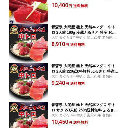
門店 赤身 中トロ 大トロ 解体師 手切り 濃厚
10,400
日 贈り物 即日発送 お取り寄せグルメ
送料無料
円
な旨み ギフト 冷蔵指定 すぐ食べられます
冷凍 お届けでも 解凍作業 不要
青森県 大間産 極上 天然本マグロ 中ト
ロ 2人前 180g 冷蔵ふるさと 特産 お中
大間 まぐろ 1年中扱う 楽天25年 老舗鮪専
元 ギフトまぐろ お刺身 御祝 内祝 お返
門店 中トロ 赤身 大トロ 解体師 手切り 濃厚
8,910
し 誕生日 贈り物 即日発送 お取り寄せ
送料無料
円
な旨み ギフト 冷蔵指定 すぐ食べられます
グルメ
冷凍 お届けでも 解凍作業 不要
青森県 大間産 極上 天然本マグロ 中ト
ロ 2人前 220g送料無料 ふるさと 特産
大間 まぐろ 1年中扱う 楽天25年 老舗鮪専
お中元 ギフトまぐろ お刺身 御祝 内祝
門店 中トロ 赤身 大トロ 解体師 手切り 濃厚
9,240
お返し 誕生日 贈り物 即日発送 お取り
送料無料
円
な旨み ギフト 冷蔵指定 すぐ食べられます
寄せグルメ
冷凍 お届けでも 解凍作業 不要
青森県 大間産 極上 天然本マグロ 中ト
ロ サク 2-3人前 250g送料無料 ふるさと
大間 まぐろ 1年中扱う 楽天25年 老舗鮪専
特産 お中元 ギフトまぐろ お刺身 御祝
門店 中トロ 赤身 大トロ 解体師 手切り 濃厚
10,450
内祝 お返し 誕生日 贈り物 即日発送 お
送料無料
円
な旨み ギフト 冷蔵指定 すぐ食べられます
取り寄せグルメ