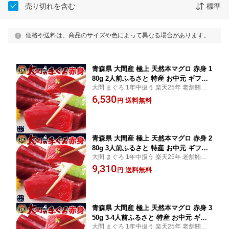
売り切れを含む
標準
価格や送料は、商品のサイズや色によって異なる場合があります。
青森県 大間産 極上 天然本マグロ 赤身 1
80g 2人前ふるさと 特産 お中元 ギフト
大間 まぐろ 1年中扱う 楽天25年 老舗鮪専
まぐろ お刺身 御祝 内祝 お返し 誕生日
門店 赤身 中トロ 大トロ 解体師 手切り 濃厚
6,530
贈り物 即日発送 お取り寄せグルメ
送料無料
円
な旨み ギフト 冷蔵指定 すぐ食べられます
冷凍 お届けでも 解凍作業 不要
青森県 大間産 極上 天然本マグロ 赤身 2
80g 3人前ふるさと 特産 お中元 ギフト
大間 まぐろ 1年中扱う 楽天25年 老舗鮪専
まぐろ お刺身 御祝 内祝 お返し 誕生日
門店 赤身 中トロ 大トロ 解体師 手切り 濃厚
9,310
贈り物 即日発送 お取り寄せグルメ
送料無料
円
な旨み ギフト 冷蔵指定 すぐ食べられます
冷凍 お届けでも 解凍作業 不要
青森県 大間産 極上 天然本マグロ 赤身 3
50g 3-4人前ふるさと 特産 お中元 ギフ
大間 まぐろ 1年中扱う 楽天25年 老舗鮪専
トまぐろ お刺身 御祝 内祝 お返し 誕生