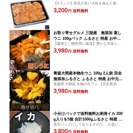
【Aランク】色見の良い大粒を揃えた最上級
ト 内祝い お返し お祝い おもてなし 即
品です 【ミョウバンなし】お口にウニ本来
3,200
日発送 お取り寄せグルメ
送料無料
円
の甘味が広がります 【豪華な ウニの御重】
ギフト おもてなし に最適です
お取り寄せグルメ 三陸産 無添加 蒸し
ウニ 100gパック ふるさと 特産 お中元
【豪華なご贈答用に最適】豊かな甘味と旨
ギフト 内祝い お返し お祝い 即日発送
味の本場三陸産の蒸しウニ幻のあまちゃん
3,980
良い訳あり お土産 送料無料
送料無料
円
のウニ登場
青森大間産本物生ウニ 100g 2人前 完全
無添加ふるさと ふるさと 特産 お中元
青森県 大間産 本物の生ウニ 【完全無添
ギフト 御祝 内祝 お返し 誕生日 贈り物
加】これが本当のウニの味 苦味の元（みょ
3,980
即日発送 お取り寄せグルメ 本州送料無
送料無料
円
うばん）を使っていません 浜で食べるむき
料
たてのウニに近づきました
小分けパックで送料無料お刺身イカ 200
g入りを5個 合計1000gふるさと 特産 お
真空パックにしてありますので、 お皿に盛
中元 ギフト 内祝い お返し お祝いお刺
りつけるだけでおいしいくいただけます。
3,800
身 即日発送 お取り寄せグルメ
送料無料
円