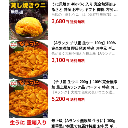
うに貝焼き 40g×3ヶ入り 完全無添加ふ
るさと 特産 お中元 ギフト 御祝 内祝 お
当店の「蒸しウニ」は【保存料無添加】 苦
返し 誕生日 贈り物 即日発送 お取り寄
みがなく甘味と濃い旨味が自慢の一品 自宅
3,680
せグルメ 本州送料無料
送料無料
円
用はもちろんご贈答にもお勧めです
【Aランク チリ産 生ウニ 100g】100%
完全無添加 即日発送 特産 お中元 ギフ
色が良く大粒を揃えた最上級【Aランク品】
ト 内祝い お返し お祝い パーティ バイ
生ウニ本来のうま味を味わう【完全無添
3,100
キングご宴席 お取り寄せグルメ 小分け
送料無料
円
加】 苦味の元（みょうばん）を使っていま
一人前 1個売り ちょい足し
せん 最新【ブランチング製法】で型崩れし
にくい
【チリ産 生ウニ 200g 】100%完全無添
加 最上級Aランク品 パーティ 特産 お中
【Aランク】大粒で色味の良いウニを選別
元 ギフト 内祝い お返し お祝い 即日発
【旨い寿司屋のウニです】みょうばん使用
5,200
送個包装 バイキング ご宴席 お取り寄せ
送料無料
円
昔から変わらない【濃厚な風味】が自慢 是
グルメ
非 ワサビ醤油 でお召し上がりください
最上級【Aランク無添加 生うに】100g
豪華黒い御重でお届け特産 お中元 ギフ