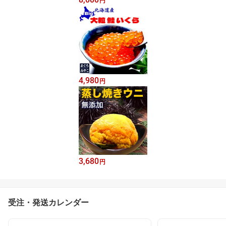
円
4,980
円
3,680
円
受注・発送カレンダー