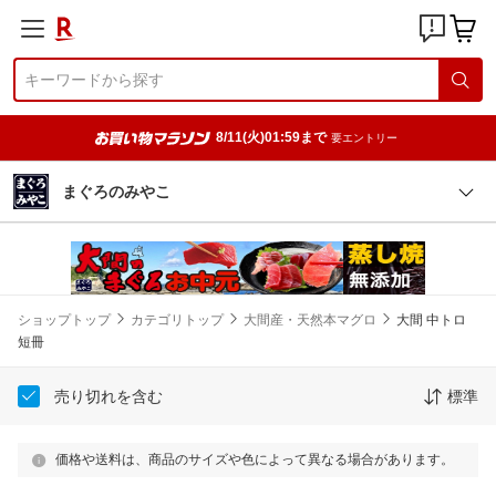
8/11(火)01:59まで
要エントリー
まぐろのみやこ
ショップトップ
カテゴリトップ
大間産・天然本マグロ
大間 中トロ
短冊
売り切れを含む
標準
価格や送料は、商品のサイズや色によって異なる場合があります。