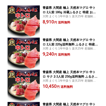
青森県 大間産 極上 天然本マグロ 中ト
ロ 2人前 180g 冷蔵ふるさと 特産 お中
大間 まぐろ 1年中扱う 楽天25年 老舗鮪専
元 ギフトまぐろ お刺身 御祝 内祝 お返
門店 中トロ 赤身 大トロ 解体師 手切り 濃厚
8,910
し 誕生日 贈り物 即日発送 お取り寄せ
送料無料
円
な旨み ギフト 冷蔵指定 すぐ食べられます
グルメ
冷凍 お届けでも 解凍作業 不要
青森県 大間産 極上 天然本マグロ 中ト
ロ 2人前 220g送料無料 ふるさと 特産
大間 まぐろ 1年中扱う 楽天25年 老舗鮪専
お中元 ギフトまぐろ お刺身 御祝 内祝
門店 中トロ 赤身 大トロ 解体師 手切り 濃厚
9,240
お返し 誕生日 贈り物 即日発送 お取り
送料無料
円
な旨み ギフト 冷蔵指定 すぐ食べられます
寄せグルメ
冷凍 お届けでも 解凍作業 不要
青森県 大間産 極上 天然本マグロ 中ト
ロ サク 2-3人前 250g送料無料 ふるさと
大間 まぐろ 1年中扱う 楽天25年 老舗鮪専
特産 お中元 ギフトまぐろ お刺身 御祝
門店 中トロ 赤身 大トロ 解体師 手切り 濃厚
10,450
内祝 お返し 誕生日 贈り物 即日発送 お
送料無料
円
な旨み ギフト 冷蔵指定 すぐ食べられます
取り寄せグルメ
冷凍 お届けでも 解凍作業 不要
青森県 大間産 極上 天然本マグロ 中ト