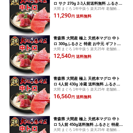
ロ サク 270g 2-3人前送料無料 ふるさと
大間 まぐろ 1年中扱う 楽天25年 老舗鮪専
特産 お中元 ギフトまぐろ お刺身 御祝
門店 中トロ 赤身 大トロ 解体師 手切り 濃厚
11,290
内祝 お返し 誕生日 贈り物 即日発送 お
送料無料
円
な旨み ギフト 冷蔵指定 すぐ食べられます
取り寄せグルメ
冷凍 お届けでも 解凍作業 不要
青森県 大間産 極上 天然本マグロ 中ト
ロ 300gふるさと 特産 お中元 ギフトま
大間 まぐろ 1年中扱う 楽天25年 老舗鮪専
ぐろ お刺身 御祝 内祝 お返し 誕生日 贈
門店 中トロ 赤身 大トロ 解体師 手切り 濃厚
12,540
り物 即日発送 お取り寄せグルメ 送料無
送料無料
円
な旨み ギフト 冷蔵指定 すぐ食べられます
料
冷凍 お届けでも 解凍作業 不要
青森県 大間産 極上 天然本マグロ 中ト
ロ 4人前 430g 冷蔵 送料無料 ふるさと
大間 まぐろ 1年中扱う 楽天25年 老舗鮪専
特産 お中元 ギフトまぐろ お刺身 御祝
門店 中トロ 赤身 大トロ 解体師 手切り 濃厚
16,560
内祝 お返し 誕生日 贈り物 即日発送 お
送料無料
円
な旨み ギフト 冷蔵指定 すぐ食べられます
取り寄せグルメ
冷凍 お届けでも 解凍作業 不要
青森県 大間産 極上 天然本マグロ 中ト
ロ 5人前 450g送料無料 ふるさと 特産
大間 まぐろ 1年中扱う 楽天25年 老舗鮪専
お中元 ギフトまぐろ お刺身 御祝 内祝