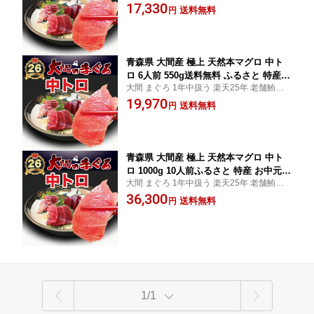
門店 中トロ 赤身 大トロ 解体師 手切り 濃厚
17,330
お返し 誕生日 贈り物 即日発送 お取り
送料無料
円
な旨み ギフト 冷蔵指定 すぐ食べられます
寄せグルメ
冷凍 お届けでも 解凍作業 不要
青森県 大間産 極上 天然本マグロ 中ト
ロ 6人前 550g送料無料 ふるさと 特産
大間 まぐろ 1年中扱う 楽天25年 老舗鮪専
お中元 ギフトまぐろ お刺身 御祝 内祝
門店 中トロ 赤身 大トロ 解体師 手切り 濃厚
19,970
お返し 誕生日 贈り物 即日発送 お取り
送料無料
円
な旨み ギフト 冷蔵指定 すぐ食べられます
寄せグルメ
冷凍 お届けでも 解凍作業 不要
青森県 大間産 極上 天然本マグロ 中ト
ロ 1000g 10人前ふるさと 特産 お中元
大間 まぐろ 1年中扱う 楽天25年 老舗鮪専
ギフトまぐろ お刺身 御祝 内祝 お返し
門店 中トロ 赤身 大トロ 解体師 手切り 濃厚
36,300
誕生日 贈り物 即日発送 お取り寄せグル
送料無料
円
な旨み ギフト 冷蔵指定 すぐ食べられます
メ
冷凍 お届けでも 解凍作業 不要
1/1