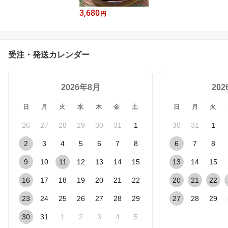
3,680
円
受注・発送カレンダー
2026年8月
20
日
月
火
水
木
金
土
日
月
火
26
27
28
29
30
31
1
30
31
1
2
3
4
5
6
7
8
6
7
8
9
10
11
12
13
14
15
13
14
15
16
17
18
19
20
21
22
20
21
22
23
24
25
26
27
28
29
27
28
29
30
31
1
2
3
4
5