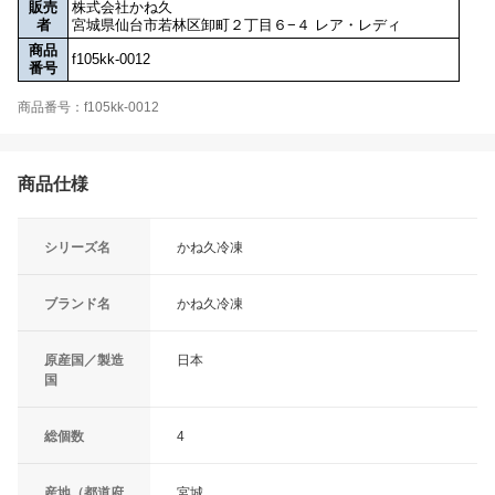
販売
株式会社かね久
者
宮城県仙台市若林区卸町２丁目６−４ レア・レディ
商品
f105kk-0012
番号
商品番号：f105kk-0012
商品仕様
シリーズ名
かね久冷凍
ブランド名
かね久冷凍
原産国／製造
日本
国
総個数
4
産地（都道府
宮城