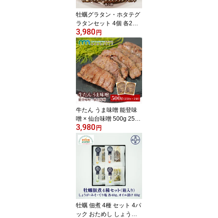
牡蠣グラタン・ホタテグ
ラタンセット 4個 各2個
3,980
送料無料 冷凍 ギフト 贈
円
り物 かき ほたて カキ 帆
立 グラタン ベシャメル
ソース 石巻 ヤマナカ 宮
城 御歳暮 お歳暮 おせい
ぼ お中元 母の日 父の日
牛たん うま味噌 能登味
噌 × 仙台味噌 500g 250g
3,980
×2パック 能登半島地震
円
応援 送料無料 冷凍食品
解凍 焼くだけ 冷凍 簡易
包装 牛タン 仙台 宮城 石
川 自宅 お取り寄せ みや
のとプライド 志賀浦糀味
噌醸造場 石川県 能登町
今野醸造 宮城県 加美町
かね久
牡蠣 佃煮 4種 セット 4パ
ック おためし しょうが