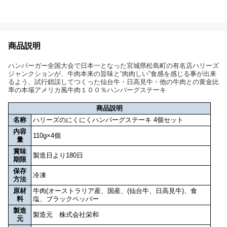
商品説明
ハンバーガー全国大会で日本一となった宮城県松島町の有名店ハリーズ
ジャンクションが、牛肉本来の旨味と“肉肉しい”食感を感じる事が出来
るよう、試行錯誤してつくった仙台牛・日高見牛・他の牛肉との黄金比
率の本場アメリカ風牛肉１００％ハンバーグステーキ
商品説明
名称
ハリーズのにくにくハンバーグステーキ 4個セット
内容
110g×4個
量
賞味
製造日より180日
期限
保存
冷凍
方法
原材
牛肉(オーストラリア産、国産、(仙台牛、日高見牛)、食
料
塩、ブラックペッパー
製造
製造元 株式会社栄和
元