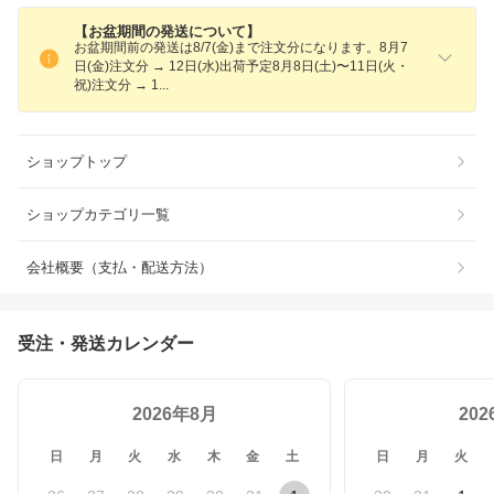
【お盆期間の発送について】
お盆期間前の発送は8/7(金)まで注文分になります。8月7
日(金)注文分 → 12日(水)出荷予定8月8日(土)〜11日(火・
祝)注文分 →
1
ショップトップ
ショップカテゴリ一覧
会社概要（支払・配送方法）
受注・発送カレンダー
2026年8月
20
日
月
火
水
木
金
土
日
月
火