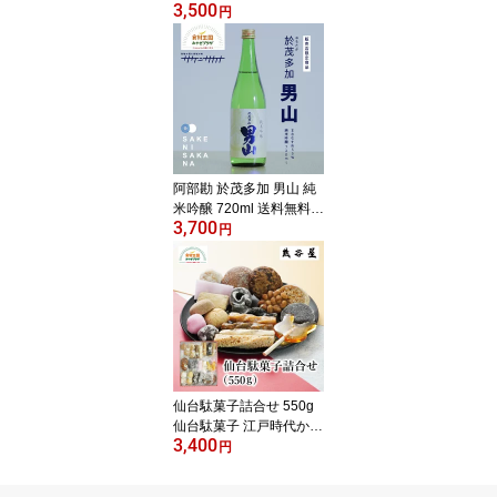
3,500
煮 牡蠣みそ てり塩 オリ
円
ーブオイル オイル漬け
たまり醤油 八丁味噌 塩
味自家製たれ 石巻 宮城
県産 お取り寄せ 瀧口商
店 マルシェ
阿部勘 於茂多加 男山 純
米吟醸 720ml 送料無料
3,700
塩竃 阿部勘酒造 宮城県
円
産 まなむすめ 精米歩合5
5％ 15度 吟醸 塩釜 しお
がま 宮城 日本酒 藤原屋
日本酒
仙台駄菓子詰合せ 550g
仙台駄菓子 江戸時代から
3,400
の郷土菓子 詰合わせ 仙
円
台 元祖仙台駄菓子本舗
熊谷屋 お取り寄せ 贈答