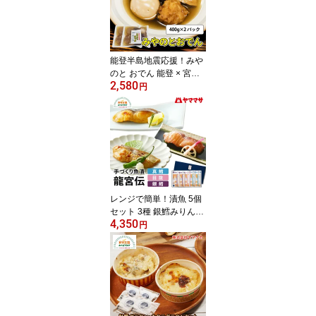
能登半島地震応援！みや
のと おでん 能登 × 宮城
2,580
レトルト 2食 あたためる
円
だけ 金華さば出汁 牛た
ん 石川県産レンコン の
どぐろ蒲鉾 食べて応援
常温 送料無料 宮城 仙台
かね久 お取り寄せ
レンジで簡単！漬魚 5個
セット 3種 銀鱈みりん漬
4,350
×2 目抜仙台味噌 ×1 真鱈
円
仙台味噌醸し麹漬 ×2 手
づくり魚漬 たら タラ 漬
け めぬけ まだら 龍宮伝
たらや 塩釜 塩竃 宮城 お
取り寄せ ヤママサ