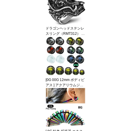
ドラゴンヘッドステンレ
スリング（RMT312） サ
イズ/26号/31号 大きな龍
の顔 竜 3D 立体 面白 指
輪 サージカルステンレス
316L メンズ レディース
ペアリング プレゼント
ギフト 結婚 婚約 記念日
誕生日 オモシロ 面白い
ユニーク 個性的 男性 彼
[0G 00G 12mm ボディピ
氏 プレゼント
アス ] アクアリウムジェ
リーフィッシュガラスプ
ラグ 1個販売 クラゲ 海月
水族館 黄色 赤色 青色 光
る 透明 グロウ 0ゲージ 0
0ゲージ 12.0mm 12ミリ
1/2 インチ ボディーピア
ス 金属アレルギー対応
メンズ レディース ダブ