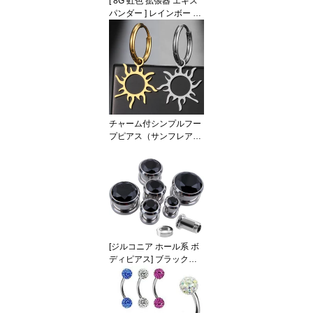
[ 8G 虹色 拡張器 エキス
ルフレア型 人気 男 女
パンダー ] レインボー イ
ンサーション テーパー 8
ゲージ 8GA ボディピア
ス サージカルステンレス
316L 低アレルギー メン
ズ レディース 尖鋭 円錐
ボディーピアス インサー
ションピン 拡張器 拡張
耳 ゴムキャッチ ラバー
チャーム付シンプルフー
キャッチ 玉虫色 7色
プピアス（サンフレア）
1個販売 ステンレスピア
ス リングピアス メンズ
レディース ゴールド シ
ルバー 銀色 金色 18G 18
ゲージ 耳 軟骨 プレゼン
ト 彼氏 彼女 結婚式 ギフ
ト ポールリング 晴れ 太
陽 晴天 青空 フレア 炎 お
[ジルコニア ホール系 ボ
姉さん お兄さん 天気予
ディピアス] ブラックジ
報
ュエル トンネル ボディ
ーピアス 黒色 ラインス
トーン 8G 8ゲージ 6G 6
ゲージ 4G 4ゲージ 2ゲー