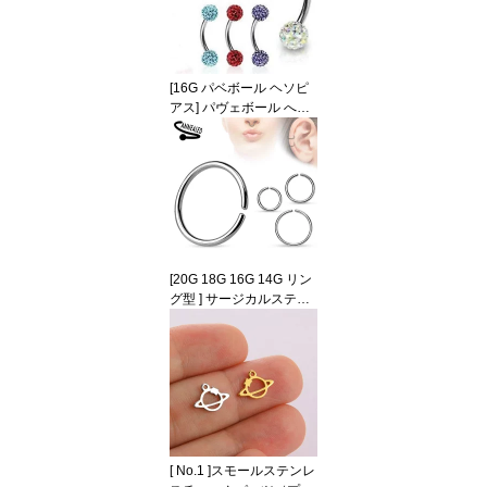
ジ 2G 0ゲージ 0G 00ゲ
ージ 00G 12.0mm 12mm
12ミリ 大きい ネジ型 ス
テンレス 耳 メンズ レデ
[16G パベボール ヘソピ
ィース 男性 女性 結婚式
アス] パヴェボール へそ
ピアス 16ゲージ バナナ
バーベル 臍ピアス カー
ブバーベル サージカルス
テンレス316L レディー
ス キラキラ ファースト
ピアス ラインストーン
ジルコニア 内径サイズ
長い 短い シンプル プレ
[20G 18G 16G 14G リン
ーン ネイブル 細い ボデ
グ型 ] サージカルステン
ィピアス
レス316L シームレスリ
ング 14ゲージ 18ゲージ
16ゲージ 20ゲージ 鼻 軟
骨ピアス ノーズリング
セプタム シンプル ヘリ
ックス トラガス メンズ
レディース ボディピアス
リング型 316L プレーン
[ No.1 ]スモールステンレ
ボディーピアス セグメン