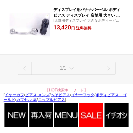
ディスプレイ用バナナバーベル ボディ
ピアス ディスプレイ 店舗用 大きい カ
[店舗用ディスプレイ 大きなボディーピアス
ーブバーベル へそピアス 臍ピアス ヘソ
面白い]
13,420
ピアス 業務用 ビッグ ラージ おもしろ
送料無料
円
面白い オモシロ サーキュラーバーベル
笑う お店 サージカルステンレス ピアス
スタジオ ボディーピアス 看板
1/1
【HOT検索キーワード】
[
イヤーカフ
/
ピアス メンズ
/
へそピアス
/
イヤーフック
/
ボディピアス ゴ
ールド
/
カプセル 薬
/
ニップルピアス
]