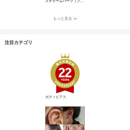
スチャームパーツ（プラ
ト
ネットスター）1個販売
土星 星 惑星 天体 宇宙 衛
星 ペンダントトップ ネ
もっと見る
ックレス ブレスレット
アクセサリー ボディピア
ス イヤリング イヤーカ
フ メンズ レディース 手
注目カテゴリ
作り 作る 製作 修理 部品
クラフト 金具
ボディピアス