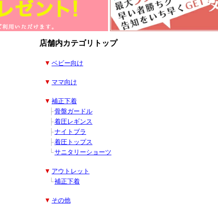
店舗内カテゴリトップ
■
▼
ベビー向け
■
▼
ママ向け
■
▼
補正下着
■
■
├
骨盤ガードル
■
■
├
着圧レギンス
■
■
├
ナイトブラ
■
■
├
着圧トップス
■
■
└
サニタリーショーツ
■
▼
アウトレット
■
■
└
補正下着
■
▼
その他