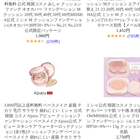
料無料 公式 韓国コスメ みしゃ クッション
ッション Mクッション エアイ
ファンデ ネオカバー ファンデーション M
替え 21 23 20代 30代 40代 50
クッション 20代 30代 40代 50代 60代MISSH
HA公式 ミシャ M クッショ
A公式 ミシャ M クッションファンデーショ
ション(プロカバー) レフィル No,
ン(ネオカバー)SPF50+ PA+++ No,21 No,23※
※ケース別売【メール
公式限定パッケージ
1,452円
1,980円
(705件
(216件)
3,800円以上送料無料 ベースメイク 皮脂 テ
ミシャ公式 韓国コスメ クッ
カリ 毛穴 サラサラ 崩れにくい ミシャ 公式
デ カバー ツヤ肌 ツヤ感 水光肌
韓国 コスメ A'pieu アピュー クッションフ
OWMISSHA 公式 ミシャ グ
ァンデーション ベースメイクA'pieu公式 ア
ン ファンデーション（ルミ
ピュー スキンケア ウォーターロッククッシ
SPF50+/PA+++ 13g クッシ
ョン [全2色]クッションファンデ ベージュ
光肌
ベースメイク 崩れにくい 皮脂 テカリ サラ
2,750円