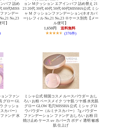
ンパフ 詰め
ョン Mクッション エアインパフ 詰め替え 21
代 60代MISS
23 20代 30代 40代 50代 60代MISSHA公式 ミシ
ンファンデー
ャ M クッションファンデーション(ネオカバ
21 No,23
ー) レフィル No,21 No,23 ※ケース別売【メー
便可】
ル便可】
1,650円
送料無料
)
(376件)
ションファン
ミシャ公式 韓国コスメ ルースパウダー おし
 グロー GL
ろい お粉 ベースメイク ツヤ肌 ツヤ感 水光肌
ロウ クッショ
グロー GLOW 毛穴MISSHA 公式 ミシャ グロ
ナスカバー）
ウパウダー（ルミナスカバー） 7g パウダー
ョンファンデ 水
ファンデーション ファンデ おしろい お粉 日
焼け止め ケース uv カバー力 ボディ 透明 敏感
肌 仕上げ