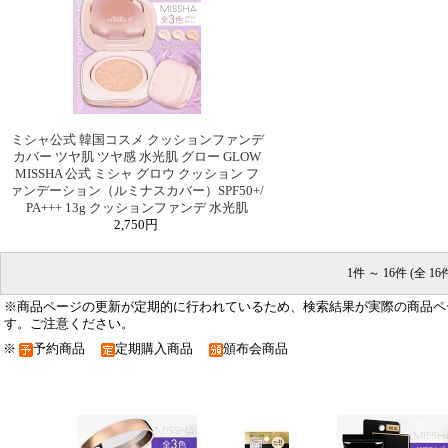
ミシャ公式 韓国コスメ クッションファンデ
カバー ツヤ肌 ツヤ感 水光肌 グロー GLOW
MISSHA 公式 ミシャ グロウ クッション フ
ァンデーション（ルミナスカバー）SPF50+/
PA+++ 13g クッションファンデ 水光肌
2,750円
1件 ～ 16件 (全 16
※商品ページの更新が定期的に行われているため、検索結果が実際の商品ペ
す。ご注意ください。
※
予約商品
定期購入商品
頒布会商品