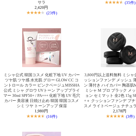
サラ
(35件)
2,420円
(23件)
ミシャ公式 韓国コスメ 化粧下地 UV カバー
3,800円以上送料無料 ミシャ
ツヤ肌 ツヤ感 水光肌 グロー GLOW CC コ
ッションファンデ メッシュ 
ントロール カラー ピンクベージュMISSHA
ン 薄付き ハイカバー 陶器肌M
公式 ミシャ グロウ UVトーン アッププライ
ミシャ M プロ ブラック メ
マー 30ml SPF50+ / PA+++ 化粧下地 UV 毛穴
ョン セミマット 全2色 15g SPF
カバー 美容液 日焼け止め 韓国 韓国コスメ
+＋ クッションファンデ プチ
シミ ツヤ トーンアップ 保湿
スメ ライトベージュ ナチュ
1,980円
2,178円
(16件)
(3件)