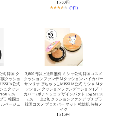
1,760円
(9件)
公式 韓国 ク
3,800円以上送料無料 ミシャ公式 韓国コスメ
薄膜クッショ
クッションファンデ Mクッション ハイカバー
ISSHA公式
サンリオ ぽちゃっこMISSHA公式 ミシャ Mク
ッシュクッシ
ッション クッションファンデーション (プロ
50+/PA++
カバー) ポチャッコ デザインパクト 15g SPF50
プラ 韓国コ
+/PA+++ 全2色 クッションファンデ プチプラ
ラルベージュ
韓国コスメ プロカバー マット 乾燥肌 時短メ
イク
1,815円