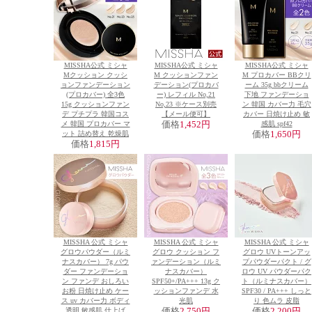
MISSHA公式 ミシャ
MISSHA公式 ミシャ
MISSHA公式 ミシャ
Mクッション クッシ
M クッションファン
M プロカバー BBクリ
ョンファンデーション
デーション(プロカバ
ーム 35g bbクリーム
(プロカバー) 全3色
ー) レフィル No,21
下地 ファンデーショ
15g クッションファン
No,23 ※ケース別売
ン 韓国 カバー力 毛穴
デ プチプラ 韓国コス
【メール便可】
カバー 日焼け止め 敏
メ 韓国 プロカバー マ
価格
1,452円
感肌 spf42
ット 詰め替え 乾燥肌
価格
1,650円
価格
1,815円
MISSHA 公式 ミシャ
MISSHA 公式 ミシャ
MISSHA 公式 ミシャ
グロウパウダー（ルミ
グロウ クッション フ
グロウ UVトーンアッ
ナスカバー） 7g パウ
ァンデーション（ルミ
プパウダーパクト / グ
ダー ファンデーショ
ナスカバー）
ロウ UV パウダーパク
ン ファンデ おしろい
SPF50+/PA+++ 13g ク
ト（ルミナスカバー）
お粉 日焼け止め ケー
ッションファンデ 水
SPF30 / PA+++ しっと
ス uv カバー力 ボディ
光肌
り 色ムラ 皮脂
透明 敏感肌 仕上げ
価格
2,750円
価格
2,200円