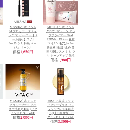
MISSHA公式 ミシャ
MISSHA 公式 ミシャ
M プロカバー スティ
グロウ UVトーン アッ
ックコンシーラー【メ
ププライマー 30ml
ール便可】No,21
SPF50+ / PA+++ 化粧
No,23 シミ 肝斑 ベー
下地 UV 毛穴カバー
ジュ オークル
美容液 日焼け止め 韓
価格
1,650円
国 韓国コスメ シミ ツ
ヤ トーンアップ 保湿
価格
1,980円
MISSHA公式 ミシャ
MISSHA公式 ミシャ
ビタシープラス 泡マ
ビタシープラス フレ
スク洗顔 [140ml] ビタ
ッシュプレス美容液
ミンC ビタC VitaC
[15g]【日本処方】ビ
価格
2,090円
タミンC ビタC VitaC
価格
3,300円