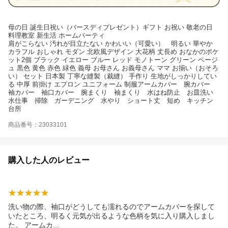
母の日 誕生日祝い（バースディプレゼント）ギフト お祝い 敬老の日
料理教室 新生活 ホームパーティ
肩がこらない 汚れが目立たない かわいい（可愛い） 明るい 華やか
カラフル おしゃれ モダン 北欧風デザイン 大花柄 丈長め おなかのポケ
ット2個 ブラック イエロー ブルー レッド モノトーン グリーン ベージ
ュ 黒色 黄色 赤色 緑色 義母 お母さん お義母さん ママ お揃い（おそろ
い） セット 日本製 丁寧な縫製（裁縫） 手作り 生地がしっかりしてい
る 中厚 前掛け エプロン ユニフォーム 制服アームカバー 腕カバー
袖カバー 袖口カバー 腕まくり 袖まくり 水はね防止 お皿洗い
水仕事 掃除 ガーデニング 水やり ショート丈 短め キッチン
台所
商品番号：23033101
購入した人のレビュー
洗い物の際、袖口がどうしても濡れるのでアームカバーを探して
いたところ、明るく元気が出るような色柄を気に入り購入しまし
た。 アーム
カ