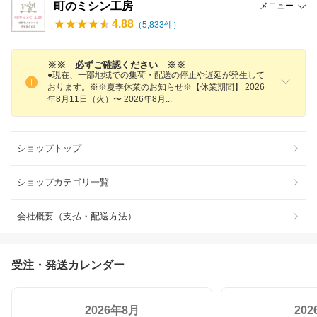
町のミシン工房
メニュー
4.88
（
5,833
件）
※※ 必ずご確認ください ※※
●現在、一部地域での集荷・配送の停止や遅延が発生して
おります。※※夏季休業のお知らせ※【休業期間】 2026
年8月11日（火）〜 2026年8
月
ショップトップ
ショップカテゴリ一覧
会社概要（支払・配送方法）
受注・発送カレンダー
2026年8月
20