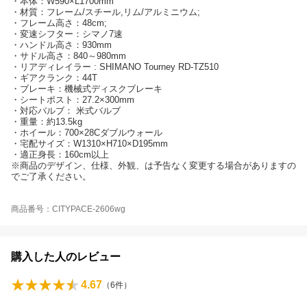
・本体：W590×L1700mm
・材質：フレーム/スチール,リム/アルミニウム;
・フレーム高さ：48cm;
・変速シフター：シマノ7速
・ハンドル高さ：930mm
・サドル高さ：840～980mm
・リアディレイラー : SHIMANO Tourney RD-TZ510
・ギアクランク：44T
・ブレーキ：機械式ディスクブレーキ
・シートポスト：27.2×300mm
・対応バルブ： 米式バルブ
・重量：約13.5kg
・ホイール：700×28Cダブルウォール
・宅配サイズ：W1310×H710×D195mm
・適正身長：160cm以上
※商品のデザイン、仕様、外観、は予告なく変更する場合がありますの
でご了承ください。
商品番号：CITYPACE-2606wg
購入した人のレビュー
4.67
（
6
件）