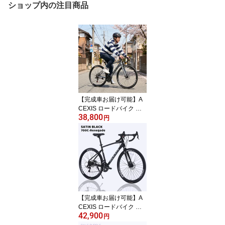
ショップ内の注目商品
【完成車お届け可能】A
CEXIS ロードバイク 自
38,800
転車 シマノ21段変速 ア
円
ルミフレーム 適応身長1
60cm以上 前後輪クイッ
クリリース仕様 厚手クッ
ションサドル ディスクブ
レーキ 通勤 通学 プレゼ
ント 誕生日
【完成車お届け可能】A
CEXIS ロードバイク 自
42,900
転車 L-TWOO 16段変速
円
適応身長160cm以上 前輪