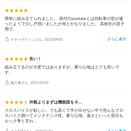
簡単に組み立てられました。 添付のyoutubeとは自転車の型が違
ったようで少し戸惑いましたが何とかなりました。 高校生の息子
用
で
さらに表示
ケチャマウィン
さん
2022/04/03
良い！
組み立てるのが大変ではありますが、乗り心地はとても良いで
す。
購入者
さん
2021/12/10
外観よりまずは機能面を
ネ
クロスバイクが欲しい、でも高くて手が出せない中で色んなクロ
スバイク調べてメンテナンス性、乗り心地、速さといった部分も
ルック車と言
わ
さらに表示