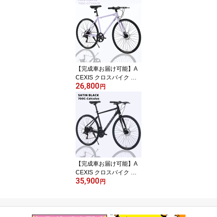
クイックリリース仕様 厚
手クッションサドル ディ
スクブレーキ 通勤 通学
プレゼント 誕生日
【完成車お届け可能】A
CEXIS クロスバイク 自
26,800
転車 シマノ7段変速 適応
円
身長160cm以上 厚手クッ
ションサドル ディスクブ
レーキ 通勤 通学 プレゼ
ント 誕生日
【完成車お届け可能】A
CEXIS クロスバイク 自
35,900
転車 シマノ21段変速 適
円
応身長160cm以上 厚手ク
ッションサドル ディスク
ブレーキ 通勤 通学 プレ
ゼント 誕生日