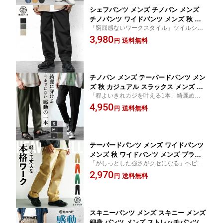
シェフパンツ メンズ チノパン メンズ
チノパンツ ワイドパンツ メンズ 秋 テ
「窮屈感ないワークスタイル」ツイルシェ
ーパードパンツ メンズ 秋 イージーパン
フパンツ
3,980
ツ ワークパンツ セミワイドパンツ 大き
送料無料
円
いサイズ ずぼん 無地 韓国 ファッショ
ン 秋服 冬服 春 夏 メンズファッション
モード系 minority マイノリティ
チノパン メンズ テーパードパンツ メン
ズ 秋 カジュアル スラックス メンズ ワ
「程よいきれカジを叶える1本」綺麗めチノ
イドパンツ チノパンツ ワイド ボトムス
パン
4,950
メンズ 無地 ズボン ずぼん ブラック カ
送料無料
円
ーキ グレー ウエストゴム 韓国 ファッ
ション 秋服 秋 春秋 夏 メンズファッシ
ョン minority マイノリティ
テーパードパンツ メンズ ワイドパンツ
メンズ 秋 ワイドパンツ メンズ ブラッ
「がしっとした強さがクセになる」ヘビー
ク イージーパンツ メンズ カラーパンツ
ツイルワークパンツ
2,970
グリーン スラックス メンズ 大きいサイ
送料無料
円
ズ ゆったり パンツ スーツ生地 パンツ
無地 ズボン ウエストゴム パンツ 韓国
ファッション 春服 春 春秋
スキニーパンツ メンズ スキニー メンズ
細身 パンツ メンズ ストレッチパンツ