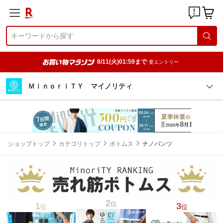
8/11(火)01:59まで
要エントリー
ＭｉｎｏｒｉＴＹ マイノリティ
ショップトップ
カテゴリトップ
ボトムス
チノパンツ
2
位
1
3
位
位