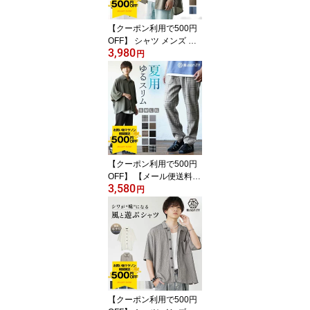
無地 夏服 春服 メンズフ
ァッション 韓国ファッシ
【クーポン利用で500円
ョン
OFF】 シャツ メンズ 夏
3,980
半袖 シャツ オーバーサ
円
イズシャツ ビッグシルエ
ット シャツ ドロップシ
ョルダー ラウンド 羽織
り カジュアルシャツ 大
人 大きいサイズ ゆった
りサイズ 無地 レディー
ス 韓国 ファッション夏
服 メンズファッション
【クーポン利用で500円
モード系
OFF】 【メール便送料無
3,580
料】 ワイドパンツ メン
円
ズ 夏 チェック柄 ワイド
スラックス メンズ チェ
ックパンツ テーパードパ
ンツ グレンチェック パ
ンツ チェック セミワイ
ド スラックス トラウザ
ー ボトムス 無地 夏 韓国
ファッション メンズファ
【クーポン利用で500円
ッション