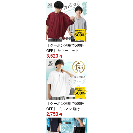
【クーポン利用で500円
OFF】 サマーニット メ
3,520
ンズ 半袖 夏服 メンズ ド
円
ルマン ニット ユニセッ
クス レディース 半袖 ド
ルマンスリーブ 5分袖 ト
ップス メンズ 夏 クルー
ネック オーバーサイズ
ビッグシルエット サマー
セーター ブルー 韓国フ
ァッション メンズファッ
【クーポン利用で500円
ション
OFF】 ドルマン 透けな
2,750
い 毛玉防止 Tシャツ メン
円
ズ 夏 半袖 汗染み防止 tシ
ャツ オーバーサイズ Tシ
ャツ 無地 ユニセックス