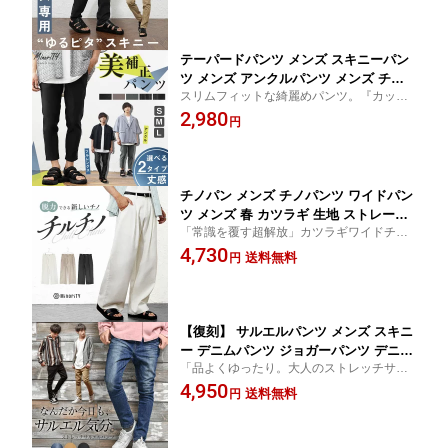
夏服 春夏 メンズファッション モード系
ストリート系 マイノリティ minority
テーパードパンツ メンズ スキニーパン
ツ メンズ アンクルパンツ メンズ チノ
スリムフィットな綺麗めパンツ。『カッチ
パン ストレッチ 黒スキニー スリムパン
リ素材スマートスリムパンツ』
2,980
ツ メンズ ストレッチパンツ 黒 無地 チ
円
ェック ストライプ パンツ 秋 秋服 春 春
服 夏 冬 メンズファッション 韓国 ファ
ッション minority マイノリティ
チノパン メンズ チノパンツ ワイドパン
ツ メンズ 春 カツラギ 生地 ストレート
「常識を覆す超解放」カツラギワイドチノ
パンツ シェフパンツ メンズ オールシー
パンツ
4,730
ズン ワークパンツ セミワイドパンツ 大
送料無料
円
きいサイズ ずぼん 無地 韓国 ファッシ
ョン 夏服 オールシーズン メンズファッ
ション minority マイノリティ
【復刻】 サルエルパンツ メンズ スキニ
ー デニムパンツ ジョガーパンツ デニム
「品よくゆったり。大人のストレッチサル
サルエル デニム ストレッチ 大きいサイ
エル」
4,950
ズ XL LL 韓国 ファッション 春服 春 夏
送料無料
円
服 春夏 メンズファッション モード系
ストリート系 サロン系 マイノリティ mi
nority