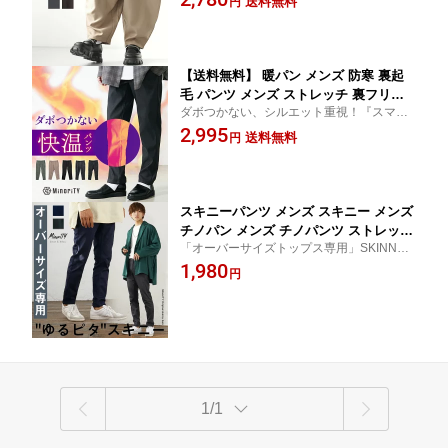
送料無料
円
ルトン パンツ ホワイト ブラック カー
キ ボトムス ずぼん 韓国 メンズファッ
ション 春服 春秋 マイノリティ 大学生
【送料無料】 暖パン メンズ 防寒 裏起
毛 パンツ メンズ ストレッチ 裏フリー
ダボつかない、シルエット重視！『スマー
ス 蓄熱 裏ボア あったかパンツ スキニ
トスリム裏起毛パンツ』
2,995
ーパンツ チノパンツ テーパードパンツ
送料無料
円
伸縮性 黒 ブラック チェック ストライ
プ スリム 暖かい ウエストゴム S M L
冬 秋 冬服 minority メンズファッショ
ン
スキニーパンツ メンズ スキニー メンズ
チノパン メンズ チノパンツ ストレッチ
「オーバーサイズトップス専用」SKINNY
スリム ロングパンツ ウエストゴム 無地
パンツ
1,980
ネイビー チャコール カジュアル 韓国
円
ファッション メンズファッション 春服
春 夏服 春夏 モード系 ストリート系 マ
イノリティ minority
1/1