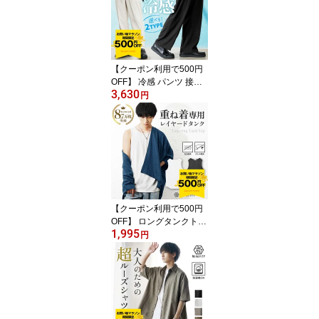
レディース 大きいサイズ
体型カバー ビッグ ドル
マンスリーブ 白T 5分袖
厚手 夏服 メンズファッ
ション 韓国ファッション
【クーポン利用で500円
OFF】 冷感 パンツ 接触
3,630
冷感 パンツ 冷感パンツ
円
接触冷感パンツ ワイドパ
ンツ メンズ テーパード
パンツ メンズ ワイドパ
ンツ 夏 パンツ メンズ 涼
しい スラックス 夏 イー
ジーパンツ メンズ ウエ
ストゴム ブラック ホワ
イト 韓国 ファッション
【クーポン利用で500円
夏服
OFF】 ロングタンクトッ
1,995
プ メンズ 夏 春 タンクト
円
ップ メンズ ロング丈タ
ンクトップ 汗染み 軽減
厚手 透けない 肉厚 タン
ク 重ね着 インナー ロン
グ丈 カットソー レイヤ
ードタンクトップ 白 黒