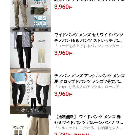
メンズ スキニーパンツ メンズ ブラック
3,960
円
パンツ スキニー 黒 ストレッチパンツ
メンズ テーパードパンツ メンズ ウエス
トゴム パンツ 韓国 ファッション 夏服
夏 春夏 minority マイノリティ
ワイドパンツ メンズ セミワイドパンツ
チノパン ゆる パンツ ストレッチ パン
「コーデを格上げするパンツ」センタープ
ツ バルーンパンツ チノパンツ 大きいサ
レスアンクルワイドチノ
3,960
イズ ゆったり パンツ ツイル生地 くろ
円
ぱん 黒パンツ ブラック ベージュ カー
キ チャコール 韓国 ファッション 秋服
秋 冬服 秋冬 モード系 Beauty&Habit
チノパン メンズ アンクルパンツ メンズ
夏 クロップドパンツ メンズ 7分丈パン
「くせになる大人のアンクル」ロールアッ
ツ メンズ テーパードパンツ メンズ 夏
プアンクルパンツ
3,960
チノパン メンズ スリム スラックス メ
円
ンズ チノパンツ 無地 ズボン ずぼん ウ
エストゴム パンツ 韓国 ファッション
夏服 夏 春夏 メンズファッション
【送料無料】 ワイドパンツ メンズ 春
セミワイドパンツ バルーンパンツ ワイ
「シルエットにこだわる、お洒落な大人」
ドパンツ 秋 メンズ ワイドパンツ 夏 ワ
バルーンパンツ
2,780
イドシルエット ウエストゴム パンツ メ