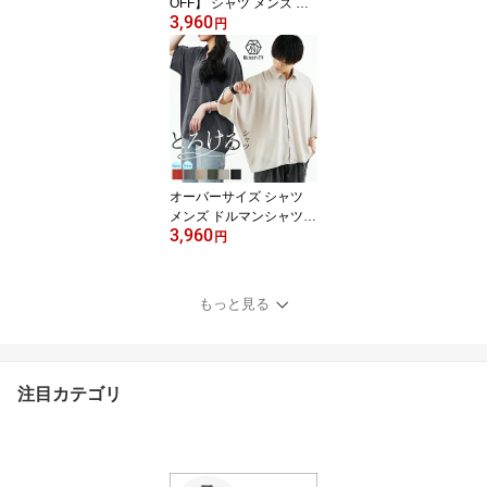
OFF】 シャツ メンズ 春
3,960
長袖 半袖 シャツ 涼しい
円
オーバーサイズ シャツ
ゆったり ゆるい 薄手 ビ
ッグシルエット シャツ
大きいサイズ ゆる 5分袖
五分袖 ビッグシャツ イ
ージーケア 黒 青 ブルー
楊柳 春服 夏服 メンズフ
ァッション 韓国ファッシ
オーバーサイズ シャツ
ョン
メンズ ドルマンシャツ
3,960
メンズ 半袖シャツ メン
円
ズ オーバーサイズシャツ
ビッグシルエット シャツ
ビッグシャツ 半袖 ユニ
もっと見る
セックス レディース 大
きいサイズ 黒 白 グレー
夏 夏服 春 メンズファッ
ション 韓国ファッション
注目カテゴリ
minority マイノリティ