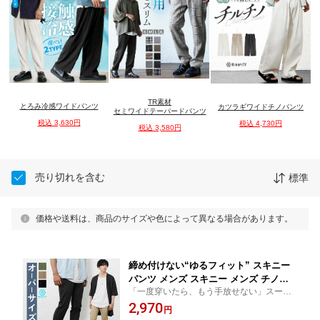
TR素材
とろみ冷感ワイドパンツ
カツラギワイドチノパンツ
セミワイドテーパードパンツ
税込 3,630円
税込 4,730円
税込 3,580円
売り切れを含む
標準
価格や送料は、商品のサイズや色によって異なる場合があります。
締め付けない“ゆるフィット” スキニー
パンツ メンズ スキニー メンズ チノパ
「一度穿いたら、もう手放せない」スーパ
ン メンズ チノパンツ ストレッチ スリ
ーストレッチツイルスキニーパンツ
2,970
ム ロングパンツ ウエストゴム 無地 ブ
円
ラック 黒 ベージュ 韓国 ファッション