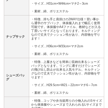
・サイズ...H31cm×W44cm×マチ2～3cm
・素材...綿、ポリエステル
・特徴...持ち手と肩掛けの2WAY仕様！習い事か
ら通学のサブバック、体操服入れまで幅広く使用
可能です。体操服やA4ファイル、教材などが入る
丁度いいサイズとなっております。キルティング
なので丈夫でクッション性があり、内容物を守り
ナップサック
ます！
・サイズ...H36cm×W33cm×マチ2cm
・素材...綿、ポリエステル
・特徴...上履きなどを簡単に収納出来るシューズ
バッグとなります。リングに通すだけでシューズ
の飛び出し防止が出来る人気モデル。キルティン
グなので丈夫でクッション性があり、内容物を守
シューズバッ
ります！
グ
・サイズ...H29.5cm×W21～22cm×マチ6～7cm
・素材...綿、ポリエステル
・特徴...コップや弁当箱周りの小物入れのSサイズ
から体操服やシューズまで入れられるLサイズまで