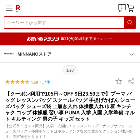
8/11(火)01:59まで
要エントリー
MINNANOストア
1/20
（
17
件）
4.59
【クーポン利用で105円～OFF 9日23:59まで】プーマ バ
ッグ レッスンバッグ スクールバッグ 手提げかばん シュー
ズバッグ シューズ袋 上履き入れ 体操服入れ 巾着 キンチ
ャク コップ 体操服 習い事 PUMA 入学 入園 入学準備 キル
ト キルティング 男の子 キッズ セット
【公式ライセンス商品】入学・入園に！レッスンバッグ・ナップサック・シ
ューズバッグ・移動ポケットはキルティングなので丈夫でクッション性があ
り、内容物を守ります！