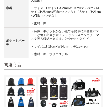
大活躍！
巾着
・サイズ...LサイズH33cm×W31cm×マチ8cm / M
サイズH28cm×W25cm×マチなし / SサイズH21cm
×W18cm×マチなし
・素材...綿
・特徴...ポケットがない服でも簡単に大容量ポケ
ットが追加出来ます！ティッシュやハンカチ・マ
スク等も収納出来ます。2ポケットタイプ。
ポケットポー
チ
・サイズ...H11cm×W14cm×マチ1.5～2cm
・素材...綿、ポリエステル
関連商品