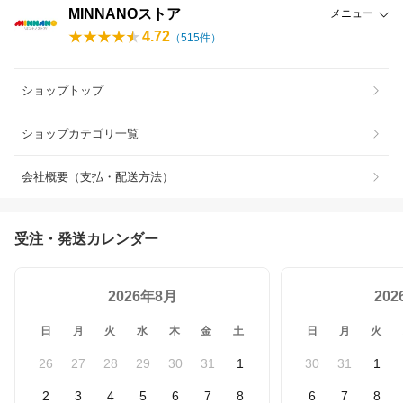
MINNANOストア
メニュー
4.72
（
515
件）
ショップトップ
ショップカテゴリ一覧
会社概要（支払・配送方法）
受注・発送カレンダー
2026年8月
20
日
月
火
水
木
金
土
日
月
火
26
27
28
29
30
31
1
30
31
1
2
3
4
5
6
7
8
6
7
8