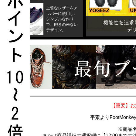
【重要】お
平素よりFootMo
※商品
または商品詳細の選択欄に【12:00まで