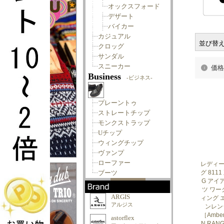
並び替
価格
レディー
グ 8111
G アイ
ツ ワー
ィング 
ンレンジ
［Amber
N RAN