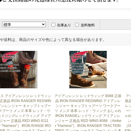
え
在庫あり
送料無料
や送料は、商品のサイズや色によって異なる場合があります。
ス アイアンレンジ レッドウィン
アイアンレンジ レッドウィング 8088 正規
ア
 正規品 IRON RANGER REDWIN
品 IRON RANGER REDWING アイアンレ
規品
アンレンジャー キャップトゥブー
ンジャー キャップトゥブーツ ワークブー
レ
クブーツ メンズ 本革 レッド・ウ
ツ メンズ 本革 レッド・ウィング おしゃれ
ー
エイジングレッドウィング アイア
IRON RANGEレッドウィング アイアンレ
ゃれ
ャー 正規品 RED WING 8111
ンジャー 正規品 RED WING 8088 ［Ambe
ン
 "Harness"］ IRON RANGE IRO
r "Harness"］ IRON RANGER TRACTION
［Or
GER アンバー ハーネス ブーツ メ
TRED アンバー ハーネス ブーツ メンズ 本
IO