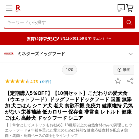
8/11(火)01:59まで
要エントリー
ミネターズドッグフード
1/20
動画
（
84
件）
4.75
【定期購入5％OFF】【10個セット】こだわりの愛犬食
（ウエットフード）ドッグフードドックフード 国産 無添
加 犬ごはん シニア犬 老犬 食欲不振 免疫力 健康維持 元気
がない 栄養補給 低カロリー 保存食 非常食 レトルト 健康
ごはん 高齢犬 ドックフード シニア
【非常食としてストックもお勧め】18種類以上の自然食材のみで調理したウ
エットフード★年齢を重ねた愛犬のために特別な健康応援食材を配合★鶏
肉・馬肉・鹿肉ベースの3種をラインナップ