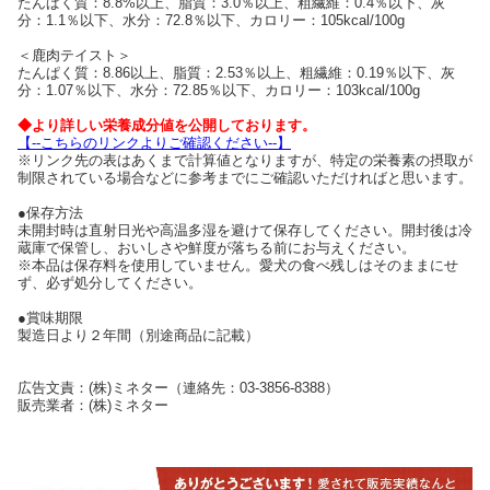
たんぱく質：8.8%以上、脂質：3.0％以上、粗繊維：0.4％以下、灰
分：1.1％以下、水分：72.8％以下、カロリー：105kcal/100g
＜鹿肉テイスト＞
たんぱく質：8.86以上、脂質：2.53％以上、粗繊維：0.19％以下、灰
分：1.07％以下、水分：72.85％以下、カロリー：103kcal/100g
◆より詳しい栄養成分値を公開しております。
【--こちらのリンクよりご確認ください--】
※リンク先の表はあくまで計算値となりますが、特定の栄養素の摂取が
制限されている場合などに参考までにご確認いただければと思います。
●保存方法
未開封時は直射日光や高温多湿を避けて保存してください。開封後は冷
蔵庫で保管し、おいしさや鮮度が落ちる前にお与えください。
※本品は保存料を使用していません。愛犬の食べ残しはそのままにせ
ず、必ず処分してください。
●賞味期限
製造日より２年間（別途商品に記載）
広告文責：(株)ミネター（連絡先：03-3856-8388）
販売業者：(株)ミネター