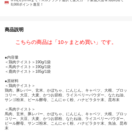
8/10(月)10:00まで！JCBブランド選択で楽天カード新規入会＆3回利用で
8,000ポイント進呈！
商品説明
こちらの商品は「10ヶまとめ買い」です。
●内容量
＜鶏肉テイスト＞190g/1袋
＜馬肉テイスト＞190g/1袋
＜鹿肉テイスト＞185g/1袋
●原材料
＜鶏肉テイスト＞
鶏肉、豚レバー、玄米、かぼちゃ、にんじん、キャベツ、大根、ブロッ
コリー、大豆、大麦、かつお節粉、ライスベリーパウダー、なたね油、
サンゴ粉末、ビール酵母、こんにゃく粉、ハナビラタケ末、昆布末
＜馬肉テイスト＞
馬肉、玄米、豚レバー、かぼちゃ、にんじん、キャベツ、大根、ブロッ
コリー、大豆、大麦、かつお節粉、なたね油、ライスベリーパウダー、
ビール酵母、サンゴ粉末、こんにゃく粉、ハナビラタケ末、魚油、昆布
末