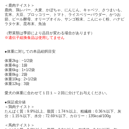
＜鹿肉テイスト＞
鹿肉、鶏レバー、大麦、かぼちゃ、にんじん、キャベツ、さつまいも、
玄米、大豆、ブロッコリー、トマト、ライスベリーパウダー、かつお
節、ビール酵母、オリーブオイル、サンゴ粉末、こんにゃく粉、ハナビ
ラタケ末、昆布末、魚油
（野菜類は季節により品目が変わる場合があります）
※遺伝子組換食品は使用してません
●体重に対しての本品給餌目安
体重2kg : ~1/2袋
体重4kg : 1袋
体重6kg : 1+1/2袋
体重8kg : 2袋
体重10kg : 2+1/2袋
体重12kg : 3袋
愛犬の体重に合わせて１日１～２回に分けてお与えください。
●保証成分値
＜鶏肉テイスト＞
たんぱく質：9.9%以上、脂質：1.74％以上、粗繊維：0.36％以下、灰
分：1.15％以下、水分：72.69％以下、カロリー：135kcal/100g
＜馬肉テイスト＞