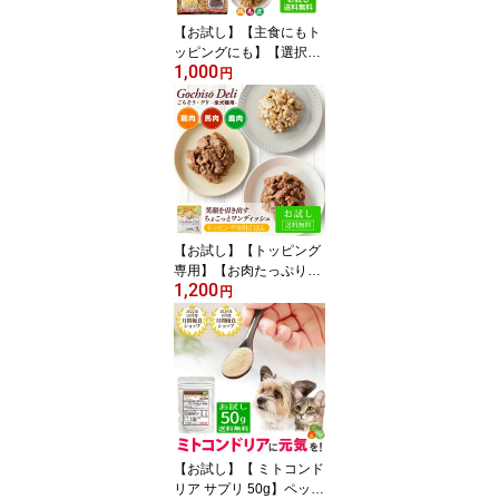
板藍根 紅参 フコイダン
【お試し】【主食にもト
国産
ッピングにも】【選択で
1,000
きる2個セット】こだわ
円
りの愛犬食（ウエットフ
ード）ドッグフードドッ
クフード 国産 無添加 犬
ごはん シニア犬 高齢犬
老犬 食欲不振 健康維持
栄養補給 ドッグフード
お試し 低カロリー 保存
食 非常食 レトルト 健康
【お試し】【トッピング
ごはん
専用】【お肉たっぷりご
1,200
はん】ごちそう・デリ
円
（ウエットフード）ドッ
グフードドックフード ト
ッピング ちょい足し ご
ほうび 偏食 国産 無添加
犬ごはん シニア犬 高齢
犬 老犬 ドッグフード お
試し 健康ごはん 保存食
非常食 ハナビラタケ モ
【お試し】【 ミトコンド
リンガ
リア サプリ 50g】ペット