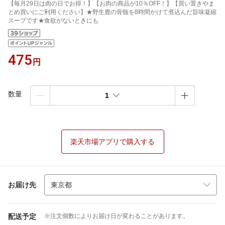
【毎月29日は肉の日でお得！】【お肉の商品が10％OFF！】【買い置きやま
とめ買いにご利用ください】★野生鹿の骨髄を8時間かけて煮込んだ旨味凝縮
スープです★食欲がないときにも
475
円
数量
1
楽天市場アプリで購入する
お届け先
配送予定
※注文個数によりお届け日が変わることがあります。