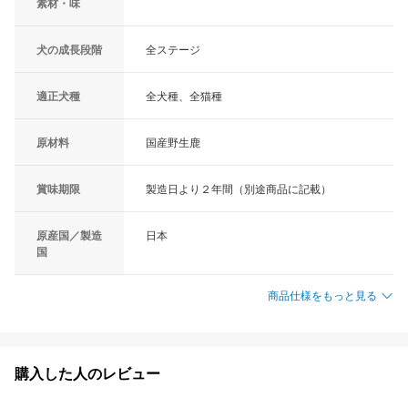
素材・味
犬の成長段階
全ステージ
適正犬種
全犬種、全猫種
原材料
国産野生鹿
賞味期限
製造日より２年間（別途商品に記載）
原産国／製造
日本
国
商品仕様をもっと見る
購入した人のレビュー