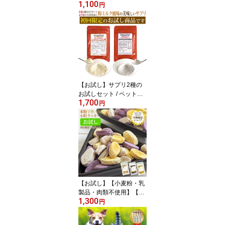
1,100
のライスベリー（粉ミル
円
クサプリ）犬 猫 サプリ
メント 国産 シニア犬 シ
ニア猫 高齢犬 高齢猫 エ
ネルギー 元気がない 病
中病後 栄養補給 健康維
持 ふりかけ ペットサプ
リ 犬用サプリ 猫用サプ
リ 水分補給 熱中症対策
【お試し】サプリ2種の
お試しセット / ペットサ
1,700
プリ 高齢犬 ドックフー
円
ド シニア ドッグフード
お試し 犬 猫 肝臓 腎臓ケ
ア 筋肉 免疫 犬のサプリ
メント 猫用サプリ ハナ
ビラタケ バイタルエイド
デトックスエイド 人気
初回限定 送料無料 メー
ル便 ※1世帯1回限り1個
【お試し】【小麦粉・乳
まで
製品・肉類不使用】【ア
1,300
レルギーに配慮】【50g×
円
3個】お米のクッキー
（おやつ）犬 トリーツ