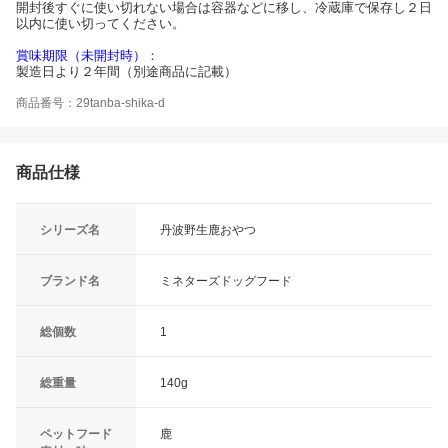
開封後すぐに使い切れない場合は容器などに移し、冷蔵庫で保存し２日
以内に使い切ってください。
賞味期限（未開封時）
：
製造日より２年間（別途商品に記載）
商品番号：29tanba-shika-d
商品仕様
シリーズ名
丹波野生鹿おやつ
ブランド名
ミネターズドッグフード
総個数
1
総重量
140g
ペットフード
鹿