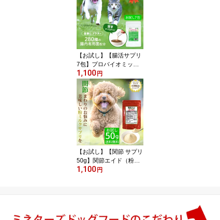
犬用クッキー 米粉おやつ
グルテンフリー アレルギ
ー対応 ご褒美 プレゼン
ト 国産 無添加 小麦不使
用 乳製品不使用 肉類不
使用 しつけ 低アレルギ
【お試し】【腸活サプリ
ー
7包】プロバイオミック
1,100
ス（粉末サプリ）犬 猫
円
サプリメント 腸内環境
プロバイオティクス サプ
リ 軟便 下痢 腸活 涙やけ
腸内フローラ アトピー
アレルギー 善玉菌 免疫
力 国産 シニア犬 シニア
猫 高齢犬 高齢猫 ペット
サプリ
【お試し】【関節 サプリ
50g】関節エイド（粉ミ
1,100
ルクサプリ）犬 猫 サプ
円
リメント 関節 サプリ 足
腰 関節ケア 国産 シニア
犬 シニア猫 高齢犬 高齢
猫 パテラ ヘルニア ふり
かけ 鶏冠抽出物 グルコ