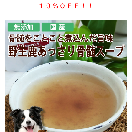
１０％ＯＦＦ！！