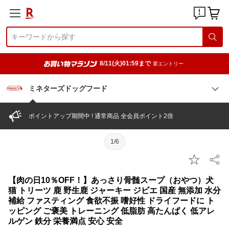
8/11(火)01:59まで
要エントリー
ミネターズドッグフード
ポイントアップ期間中 ! 通常商品 全会員ポイント2倍
1/6
【肉の日10％OFF！】あっさり骨髄スープ（おやつ）犬
猫 トリーツ 鹿 野生鹿 ジャーキー ジビエ 国産 無添加 水分
補給 ファスティング 食欲不振 嗜好性 ドライフードに ト
ッピング ご褒美 トレーニング 低脂肪 高たんぱく 低アレ
ルゲン 鉄分 栄養満点 安心 安全