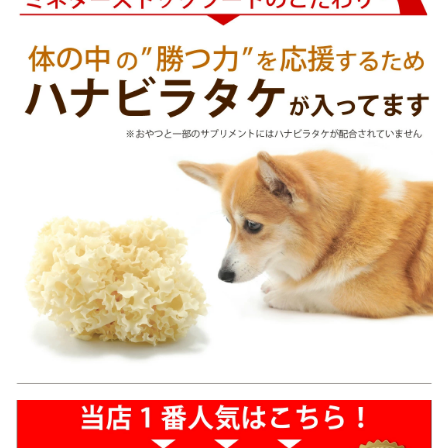
サミン コンドロイチン M
SM 犬用サプリ 猫用サプ
リ 粉末 水分補給 熱中症
対策