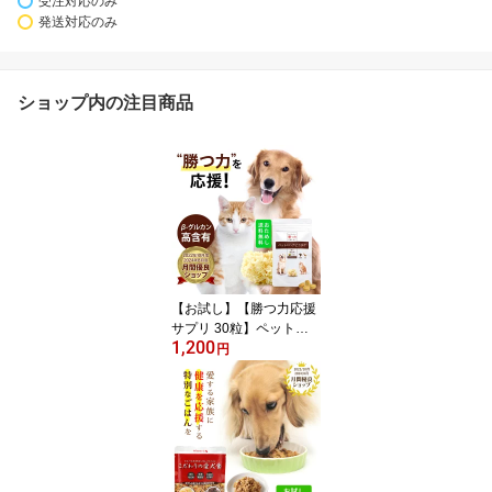
受注対応のみ
発送対応のみ
ショップ内の注目商品
【お試し】【勝つ力応援
サプリ 30粒】ペットの
1,200
ハナビラタケ（粒状サプ
円
リ）犬 猫 サプリメント
免疫力 サプリ 元気がな
い 食欲不振 長生き シニ
ア犬 シニア猫 高齢犬 高
齢猫 健康維持 免疫賦活
ペットサプリ 犬用サプリ
猫用サプリ ハナビラタケ