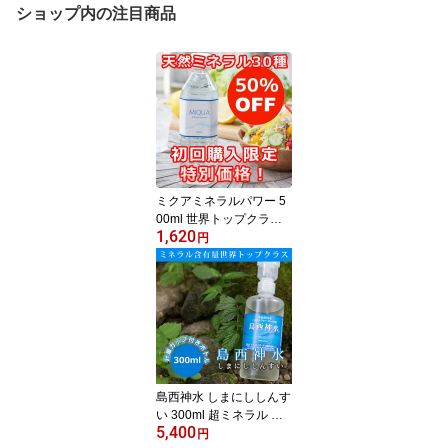
ショップ内の注目商品
ミクアミネラルパワー 5
00ml 世界トップクラス
1,620
の ミネラル含有量 30種
円
類 のミネラル が 簡単に
摂れる ミネラルサプリ
マルチミネラル水 超ミネ
ラル
島西神水 しまにししんす
い 300ml 超ミネラル ミ
5,400
ネラルサプリ 天然水の素
円