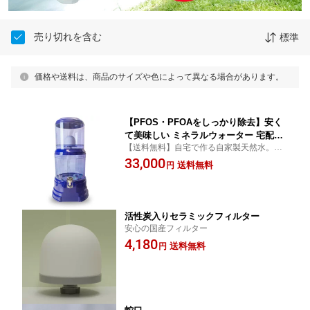
売り切れを含む
標準
価格や送料は、商品のサイズや色によって異なる場合があります。
【PFOS・PFOAをしっかり除去】安く
て美味しい ミネラルウォーター 宅配水
【送料無料】自宅で作る自家製天然水。島
よりお得 超ミネラル水 マルチミネラ
西神水専用
33,000
ル
送料無料
円
活性炭入りセラミックフィルター
安心の国産フィルター
4,180
送料無料
円