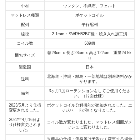
中材
ウレタン、不織布、フェルト
マットレス種類
ポケットコイル
配列
平行配列
線径
2.1mm・SWRH82BC種・焼き入れ加工済
コイル数
589個
幅28cm x 長さ28cm x 高さ122cm 重量24.5k
梱包サイズ
g
製造国
日本
北海道・沖縄・離島・一部地域は別途送料がか
送料
かります。
3ヶ月1度ローテンションをしてご使用くださ
備考
い。（片面仕様）
2023/5月より仕様
ポケットコイル分解機能が追加されました。エ
変更されました。
ッジハードが無くなりました。
2022年4月16日よ
コイル数が変わりました。マットレス側面がメ
り仕様変更されま
ッシュに変わりました。
した。
※商品の仕様・価格等は予告なく変更する場合