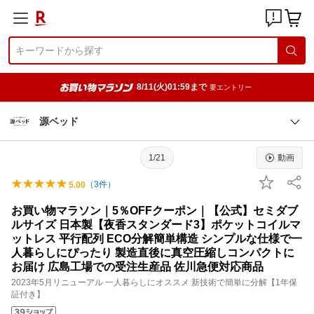
8/11(火)01:59まで
要エントリー
源ベッド
1/21
動画
（
3
件）
5.00
お買い物マラソン｜5％OFFクーポン｜【公式】セミダブ
ルサイズ 日本製【夜香スタンダード3】ポケットコイルマ
ットレス 平行配列 ECO分解簡単構造 シンプルな仕様で一
人暮らしにぴったり 製造直後に真空圧縮しコンパクトに
お届け 広島工場での受注生産品 佐川急便対応商品
2023年5月リニューアル 一人暮らしにオススメ 新技術で簡単に分解【1年保
証付き】