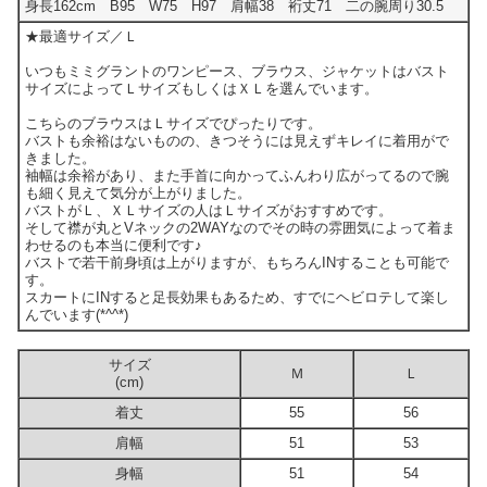
身長162cm B95 W75 H97 肩幅38 裄丈71 二の腕周り30.5
★最適サイズ／Ｌ
いつもミミグラントのワンピース、ブラウス、ジャケットはバスト
サイズによってＬサイズもしくはＸＬを選んでいます。
こちらのブラウスはＬサイズでぴったりです。
バストも余裕はないものの、きつそうには見えずキレイに着用がで
きました。
袖幅は余裕があり、また手首に向かってふんわり広がってるので腕
も細く見えて気分が上がりました。
バストがＬ、ＸＬサイズの人はＬサイズがおすすめです。
そして襟が丸とVネックの2WAYなのでその時の雰囲気によって着ま
わせるのも本当に便利です♪
バストで若干前身頃は上がりますが、もちろんINすることも可能で
す。
スカートにINすると足長効果もあるため、すでにヘビロテして楽し
んでいます(*^^*)
サイズ
Ｍ
Ｌ
(cm)
着丈
55
56
肩幅
51
53
身幅
51
54