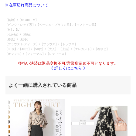
※在庫切れ商品について
【無地】/【MUJIITEM】
【ピンク・レッド系】/【ベージュ・ブラウン系】/【モノトーン系】
【M】/【L】
【七分袖】/【長袖】
【春夏】/【秋冬】
【ブラウス レディース】/【ブラウス】/【トップス】
【30代】/【40代】/【50代】/【大人】 【上品】/【エレガント】/【着やせ】
【オフィス】/【フォーマル】/【レディース】
後払い決済は返品交換不可/営業所留め不可となります。
《 詳しくはこちら 》
よく一緒に購入されている商品