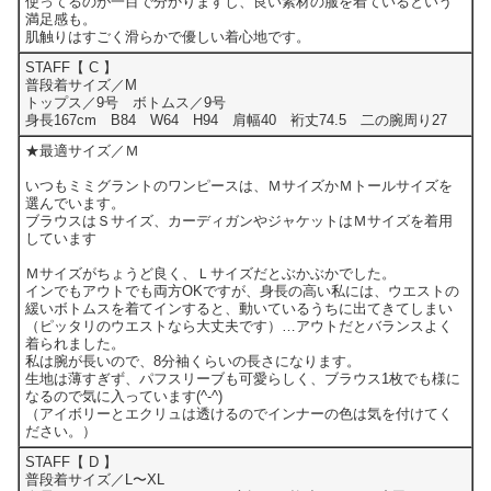
使ってるのが一目で分かりますし、良い素材の服を着ているという
満足感も。
肌触りはすごく滑らかで優しい着心地です。
STAFF【 C 】
普段着サイズ／M
トップス／9号 ボトムス／9号
身長167cm B84 W64 H94 肩幅40 裄丈74.5 二の腕周り27
★最適サイズ／Ｍ
いつもミミグラントのワンピースは、ＭサイズかＭトールサイズを
選んでいます。
ブラウスはＳサイズ、カーディガンやジャケットはＭサイズを着用
しています
Ｍサイズがちょうど良く、Ｌサイズだとぶかぶかでした。
インでもアウトでも両方OKですが、身長の高い私には、ウエストの
緩いボトムスを着てインすると、動いているうちに出てきてしまい
（ピッタリのウエストなら大丈夫です）…アウトだとバランスよく
着られました。
私は腕が長いので、8分袖くらいの長さになります。
生地は薄すぎず、パフスリーブも可愛らしく、ブラウス1枚でも様に
なるので気に入っています(^-^)
（アイボリーとエクリュは透けるのでインナーの色は気を付けてく
ださい。）
STAFF【 D 】
普段着サイズ／L〜XL