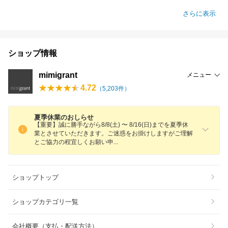
さらに表示
ショップ情報
mimigrant
メニュー
4.72
（
5,203
件）
夏季休業のおしらせ
【重要】誠に勝手ながら8/8(土) 〜 8/16(日)までを夏季休
業とさせていただきます。ご迷惑をお掛けしますがご理解
とご協力の程宜しくお願い
申
ショップトップ
ショップカテゴリ一覧
会社概要（支払・配送方法）