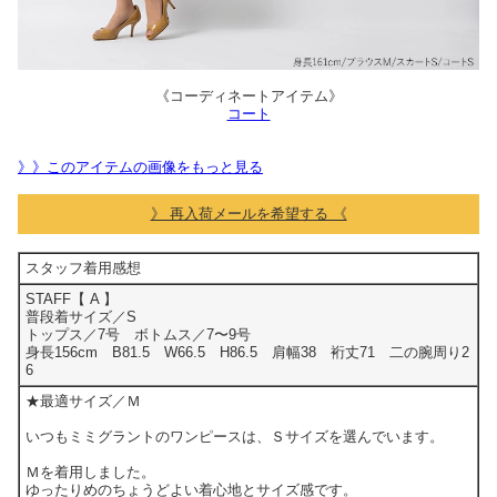
《コーディネートアイテム》
コート
》》このアイテムの画像をもっと見る
》 再入荷メールを希望する 《
スタッフ着用感想
STAFF【 A 】
普段着サイズ／S
トップス／7号 ボトムス／7〜9号
身長156cm B81.5 W66.5 H86.5 肩幅38 裄丈71 二の腕周り2
6
★最適サイズ／Ｍ
いつもミミグラントのワンピースは、Ｓサイズを選んでいます。
Ｍを着用しました。
ゆったりめのちょうどよい着心地とサイズ感です。