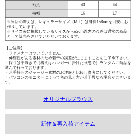
袖丈
43
44
袖幅
16
17
※当店の着丈は、レギュラーサイズ（M,L）は身長158cmを目安にお
作りしています。
※サイズ表に掲載しているサイズから±2cm以内の誤差は通常の商品
として販売をさせていただいております。
【ご注意】
・ファスナーはついていません。
・伸縮性がある素材のため若干の誤差が生じますことをご了承下さい。
・採寸は平置きで（着丈はハンガーに掛けた状態で）ランダムに商品を
選んで行っております。
・お手持ちのジャージー素材のお洋服と比較し参考にしてください。
・パソコンのモニターによって色の見え方が若干異なる場合がございま
す。
オリジナルブラウス
新作＆再入荷アイテム