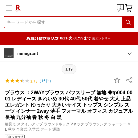
8/11(火)01:59まで
要エントリー
mimigrant
1/19
（
15
件）
3.73
ブラウス ：2WAYブラウス パフスリーブ 無地 ◆tp004-00
01 レディース きれいめ 30代 40代 50代 着やせ 大人 上品
エレガント ゆったり 大きいサイズ トップス シンプル ス
ーツ インナー 2way 薄手 フォーマル オフィス カジュアル
長袖 九分袖 春 秋 冬 白 黒
細見え スタイルアップ ラウンドネック Vネック ブラウジング ジャージー M
L 秋冬 卒業式 入学式 デート 通勤