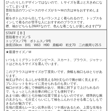
ぴったりしたデザインではないので、Ｌサイズを選ぶと大きめにな
ってしまいます。
普段当店のワンピースのサイズがＳ〜Ｍの方はＭをおすすめしま
す。
裾をボトムスから出してもバランスよく着られるので、トップスを
インして着るのが苦手な人におすすめのブラウスです。
襟、袖がどちらも2WAYなので、色んな着こなしが楽しめます(^^)/
STAFF【 B 】
普段着サイズ／S
トップス／7号 ボトムス／9号
身長159cm B81 W63 H90 肩幅40 裄丈70 二の腕周り25.5
★最適サイズ／Ｍ
いつもミミグラントのワンピース、スカート、ブラウス、ジャケッ
トはどれもＳサイズを選んでいます。
このブラウスはＭサイズが丁度良いです。身幅も袖口もゆとりがあ
ります。
袖丈は手のくるぶしが全部見える9分丈なので腕が細く見えます。
ブレスレットをキレイに見せられるのも良いです。
袖口がボタン無しで伸縮性があり、簡単に肘下まで上げられるの
で、ちょっとした水仕事の時にとても便利です♪
あまり細い腕だと七分袖の位置で留まらないのですが、標準的な腕
の太さなら、七分丈くらいにして袖をふんわりさせる着こなしもで
きるのが魅力です。
生地の質感もレーヨン比率が高くツヤ感があるため、上質な生地を