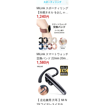
MiLink スポーティリング
【冷感タオル をおしゃれ
1,240
に】 ネックリング 水に
円
濡らして冷える クールネ
ックリング 冷感グッズ
首元 ひんやり 熱中症対
策 猛暑対策 スポーツ ラ
ンニング アウトドア レ
ジャー 通勤 通学 SPR50
[ブルー/グリーン/ オレン
ジ/グレー/ブラッ]
MiLink スマートウォッチ
交換バンド 22mm 20mm
1,580
腕時計 ベルト ナイロン
円
織り マグネット 替えバ
ンド 腕時計バンド 交換
ベルト 替えベルト 簡単
ベルト おしゃれ 女性 伸
縮 調節可能 スポーツ ス
ポーツベルト メンズ レ
ディース 単色 シンプル
【 左右兼用 片耳 】Mi N
19 ワイヤレスイヤホン b