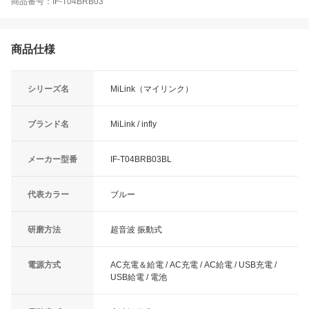
商品番号：IF-T04BRB03
商品仕様
シリーズ名
MiLink（マイリンク）
ブランド名
MiLink / infly
メーカー型番
IF-T04BRB03BL
代表カラー
ブルー
研磨方法
超音波 振動式
電源方式
AC充電＆給電 / AC充電 / AC給電 / USB充電 /
USB給電 / 電池