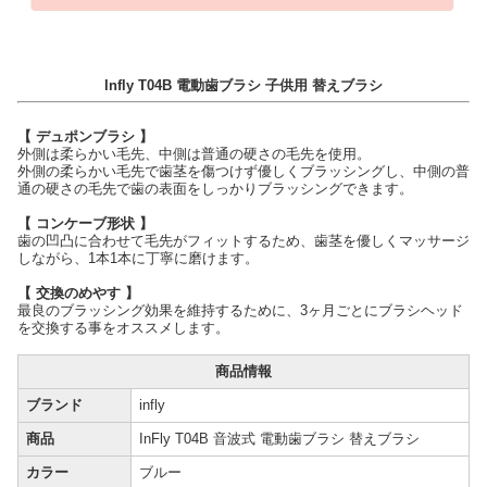
Infly T04B 電動歯ブラシ 子供用 替えブラシ
【 デュポンブラシ 】
外側は柔らかい毛先、中側は普通の硬さの毛先を使用。
外側の柔らかい毛先で歯茎を傷つけず優しくブラッシングし、中側の普
通の硬さの毛先で歯の表面をしっかりブラッシングできます。
【 コンケーブ形状 】
歯の凹凸に合わせて毛先がフィットするため、歯茎を優しくマッサージ
しながら、1本1本に丁寧に磨けます。
【 交換のめやす 】
最良のブラッシング効果を維持するために、3ヶ月ごとにブラシヘッド
を交換する事をオススメします。
商品情報
ブランド
infly
商品
InFly T04B 音波式 電動歯ブラシ 替えブラシ
カラー
ブルー