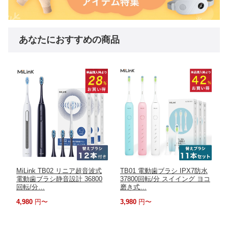
あなたにおすすめの商品
MiLink TB02 リニア超音波式
TB01 電動歯ブラシ IPX7防水
電動歯ブラシ静音設計 36800
37800回転/分 スイイング ヨコ
回転/分…
磨き式…
4,980
円〜
3,980
円〜