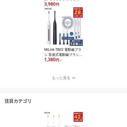
3,980
luetooth 5.3 イヤホン 耳
円
掛け ENC ノイズリダク
ション 完全 ワイヤレス
ブルートゥース イヤホン
耳かけ 落下防止 外れな
い 片耳 右耳だけ 左耳だ
け マイク付き 長時間再
生 通話 ボタン式 黒 スマ
ホ iPhone Android
MiLink TB02 電動歯ブラ
シ 音波式電動歯ブラシ
1,380
音波歯ブラシ 音波振動歯
円
～
ブラシ 電動ハブラシ 替
えブラシ IPX7 防水 3600
0回転/分 静音設計 タイマ
もっと見る
ー機能 大人 子供 キャッ
プ付き コンパクト やわ
らかめ デュポンブラシ
ソニックケアー マイリン
注目カテゴリ
ク 「黒/白」