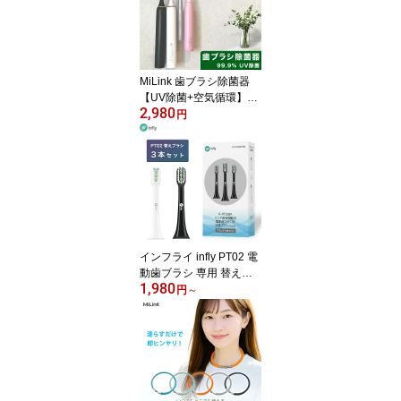
ス イヤホン 耳かけ 落下
防止 両耳 片耳 高音質 マ
イク付き 長時間 通話 防
水 スポーツ ランニング i
Phone Android
MiLink 歯ブラシ除菌器
【UV除菌+空気循環】壁
2,980
掛け式 UV-C 歯ブラシ 除
円
菌機 除菌ケース 歯ブラ
シホルダー 吊り下げ 衛
生的 カビ防止 静音 USB
充電式 自動タイマー 自
動電源オフ機能 歯ブラシ
収納 電動歯ブラシ 対応
家族用 4本対応 日本語取
扱説明書付き [ホワイト]
インフライ infly PT02 電
動歯ブラシ 専用 替えブ
1,980
ラシ 交換ブラシ デュポ
円
～
ンブラシ やわらかめ キ
ャップ付き 子供 大人 ホ
ワイトニング 純正「白 /
黒 」