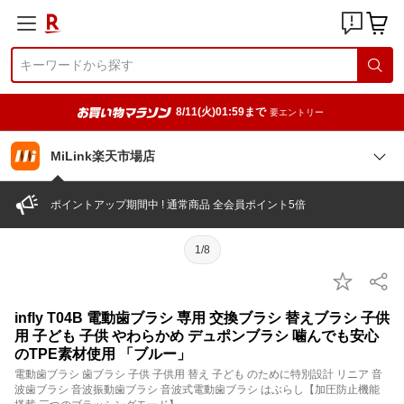
8/11(火)01:59まで
要エントリー
MiLink楽天市場店
ポイントアップ期間中 ! 通常商品 全会員ポイント5倍
1/8
infly T04B 電動歯ブラシ 専用 交換ブラシ 替えブラシ 子供
用 子ども 子供 やわらかめ デュポンブラシ 噛んでも安心
のTPE素材使用 「ブルー」
電動歯ブラシ 歯ブラシ 子供 子供用 替え 子ども のために特別設計 リニア 音
波歯ブラシ 音波振動歯ブラシ 音波式電動歯ブラシ はぶらし【加圧防止機能