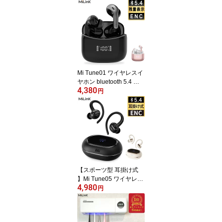
Mi Tune01 ワイヤレスイ
ヤホン bluetooth 5.4 バ
4,380
ッテリー 残量表示 ENC
円
ノイズキャンセリング 低
遅延 Hi-Fi 高音質 5時間
音楽再生 超軽量 小型 完
全 ワイヤレス ブルート
ゥース イヤホン マイク
付き 片耳 両耳 長時間 通
話 防水 スポーツ android
iphone 対応
【スポーツ型 耳掛け式
】Mi Tune05 ワイヤレス
4,980
イヤホン bluetooth 5.4
円
イヤホン 耳掛け ENC ノ
イズキャンセリング 完全
ワイヤレス ブルートゥー