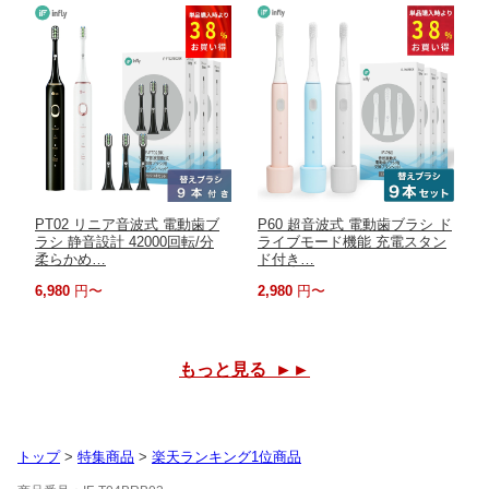
PT02 リニア音波式 電動歯ブ
P60 超音波式 電動歯ブラシ ド
ラシ 静音設計 42000回転/分
ライブモード機能 充電スタン
柔らかめ…
ド付き…
6,980
円〜
2,980
円〜
もっと見る ►►
トップ
>
特集商品
>
楽天ランキング1位商品