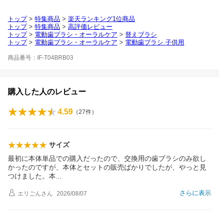
トップ
>
特集商品
>
楽天ランキング1位商品
トップ
>
特集商品
>
高評価レビュー
トップ
>
電動歯ブラシ・オーラルケア
>
替えブラシ
トップ
>
電動歯ブラシ・オーラルケア
>
電動歯ブラシ 子供用
商品番号：IF-T04BRB03
購入した人のレビュー
4.59
（
27
件）
サイズ
最初に本体単品での購入だったので、交換用の歯ブラシのみ欲し
かったのですが、本体とセットの販売ばかりでしたが、やっと見
つけました。
本
さらに表示
エリごん
さん
2026/08/07