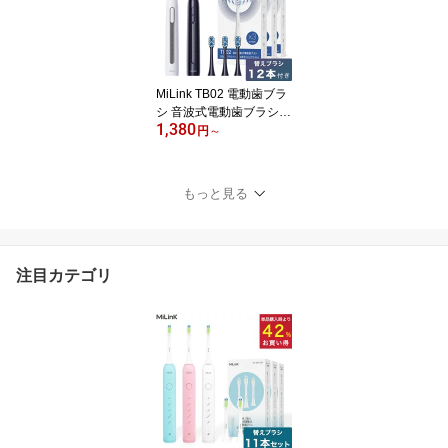
耳かけ 落下防止 外れな
い 片耳 右耳だけ 左耳だ
け マイク付き 長時間再
生 通話 ボタン式 黒 スマ
ホ iPhone Android
MiLink TB02 電動歯ブラ
シ 音波式電動歯ブラシ
1,380
音波歯ブラシ 音波振動歯
円
～
ブラシ 電動ハブラシ 替
えブラシ IPX7 防水 3600
0回転/分 静音設計 タイマ
もっと見る
ー機能 大人 子供 キャッ
プ付き コンパクト やわ
らかめ デュポンブラシ
ソニックケアー マイリン
注目カテゴリ
ク 「黒/白」