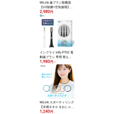
MiLink 歯ブラシ除菌器
【UV除菌+空気循環】壁
2,980
掛け式 UV-C 歯ブラシ 除
円
菌機 除菌ケース 歯ブラ
シホルダー 吊り下げ 衛
生的 カビ防止 静音 USB
充電式 自動タイマー 自
動電源オフ機能 歯ブラシ
収納 電動歯ブラシ 対応
家族用 4本対応 日本語取
扱説明書付き [ホワイト]
インフライ infly PT02 電
動歯ブラシ 専用 替えブ
1,980
ラシ 交換ブラシ デュポ
円
～
ンブラシ やわらかめ キ
ャップ付き 子供 大人 ホ
ワイトニング 純正「白 /
黒 」
MiLink スポーティリング
【冷感タオル をおしゃれ
1,240
に】 ネックリング 水に
円