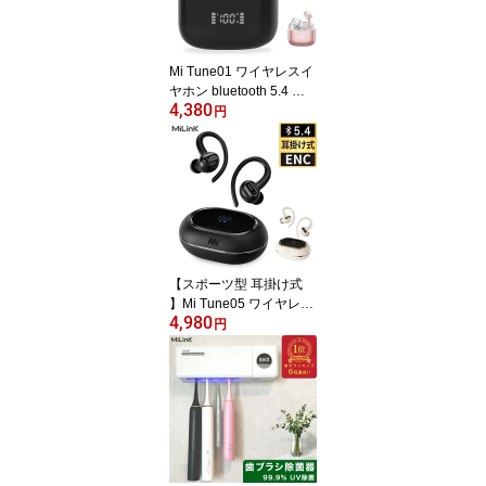
Mi Tune01 ワイヤレスイ
ヤホン bluetooth 5.4 バ
4,380
ッテリー 残量表示 ENC
円
ノイズキャンセリング 低
遅延 Hi-Fi 高音質 5時間
音楽再生 超軽量 小型 完
全 ワイヤレス ブルート
ゥース イヤホン マイク
付き 片耳 両耳 長時間 通
話 防水 スポーツ android
iphone 対応
【スポーツ型 耳掛け式
】Mi Tune05 ワイヤレス
4,980
イヤホン bluetooth 5.4
円
イヤホン 耳掛け ENC ノ
イズキャンセリング 完全
ワイヤレス ブルートゥー
ス イヤホン 耳かけ 落下
防止 両耳 片耳 高音質 マ
イク付き 長時間 通話 防
水 スポーツ ランニング i
Phone Android