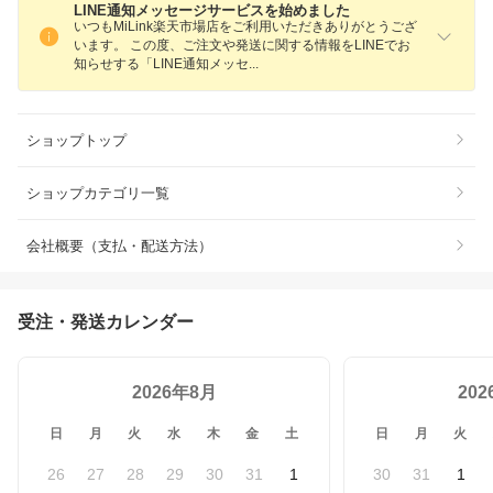
LINE通知メッセージサービスを始めました
いつもMiLink楽天市場店をご利用いただきありがとうござ
います。 この度、ご注文や発送に関する情報をLINEでお
知らせする「LINE通知メッ
セ
ショップトップ
ショップカテゴリ一覧
会社概要（支払・配送方法）
受注・発送カレンダー
2026年8月
20
日
月
火
水
木
金
土
日
月
火
26
27
28
29
30
31
1
30
31
1