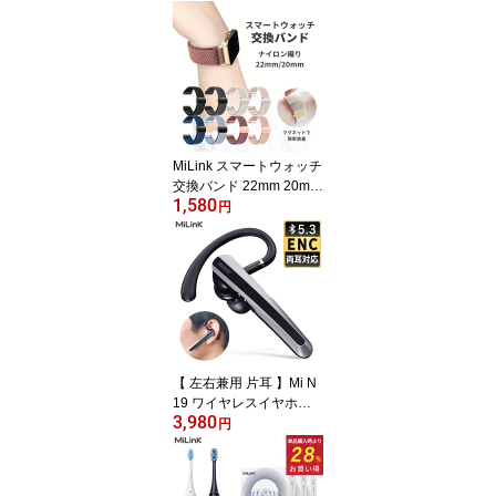
濡らして冷える クールネ
ックリング 冷感グッズ
首元 ひんやり 熱中症対
策 猛暑対策 スポーツ ラ
ンニング アウトドア レ
ジャー 通勤 通学 SPR50
[ブルー/グリーン/ オレン
ジ/グレー/ブラッ]
MiLink スマートウォッチ
交換バンド 22mm 20mm
1,580
腕時計 ベルト ナイロン
円
織り マグネット 替えバ
ンド 腕時計バンド 交換
ベルト 替えベルト 簡単
ベルト おしゃれ 女性 伸
縮 調節可能 スポーツ ス
ポーツベルト メンズ レ
ディース 単色 シンプル
【 左右兼用 片耳 】Mi N
19 ワイヤレスイヤホン b
3,980
luetooth 5.3 イヤホン 耳
円
掛け ENC ノイズリダク
ション 完全 ワイヤレス
ブルートゥース イヤホン