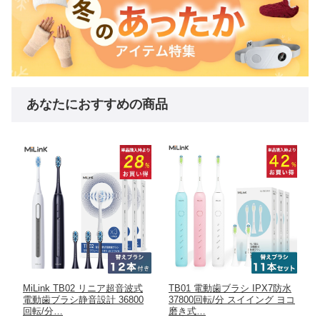
あなたにおすすめの商品
MiLink TB02 リニア超音波式
TB01 電動歯ブラシ IPX7防水
電動歯ブラシ静音設計 36800
37800回転/分 スイイング ヨコ
回転/分…
磨き式…