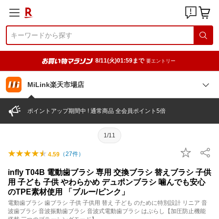
8/11(火)01:59まで
要エントリー
MiLink楽天市場店
ポイントアップ期間中 ! 通常商品 全会員ポイント5倍
1/11
（
27
件）
4.59
infly T04B 電動歯ブラシ 専用 交換ブラシ 替えブラシ 子供
用 子ども 子供 やわらかめ デュポンブラシ 噛んでも安心
のTPE素材使用 「ブルー/ピンク」
電動歯ブラシ 歯ブラシ 子供 子供用 替え 子ども のために特別設計 リニア 音
波歯ブラシ 音波振動歯ブラシ 音波式電動歯ブラシ はぶらし【加圧防止機能