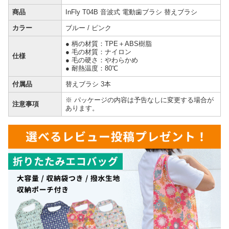
商品
InFly T04B 音波式 電動歯ブラシ 替えブラシ
カラー
ブルー / ピンク
● 柄の材質：TPE＋ABS樹脂
● 毛の材質：ナイロン
仕様
● 毛の硬さ：やわらかめ
● 耐熱温度：80℃
付属品
替えブラシ 3本
※ パッケージの内容は予告なしに変更する場合が
注意事項
あります。