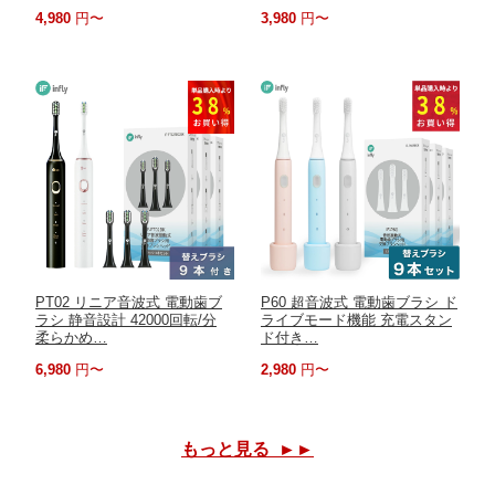
4,980
円〜
3,980
円〜
PT02 リニア音波式 電動歯ブ
P60 超音波式 電動歯ブラシ ド
ラシ 静音設計 42000回転/分
ライブモード機能 充電スタン
柔らかめ…
ド付き…
6,980
円〜
2,980
円〜
もっと見る ►►