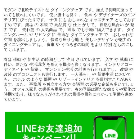
モダン で北欧テイストな ダイニングチェア です。頑丈で長時間座って
いても疲れにくいです。 使い勝手も良く 、 食卓 や デザイナーズのイン
テリアにぴったりです。 子供 にも おしゃれな キッズチェア としておす
すめ です。無垢 の 木製 で 高品質 な 仕上 がりで、 自然な風合い が 魅
力 です。 売れ筋 の 人気商品 で、 通販 でも手軽に購入できます。 ダイ
ニングルーム や リビング に 最適な ダイニングチェア で、 おしゃれな
空間 を演出しましょう。 快適な座り心地 と 美しいデザイン が魅力の
ダイニングチェア は、 食事 や くつろぎの時間 をより 特別 なものにし
てくれます。
春は 移動 や 新生活 の時期として 注目 されています。 入学 や 就職 に
伴い、新たな 生活環境 を整える機会も多くなります。 インテリアコー
ディネイト や 新築 、 マンション生活 の計画も行われますし、 改築 や
改装 のプロジェクトも進行します。 一人暮らし や 新婚生活 において
も、 ホテル のような 部屋 や リゾートインテリア を目指すことがあり
ます。また、 事務所 を独立する方や 会議室 の必要な企業も多いでしょ
う。 オフィス家具 の選択も重要です。春の季節は新たな始まりや変化の
時期であり、様々な人々がそれぞれの目標や目的に向かって準備を進め
ています。