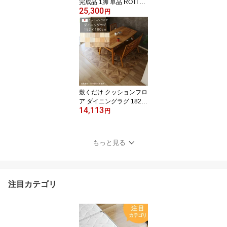
完成品 1脚 単品 ROTI ロ
25,300
ティ アームチェア アッ
円
シュ無垢材 天然木 木製
PVCレザー ファブリック
軽量 6kg リビングチェア
デスクチェア 食卓椅子
北欧 おしゃれ ブラウン
ナチュラル デザイナーズ
チェア ブラウン ナチュ
ラル 完成品 おしゃれ GM
敷くだけ クッションフロ
K
ア ダイニングラグ 182×
14,113
180cm 【Eランク】木目
円
柄クッション フロア 撥
水 床にピタッ！滑り止め
抗菌 防カビ 防炎 防汚・
もっと見る
傷防止におすすめ ビニー
ルクッションで表面さら
さら お手入れが簡単に！
国産 日本製 QSM-220 メ
注目カテゴリ
ーカー直送