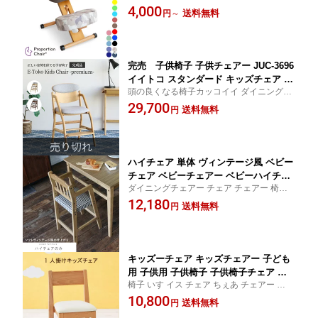
4,000
2-m045-prc-c8k QSM-160 MMK CV-8
送料無料
円
～
K、CV-8W、CV-8G 家具
完売 子供椅子 子供チェアー JUC-3696
イイトコ スタンダード キッズチェア ダ
頭の良くなる椅子カッコイイ ダイニングチ
イニング学習チェア 学習椅子 E-Toko K
ェア 子供椅子 ダイニングチェアー お洒落
29,700
ids Chair QSM-200 子供の姿勢 高さ調
送料無料
円
スタイリッシュ 子供椅子 リビング学習 キ
節が簡単になった ダイニング学習チェ
ッズチェア おしゃれ モダン 北欧 無垢【T
ア 7段階の高さ調整ができて 正しい姿勢
R】【P10】
を保てるダイニング学習椅子 家具
ハイチェア 単体 ヴィンテージ風 ベビー
チェア ベビーチェアー ベビーハイチェ
ダイニングチェアー チェア チェアー 椅子
アー キッズチェアー キッズチェア キッ
いす イス 椅子 木製チェアー 食卓用 食事用
12,180
ズハイチェアー 子ども用 子供用 子供椅
送料無料
円
ダイニング用 ダイニング キッチン 北欧 モ
子 子供椅子チェア ダイニングチェア お
ダン デザイン シンプル 人気【TR】【P1
しゃれ お洒落 オシャレ 送料無料 QSM-
0】 家具
160 P10 chair 家具
キッズーチェア キッズチェアー 子ども
用 子供用 子供椅子 子供椅子チェア お
椅子 いす イス チェア ちぇあ チェアー 腰掛
しゃれ お洒落 オシャレ 1人掛け 北欧風
腰掛け 腰掛け 一人掛け【TR】【P2】 【S
10,800
家具 イス いす 椅子 1人用 一人用 シン
送料無料
円
C5】
プル おしゃれ QST-160 北欧 北欧風 北