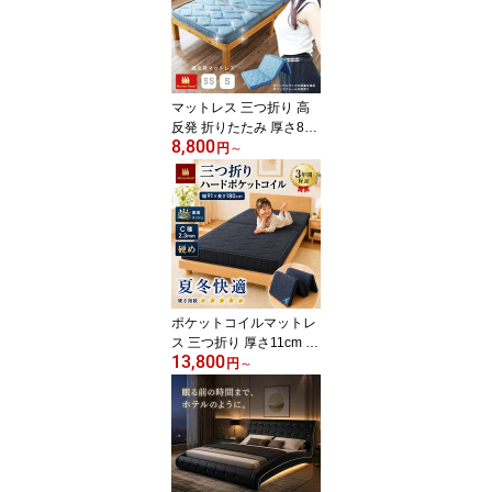
える。 2分割 軽量 高反発
ウレタン 35D 180N 連結
可能 圧縮梱包 起毛生地
軽いソファ 軽量 搬入し
やすい 高反発 クレセン
マットレス 三つ折り 高
ト
反発 折りたたみ 厚さ8c
8,800
m シングル セミシングル
円
～
シングル 7層構造 130N
ショートシングル 一体型
コンパクト 子供用 2段ベ
ッド 一人暮らし 来客用
Murren Sleep キッズ 両
面仕様 コンパクト 小さ
い 敷布団 90×180cm
ポケットコイルマットレ
ス 三つ折り 厚さ11cm 硬
13,800
め セミシングル シング
円
～
ル シングルショートセミ
ダブル ダブル リバーシ
ブル折りたたみ 3分割 片
面メッシュ 通気性 抗菌
防臭 防汚 高反発入り 子
供用 2段ベッド 親子ベッ