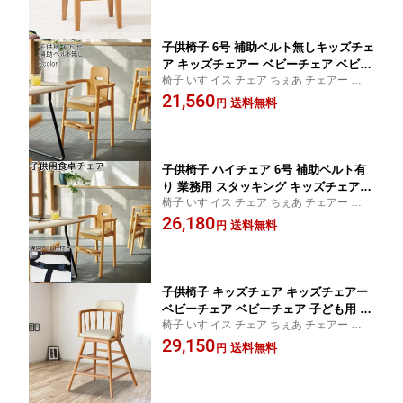
欧系 インテリア 業務用仕様
子供椅子 6号 補助ベルト無しキッズチェ
ア キッズチェアー ベビーチェア ベビー
椅子 いす イス チェア ちぇあ チェアー 腰掛
チェア 子ども用 子供用 子供椅子 子供
腰掛け 腰掛け 一人掛け 耐久性に優れた、
21,560
椅子チェア おしゃれ1人掛け 北欧風家具
送料無料
円
丈夫で高品質な業務用家具 姿勢が良くなる
いす 椅子 1人用 一人用 シンプル おしゃ
椅子【TR】【P2】 【SC5】 QST-200
れ北欧 スタッキングチェア 業務用仕様
子供椅子 ハイチェア 6号 補助ベルト有
り 業務用 スタッキング キッズチェア
椅子 いす イス チェア ちぇあ チェアー 腰掛
キッズチェアー ベビーチェア ベビーチ
腰掛け 腰掛け 一人掛け お洒落 耐久性に優
26,180
ェア 子ども用 子供椅子 チェア 1人掛け
送料無料
円
れた、丈夫で高品質な業務用家具 おしゃれ
北欧風家具 いす 椅子 1人用 北欧 レスタ
オシャレこども椅子【TR】【P2】 【SC
リア スタッキングチェア 業務用仕様
5】 QST-200
子供椅子 キッズチェア キッズチェアー
ベビーチェア ベビーチェア 子ども用 子
椅子 いす イス チェア ちぇあ チェアー 腰掛
供用 子供椅子 子供椅子チェア おしゃれ
腰掛け 腰掛け 一人掛け 耐久性に優れた、
29,150
お洒落 オシャレ 1人掛け 北欧風家具 イ
送料無料
円
丈夫で高品質な業務用家具 姿勢が良くなる
ス いす 椅子 1人用 一人用 シンプル お
椅子【TR】【P10】済
しゃれ 北欧 北欧風 1960年デザイン 市
場 HEC-3778NA QST-200