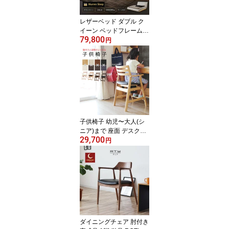
ド 一人暮らし 来客用 Mu
rren Sleep BM5500SS
レザーベッド ダブル ク
イーン ベッドフレーム単
79,800
品 LEDライト13色 ハイ
円
バック 背もたれ すのこ
耐荷重300kg PUレザー
ホワイト ブラック 流線
型 ホテルライク ホテル
仕様 北欧 GYHC QOG-3
0K/QOG-50K 背もたれ
デザイナーズベッド 高級
家具
子供椅子 幼児〜大人(シ
ニア)まで 座面 デスクチ
29,700
ェア 疲れない 足置き高
円
さ調整可能姿勢 集中力U
P キッズダイニングチェ
ア 子供椅子 学習チェア
学習椅子 頭の良くなる椅
子 木製 子供椅いす ビー
ンズチェア デスクチェア
座面角度調整 chair 家具
m163-bns-ch-t
ダイニングチェア 肘付き