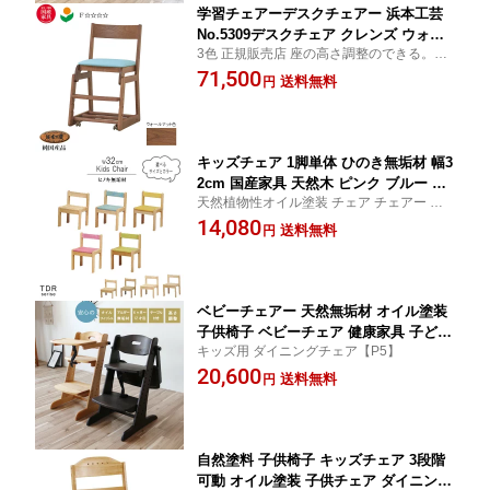
学習チェアーデスクチェアー 浜本工芸
No.5309デスクチェア クレンズ ウォル
3色 正規販売店 座の高さ調整のできる。5年
ナット 合皮レザー 最新カラー 送料無料
保障【TR】【P5】【HC10】
71,500
日本製 QSM-180 納期2～4週間 学習チ
送料無料
円
ェア 学習椅子 勉強デスク 子供イス キ
ッズチェア 学習チェアー いす 子供チェ
ア ウォールナット 家具
キッズチェア 1脚単体 ひのき無垢材 幅3
2cm 国産家具 天然木 ピンク ブルー イ
天然植物性オイル塗装 チェア チェアー い
エロー グリーン 身長別サイズ 低ホルム
す イス 椅子 デザイナーズチェア 学習デス
14,080
アルデヒド 天然植物性オイル塗装 安心
送料無料
円
ク用 学習机用 勉強机用 勉強デスク用 勉強
健康家具 子供用イス 北欧家具 QSM-140
机用 学習デスクチェア【TR】【P5】
m027-tdr-kch 受注生産：約14～21日前
後 とどら
ベビーチェアー 天然無垢材 オイル塗装
子供椅子 ベビーチェア 健康家具 子ども
キッズ用 ダイニングチェア【P5】
椅子 子供椅子 子供チェア 子供チェアー
20,600
キッズチェアー キッズチェア 幼児用に
送料無料
円
乳幼児用に 小学生用に t006-m083-bdx
【QSM-160】
自然塗料 子供椅子 キッズチェア 3段階
可動 オイル塗装 子供チェア ダイニング