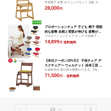
学習椅子 木製 ダイニングセット 北欧 ダイ
学習チェア 学習椅子 学習チェア 送料無
ニングチェア【TR】【2】
28,000
料 fgs-coopers1ch GMK-dc オール無垢
円
材 アルダー材 ナチュラル 高さ調整 家
具
プロポーションチェア 子ども 椅子 理想
的な姿勢 自然と背筋が伸びる 姿勢が良
プロポーションチェア キッズ 子供椅子 子
くなる お子様から大人の方まで デスク
供から大人まで 新生活【MM】 ネットショ
14,899
チェア バランスチェアタイプ CH-88W t
送料無料
円
ッピング 【超おすすめ】
002-m045-prc-8w QSM-160 MMK 家具
【本日クーポン10%引】 子供チェア デ
スクチェアー ウォルナット 浜本工芸 N
正規販売店 座の高さ調整のできる。5年保
o.5309デスクチェア 布調レザー 最新カ
障【TR】【P5】【HC10】
71,500
ラー 送料無料 日本製 QSM-180 納期2～
送料無料
円
～
4週間 学習チェア 学習椅子 勉強デスク
勉強イス 子供イス キッズチェア 学習チ
ェアー いす ウォールナット 家具
1/3