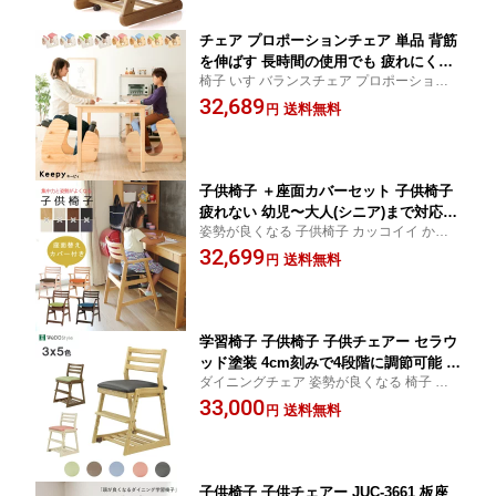
チェア プロポーションチェア 単品 背筋
を伸ばす 長時間の使用でも 疲れにくい
椅子 いす バランスチェア プロポーション
身長110cm～180cm対応 子どもから大
チェア ウレタン 合成皮革 PVC 可愛い 勉強
32,689
人の方まで リビング学習 オンライン授
送料無料
円
家庭学習 リビング学習 ダイニング 座ると
業 テレワーク 在宅勤務 勉強椅子 イス
止まる安心キャスター 【MM】【超おすす
体圧分散 人体工学に基づいた構成 商品
め】済
QSM-140
子供椅子 ＋座面カバーセット 子供椅子
疲れない 幼児〜大人(シニア)まで対応
姿勢が良くなる 子供椅子 カッコイイ かっ
座面・足置き高さ調整可能 座面角度調
こ良い ダイニングチェア いす イス ダイニ
32,699
整 姿勢・集中力UP 子供チェア 子供椅
送料無料
円
ングチェアー おしゃれ 子供椅子 リビング
子 キッズチェア ダイニング学習チェア
学習 頭が良くなる椅子 北欧【MM】【P1
学習椅子 QSM-200 ビーンズチェア 子供
0】【勧】
椅子 ダイニングチェアー
学習椅子 子供椅子 子供チェアー セラウ
ッド塗装 4cm刻みで4段階に調節可能 板
ダイニングチェア 姿勢が良くなる 椅子 ダ
座 軽量5.8kg ブラウン ナチュラル キッ
イニングチェア おしゃれ 5歳から使える高
33,000
ズチェア ダイニング学習チェア 学習チ
送料無料
円
さ調節 学習椅子 正しい姿勢で勉強 リビン
ェア 天然木 QSM-160 頭の良くなる椅子
グ学習 ダイニング学習 入学ハイチェア【お
姿勢が良くなる 椅子 ダイニングチェ
すすめ】【2】
ア SC-011 セレクト
子供椅子 子供チェアー JUC-3661 板座