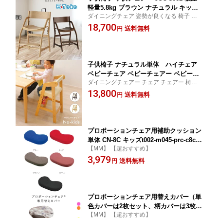
軽量5.8kg ブラウン ナチュラル キッズ
ダイニングチェア 姿勢が良くなる 椅子 ダ
チェア ダイニング学習チェア 学習椅子
イニングチェア おしゃれ 5歳から使える高
18,700
学習チェア 天然木 E・TOKO E-Toko Q
送料無料
円
さ調節できる学習椅子 正しい姿勢で勉強 ダ
SM-160 頭の良くなる椅子 姿勢が良くな
イニング学習 入学祝い ハイチェア【超おす
る 椅子 ダイニングチェア chair 家具
すめ】【人気】済
子供椅子 ナチュラル単体 ハイチェア
ベビーチェア ベビーチェアー ベビーハ
ダイニングチェアー チェア チェアー 椅子
イチェアー キッズチェアー キッズチェ
いす イス 椅子チェアー 食卓用 食事用 ダイ
13,800
ア キッズハイチェアー 子ども用 子供用
送料無料
円
ニング用 ダイニング モダン デザイン シン
子供チェア おしゃれ お洒落 オシャレ
プル 人気 ダイニングチェア【P10】 【おす
送料無料 QSM-160 ヴィンテージ風 キッ
すめ】
ズハイチェア 家具
プロポーションチェア用補助クッション
単体 CN-8C キッズt002-m045-prc-c8c Q
【MM】 【超おすすめ】
SM-160 MMK 家具
3,979
送料無料
円
プロポーションチェア用替えカバー（単
色カバーは2枚セット、柄カバーは3枚セ
【MM】 【超おすすめ】
ット） CV-8K ※チェア本体は別売りt00