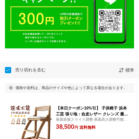
売り切れを含む
標準
価格や送料は、商品のサイズや色によって異なる場合があります。
【本日クーポン10%引】 子供椅子 浜本
工芸 張り地：合皮レザー クレンズ 最新
座面前後スライド調整 座面高さ調整可能 ナ
学習椅子 送料無料 日本製 正規販売店 D
ラ無垢材 椅子 イス いす チェア チェアー 学
38,500
SC-2304(ナチュラルオーク)/DSC-2300
送料無料
円
習チェア デスクチェア 学習デスク5年保障
(ダークオーク)/DSC-2308(カフェオーク)
【TR】 【P5】【HC10】
QSM-180 納期2～4週間布調レザー