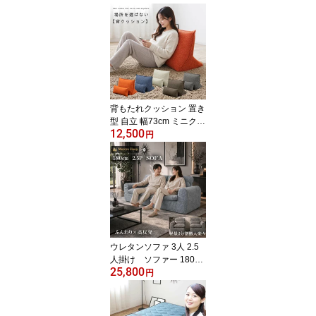
背もたれクッション 置き
型 自立 幅73cm ミニクッ
12,500
ション付き 座椅子代わり
円
フロアクッション 三角ク
ッション ベッド ソファ
こたつ ファブリック 滑
り止め補助シート付き G
MK 背クッション
ウレタンソファ 3人 2.5
人掛け ソファー 180cm
25,800
左右2個セット コンパク
円
ト ソファー 表面はシリ
コンフィル でふんわり。
芯は高反発でしっかり支