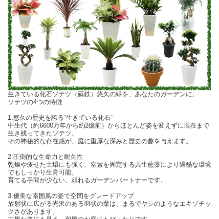
生きている化石ソテツ（蘇鉄）悠久の緑を、あなたのガーデンに。
ソテツの4つの特徴
1.悠久の歴史を誇る“生きている化石”
中生代（約6600万年から約2億前）からほとんど姿を変えずに現在まで
生き残ってきたソテツ。
その神秘的な存在感が、庭に重厚な深みと歴史の趣を与えます。
2.圧倒的な生命力と耐久性
乾燥や痩せた土壌にも強く、窒素を固定する共生藍藻により過酷な環境
でもしっかり生育可能。
育てる手間が少ない、頼れるガーデンパートナーです。
3.優美な南国風の姿で空間をグレードアップ
放射状に広がる光沢のある羽状の葉は、まるでヤシのようなエキゾチッ
クさがあります。