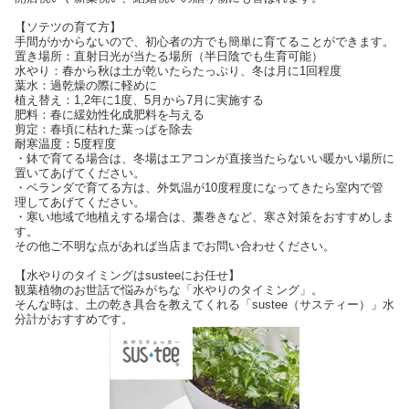
【ソテツの育て方】
手間がかからないので、初心者の方でも簡単に育てることができます。
置き場所：直射日光が当たる場所（半日陰でも生育可能）
水やり：春から秋は土が乾いたらたっぷり、冬は月に1回程度
葉水：過乾燥の際に軽めに
植え替え：1,2年に1度、5月から7月に実施する
肥料：春に緩効性化成肥料を与える
剪定：春頃に枯れた葉っぱを除去
耐寒温度：5度程度
・鉢で育てる場合は、冬場はエアコンが直接当たらないい暖かい場所に
置いてあげてください。
・ベランダで育てる方は、外気温が10度程度になってきたら室内で管
理してあげてください。
・寒い地域で地植えする場合は、藁巻きなど、寒さ対策をおすすめしま
す。
その他ご不明な点があれば当店までお問い合わせください。
【水やりのタイミングはsusteeにお任せ】
観葉植物のお世話で悩みがちな「水やりのタイミング」。
そんな時は、土の乾き具合を教えてくれる「sustee（サスティー）」水
分計がおすすめです。