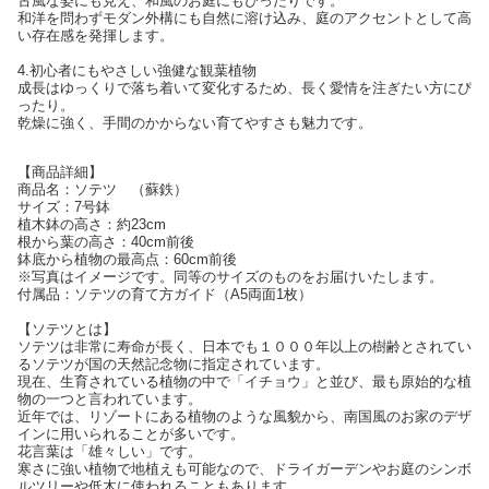
古風な姿にも見え、和風のお庭にもぴったりです。
和洋を問わずモダン外構にも自然に溶け込み、庭のアクセントとして高
い存在感を発揮します。
4.初心者にもやさしい強健な観葉植物
成長はゆっくりで落ち着いて変化するため、長く愛情を注ぎたい方にぴ
ったり。
乾燥に強く、手間のかからない育てやすさも魅力です。
【商品詳細】
商品名：ソテツ （蘇鉄）
サイズ：7号鉢
植木鉢の高さ：約23cm
根から葉の高さ：40cm前後
鉢底から植物の最高点：60cm前後
※写真はイメージです。同等のサイズのものをお届けいたします。
付属品：ソテツの育て方ガイド（A5両面1枚）
【ソテツとは】
ソテツは非常に寿命が長く、日本でも１０００年以上の樹齢とされてい
るソテツが国の天然記念物に指定されています。
現在、生育されている植物の中で「イチョウ」と並び、最も原始的な植
物の一つと言われています。
近年では、リゾートにある植物のような風貌から、南国風のお家のデザ
インに用いられることが多いです。
花言葉は「雄々しい」です。
寒さに強い植物で地植えも可能なので、ドライガーデンやお庭のシンボ
ルツリーや低木に使われることもあります。