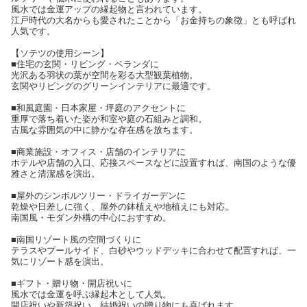
風水では金運アップの縁起物と言われています。
江戸時代の大名からも愛されたことから「お金持ちの象徴」とも呼ばれ
人気です。
【ソテツの使用シーン】
■住宅の玄関・リビング・ベランダに
光沢ある羽状の葉が空間を彩る大型観葉植物。
玄関やリビングのグリーンインテリアに最適です。
■和風庭園・日本家屋・坪庭のアクセントに
重厚で落ち着いた姿が和室や庭の石組みと調和。
古風な雰囲気の中に静かな存在感を放ちます。
■商業施設・オフィス・店舗のインテリアに
ホテルや店舗の入口、応接スペースなどに設置すれば、南国のような優
雅さと清潔感を演出。
■屋外のシンボルツリー・ドライガーデンに
乾燥や日差しに強く、屋外の鉢植えや地植えにも対応。
南国風・モダン外構の中心におすすめ。
■南国リゾート風の空間づくりに
テラスやプールサイド、白砂やウッドデッキに合わせて配置すれば、一
気にリゾート感を演出。
■ギフト・贈り物・開店祝いに
風水では金運を呼ぶ縁起木として人気。
開店祝いや新築祝い、結婚祝いの贈り物にも喜ばれます。