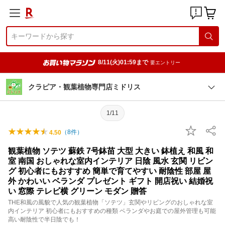
8/11(火)01:59まで
要エントリー
クラピア・観葉植物専門店ミドリス
1/11
（
8
件）
4.50
観葉植物 ソテツ 蘇鉄 7号鉢苗 大型 大きい 鉢植え 和風 和
室 南国 おしゃれな室内インテリア 日陰 風水 玄関 リビン
グ 初心者にもおすすめ 簡単で育てやすい 耐陰性 部屋 屋
外 かわいい ベランダ プレゼント ギフト 開店祝い 結婚祝
い 窓際 テレビ横 グリーン モダン 贈答
THE和風の風貌で人気の観葉植物「ソテツ」玄関やリビングのおしゃれな室
内インテリア 初心者にもおすすめの種類 ベランダやお庭での屋外管理も可能
高い耐陰性で半日陰でも！