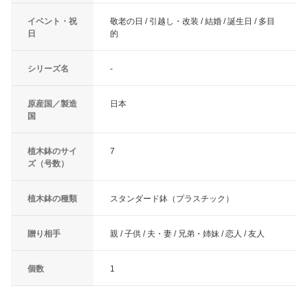
イベント・祝
敬老の日 / 引越し・改装 / 結婚 / 誕生日 / 多目
日
的
シリーズ名
-
原産国／製造
日本
国
植木鉢のサイ
7
ズ（号数）
植木鉢の種類
スタンダード鉢（プラスチック）
贈り相手
親 / 子供 / 夫・妻 / 兄弟・姉妹 / 恋人 / 友人
個数
1