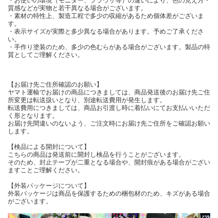
・お使いの環境（モニター、ブラウザ等）の違いにより、色の見え方・
質感などが実物と若干異なる場合がございます。
・素材の特性上、製造工程で多少の収縮があるため個体差がございま
す。
・表示サイズが実際と多少異なる場合があります。予めご了承くださ
い。
・手作り塗装のため、多少の色むらがある場合がございます。製品の特
質としてご理解ください。
【お届け先ご住所確認のお願い】
ヤマト運輸でお届けの商品につきましては、商品発送後のお届け先ご住
所変更は転送扱いとなり、別途転送費用が発生します。
転送費用につきましては、商品お引渡し時に着払いにてお支払いいただ
く形となります。
お届け先間違いのないよう、ご注文時にお届け先ご住所をご確認お願い
します。
【検品による開封について】
こちらの商品は発送前に開封し検品を行うことがございます。
そのため、封止テープが二重となる場合や、開封痕がある場合がござい
ますことご理解ください。
【外装パッケージについて】
外装パッケージは商品を保護するための梱包材のため、キズがある場合
がございます。