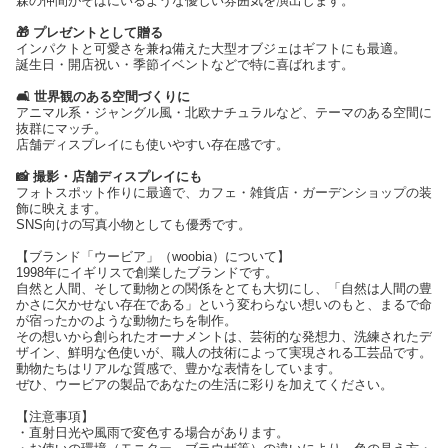
森の仲間がそばにいるような優しい雰囲気を演出します。
🎁 プレゼントとして贈る
インパクトと可愛さを兼ね備えた大型オブジェはギフトにも最適。
誕生日・開店祝い・季節イベントなどで特に喜ばれます。
🛋 世界観のある空間づくりに
アニマル系・ジャングル風・北欧ナチュラルなど、テーマのある空間に
抜群にマッチ。
店舗ディスプレイにも使いやすい存在感です。
📸 撮影・店舗ディスプレイにも
フォトスポット作りに最適で、カフェ・雑貨店・ガーデンショップの装
飾に映えます。
SNS向けの写真小物としても優秀です。
【ブランド「ウービア」（woobia）について】
1998年にイギリスで創業したブランドです。
自然と人間、そして動物との関係をとても大切にし、「自然は人間の豊
かさに欠かせない存在である」という変わらない想いのもと、まるで命
が宿ったかのような動物たちを制作。
その想いから創られたオーナメントは、芸術的な発想力、洗練されたデ
ザイン、鮮明な色使いが、職人の技術によって実現される工芸品です。
動物たちはリアルな質感で、豊かな表情をしています。
ぜひ、ウービアの製品であなたの生活に彩りを加えてください。
【注意事項】
・直射日光や風雨で変色する場合があります。