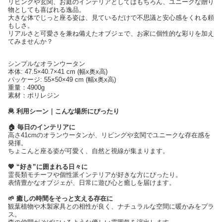
リビングや玄関、お庭のインテリアとしてはもちろん、ユニークな贈り
物としても喜ばれる逸品。
大きな体でじっと座る姿は、見ているだけで不思議と安心感をくれる頼
もしさ。
リアルさと可愛さを兼ね備えたオブジェで、お家に個性的な彩りを加え
てみませんか？
シンプルなオランウータン
本体: 47.5×40.7×41 cm (幅x奥x高)
パッケージ: 55×50×49 cm (幅x奥x高)
重量：4900g
素材：ポリレジン
🦧 利用シーン｜こんな場所にぴったり
🏠 毎日のインテリアに
高さ41cmのオランウータンが、リビングや玄関でユニークな存在感を
発揮。
ちょこんと座る姿が可愛く、自然と視線が集まります。
💖 “好き”に囲まれる日々に
霊長類モチーフや個性派インテリアが好きな方にぴったり。
表情豊かなオブジェが、日常に遊び心と癒しを届けます。
🌱 癒しの時間をそっと支える存在に
観葉植物や木製家具との相性が良く、ナチュラルな空間に暖かみをプラ
ス。