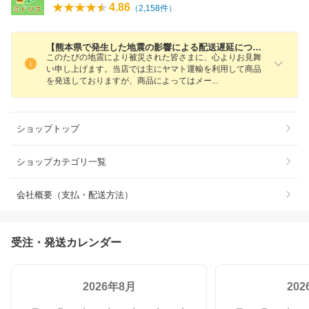
4.86
（
2,158
件）
【熊本県で発生した地震の影響による配送遅延について】
このたびの地震により被災された皆さまに、心よりお見舞
い申し上げます。当店では主にヤマト運輸を利用して商品
を発送しておりますが、商品によってはメ
ー
ショップトップ
ショップカテゴリ一覧
会社概要（支払・配送方法）
受注・発送カレンダー
2026年8月
20