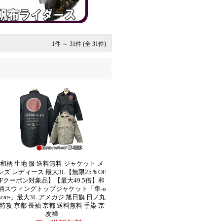
1件 ～ 31件 (全 31件)
和柄 生地 服 送料無料 ジャケット メ
ンズ レディース 最大3L【無限25％OF
Fクーポン対象品】【最大49.5倍】和
柄スウィングトップジャケット「隼-o
scar-」最大3L アメカジ 旭日旗 日ノ丸
特攻 京都 長袖 京都 送料無料 手染 京
友禅