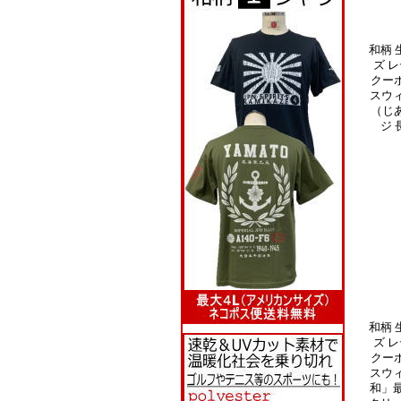
和柄 
ズ レ
クー
スウ
（じあ
ジ 
和柄 
ズ レ
クー
スウ
和」最