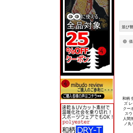
並び
価
和柄 
ズ レ
クー
スウ
人間魚
ノ丸 