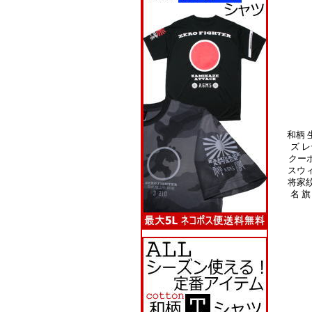
和柄 
ズ レ
クー
スウ
将家紋
名 旗