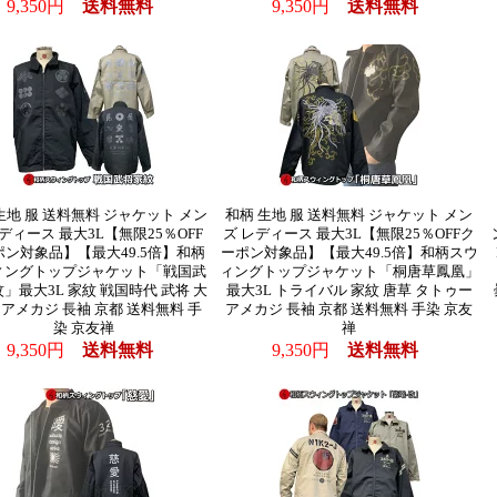
9,350円
送料無料
9,350円
送料無料
生地 服 送料無料 ジャケット メン
和柄 生地 服 送料無料 ジャケット メン
ディース 最大3L【無限25％OFF
ズ レディース 最大3L【無限25％OFFク
ポン対象品】【最大49.5倍】和柄
ーポン対象品】【最大49.5倍】和柄スウ
ィングトップジャケット「戦国武
ィングトップジャケット「桐唐草鳳凰」
」最大3L 家紋 戦国時代 武将 大
最大3L トライバル 家紋 唐草 タトゥー
 アメカジ 長袖 京都 送料無料 手
アメカジ 長袖 京都 送料無料 手染 京友
染 京友禅
禅
9,350円
送料無料
9,350円
送料無料