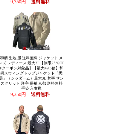
9,350円
送料無料
和柄 生地 服 送料無料 ジャケット メ
ンズ レディース 最大3L【無限25％OF
Fクーポン対象品】【最大49.5倍】和
柄スウィングトップジャケット「悉
曇」（シッダーム）最大3L 梵字 サン
スクリット 漢字 長袖 京都 送料無料
手染 京友禅
9,350円
送料無料