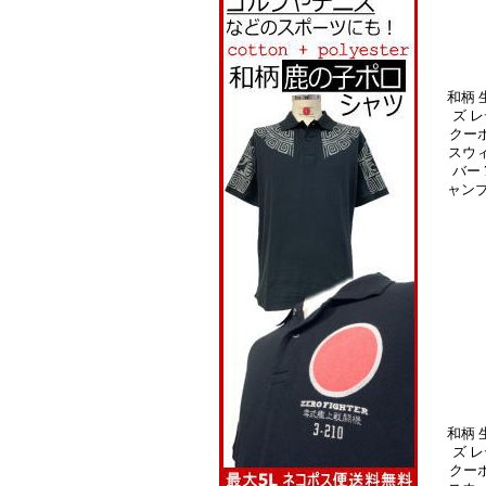
和柄 
ズ レ
クー
スウ
バー 
ャンブ
和柄 
ズ レ
クー