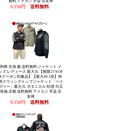
無料 アメカジ 手染 京友禅
9,350円
送料無料
和柄 生地 服 送料無料 ジャケット メ
ンズ レディース 最大3L【無限25％OF
Fクーポン対象品】【最大49.5倍】和
柄スウィングトップジャケット「ペイ
ズリー」最大3L ボタニカル 松毬 勾玉
長袖 京都 送料無料 アメカジ 手染 京
友禅
9,350円
送料無料