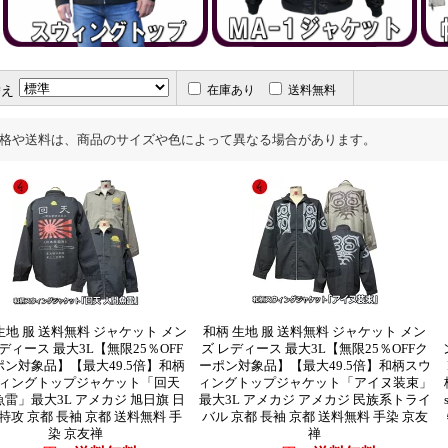
替え
在庫あり
送料無料
格や送料は、商品のサイズや色によって異なる場合があります。
生地 服 送料無料 ジャケット メン
和柄 生地 服 送料無料 ジャケット メン
ディース 最大3L【無限25％OFF
ズ レディース 最大3L【無限25％OFFク
ポン対象品】【最大49.5倍】和柄
ーポン対象品】【最大49.5倍】和柄スウ
ィングトップジャケット「回天
ィングトップジャケット「アイヌ装束」
雷」最大3L アメカジ 旭日旗 日
最大3L アメカジ アメカジ 民族系トライ
特攻 京都 長袖 京都 送料無料 手
バル 京都 長袖 京都 送料無料 手染 京友
染 京友禅
禅