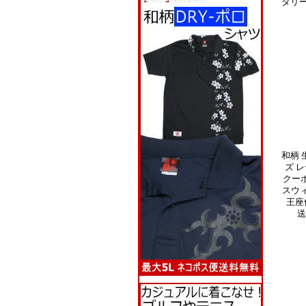
タリー
和柄 
ズ レ
クー
スウ
王座
送