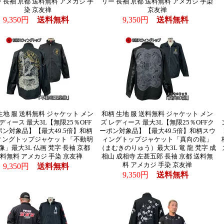
 長袖 京都 送料無料 アメカジ 手
リー 長袖 京都 送料無料 アメカジ 手染
染 京友禅
京友禅
9,350円
送料無料
9,350円
送料無料
生地 服 送料無料 ジャケット メン
和柄 生地 服 送料無料 ジャケット メン
ディース 最大3L【無限25％OFF
ズ レディース 最大3L【無限25％OFFク
ポン対象品】【最大49.5倍】和柄
ーポン対象品】【最大49.5倍】和柄スウ
ィングトップジャケット「不動明
ィングトップジャケット「真向の龍」
像」最大3L 仏画 梵字 長袖 京都
（まむきのりゅう）最大3L 竜 龍 梵字 成
料無料 アメカジ 手染 京友禅
相山 成相寺 左甚五郎 長袖 京都 送料無
料 アメカジ 手染 京友禅
9,350円
送料無料
9,350円
送料無料