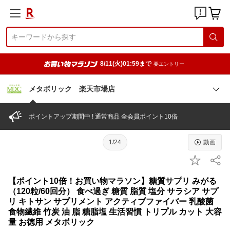
8/11(火)01:59まで
要エントリー
メタボリック 楽天市場店
ポイントアップ期間中 ! 通常商品 全会員ポイント10倍
1/24
動画
【ポイント10倍！お買い物マラソン】糖質サプリ みがる
（120粒/60回分） 食べ過ぎ 糖質 脂質 塩分 サラシア サプ
リ キトサン サプリメント アクティブファイバー 乳酸菌
食物繊維 竹炭 油 脂 糖脂塩 生活習慣 トリプル カット 大容
量 お徳用 メタボリック