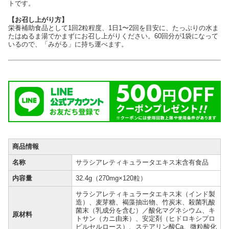
トです。
【お召し上がり方】
栄養補助食品として1回2粒程度、1日1〜2回を目安に、たっぷりの水ま
たはぬるま湯でかまずにお召し上がりください。60回分が1袋になって
いるので、「みがる」に持ち運べます。
商品情報
名称
サラシアレティキュラータエキス末含有食品
内容量
32.4g（270mg×120粒）
サラシアレティキュラータエキス末（インド製
造）、麦芽糖、褐藻抽出物、竹炭末、殺菌乳酸
菌末（乳成分を含む）／酸化マグネシウム、キ
原材料
トサン（カニ由来）、安定剤（ヒドロキシプロ
ピルセルロース）、ステアリン酸Ca、微粒酸化