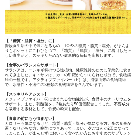
【「糖質・脂質・塩分」に】
普段食生活の中で気になるもの、TOP3の糖質・脂質・塩分。がまんよ
りもポケットにこれひとつで、「糖質」「脂質」「塩分」に着目した正
しい食生活と、スッキリためない健康的な毎日を応援します。
【食事のバランスをサポート】
サラシアは、ニシキギ科のつる性植物。健康維持のために伝統的に食さ
れてきました。キトサンは、カニの甲羅からつくられた成分で、食物繊
維の一種です。アクティブファイバー（R）は、海藻由来の食物繊維
で、水溶性・不溶性の2種類の食物繊維を含んでいます。
【スッキリをアシスト】
アクティブファイバー🄬に含まれる食物繊維が、食品中のナトリウムを
サポート。また、乳酸菌を、2粒あたり50億個配合しました。不要成分
を吸着する素材として、竹炭の粉末も配合。
【食事の前にもう悩まない】
カロリーも気になるけど、糖質・脂質・塩分が気になる方。夜の食事が
遅くなりがちな方。晩酌につきあってしまい、夕ごはんが2回になって
しまった方。がまんせずにおいしく食べたい方におすすめのサプリメン