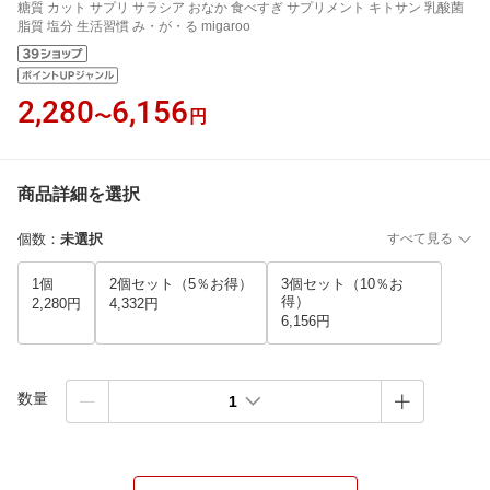
糖質 カット サプリ サラシア おなか 食べすぎ サプリメント キトサン 乳酸菌
脂質 塩分 生活習慣 み・が・る migaroo
2,280
6,156
〜
円
商品詳細を選択
個数
：
未選択
すべて見る
1個
2個セット（5％お得）
3個セット（10％お
得）
2,280円
4,332円
6,156円
数量
1