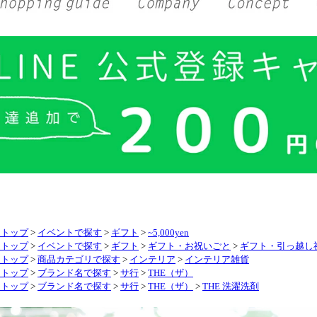
リトップ
>
イベントで探す
>
ギフト
>
~5,000yen
リトップ
>
イベントで探す
>
ギフト
>
ギフト・お祝いごと
>
ギフト・引っ越し
リトップ
>
商品カテゴリで探す
>
インテリア
>
インテリア雑貨
リトップ
>
ブランド名で探す
>
サ行
>
THE（ザ）
リトップ
>
ブランド名で探す
>
サ行
>
THE（ザ）
>
THE 洗濯洗剤