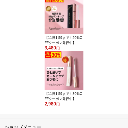
【11日1:59まで！20%O
FFクーポン発行中】 ま
3,480
つげ美容液 【エターナル
円
アイラッシュ】 楽天上半
期ランキング受賞 全額返
金保証付 まつ毛美容液
まつげびようえき まつ毛
睫毛 美容液 マツエク マ
スカラ ヒト幹細胞培養液
エクソソーム 大容量
【11日1:59まで！30%O
FFクーポン発行中】 ま
2,980
つ毛コーティング剤 【エ
円
ターナルラッシュコーテ
ィング】 まつ毛パーマ
セルフ まつげ まつ毛 コ
ーティング剤 コーティン
ショップメニュー