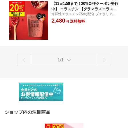
【11日1:59まで！20%OFFクーポン発行
中】 エラスチン 【グラマラスエラスチ
海洋性エラスチン75mg配合 プエラリア不
ン】 産後 育乳 産後ケア プラセンタ サ
使用 鉄分 葉酸配合サプリ
2,480
プリ コラーゲン ワイルドヤム チェスト
送料無料
円
ツリー ザクロ ポリフェノール ポリアミ
ン 鉄含有酵母 フェヌグリーク ハリ 国
内生産
1/1
ショップ内の注目商品