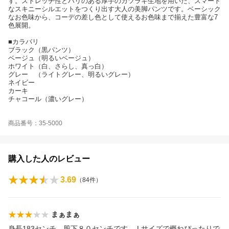
す。ストレッチ性とハリのある厚手のカツラギ生地を用いた、スマート
なスキニーシルエットをつくり出す大人の美脚パンツです。ベーシック
なお色味から、コーデの差し色として使えるお色味まで揃えた豊富な7
色展開。
■カラバリ
ブラック（黒パンツ）
ベージュ（明るいベージュ）
ホワイト（白、さらし、真っ白）
グレー （ライトグレー、明るいグレー）
ネイビー
カーキ
チャコール（濃いグレー）
商品番号：35-5000
購入した人のレビュー
3.69
（
84
件）
まぁまぁ
身長183センチ、股下８０センチです。 Lサイズで概ねぴったりで