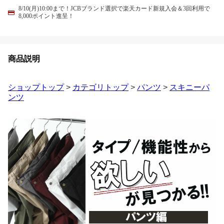
8/10(月)10:00まで！JCBブランド選択で楽天カード新規入会＆3回利用で
8,000ポイント進呈！
商品説明
ショップトップ
>
カテゴリトップ
>
パンツ
>
スキニーパ
ンツ