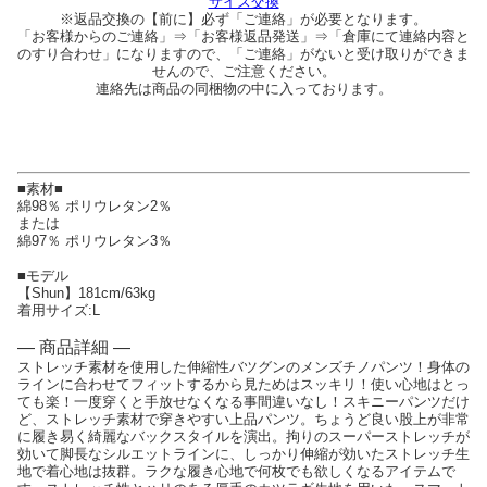
サイズ交換
※返品交換の【前に】必ず「ご連絡」が必要となります。
「お客様からのご連絡」⇒「お客様返品発送」⇒「倉庫にて連絡内容と
のすり合わせ」になりますので、「ご連絡」がないと受け取りができま
せんので、ご注意ください。
連絡先は商品の同梱物の中に入っております。
■素材■
綿98％ ポリウレタン2％
または
綿97％ ポリウレタン3％
■モデル
【Shun】181cm/63kg
着用サイズ:L
— 商品詳細 —
ストレッチ素材を使用した伸縮性バツグンのメンズチノパンツ！身体の
ラインに合わせてフィットするから見ためはスッキリ！使い心地はとっ
ても楽！一度穿くと手放せなくなる事間違いなし！スキニーパンツだけ
ど、ストレッチ素材で穿きやすい上品パンツ。ちょうど良い股上が非常
に履き易く綺麗なバックスタイルを演出。拘りのスーパーストレッチが
効いて脚長なシルエットラインに、しっかり伸縮が効いたストレッチ生
地で着心地は抜群。ラクな履き心地で何枚でも欲しくなるアイテムで