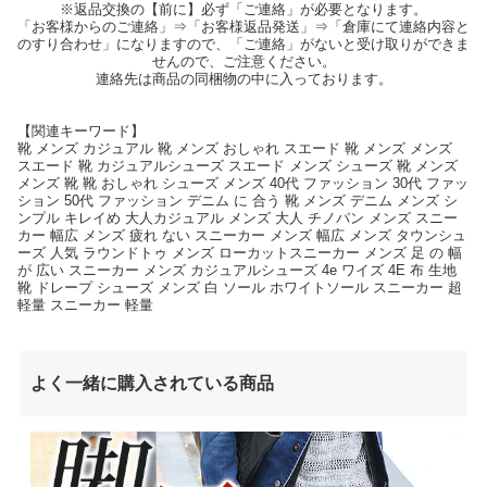
※返品交換の【前に】必ず「ご連絡」が必要となります。
「お客様からのご連絡」⇒「お客様返品発送」⇒「倉庫にて連絡内容と
のすり合わせ」になりますので、「ご連絡」がないと受け取りができま
せんので、ご注意ください。
連絡先は商品の同梱物の中に入っております。
【関連キーワード】
靴 メンズ カジュアル 靴 メンズ おしゃれ スエード 靴 メンズ メンズ
スエード 靴 カジュアルシューズ スエード メンズ シューズ 靴 メンズ
メンズ 靴 靴 おしゃれ シューズ メンズ 40代 ファッション 30代 ファッ
ション 50代 ファッション デニム に 合う 靴 メンズ デニム メンズ シ
ンプル キレイめ 大人カジュアル メンズ 大人 チノパン メンズ スニー
カー 幅広 メンズ 疲れ ない スニーカー メンズ 幅広 メンズ タウンシュ
ーズ 人気 ラウンドトゥ メンズ ローカットスニーカー メンズ 足 の 幅
が 広い スニーカー メンズ カジュアルシューズ 4e ワイズ 4E 布 生地
靴 ドレープ シューズ メンズ 白 ソール ホワイトソール スニーカー 超
軽量 スニーカー 軽量
よく一緒に購入されている商品