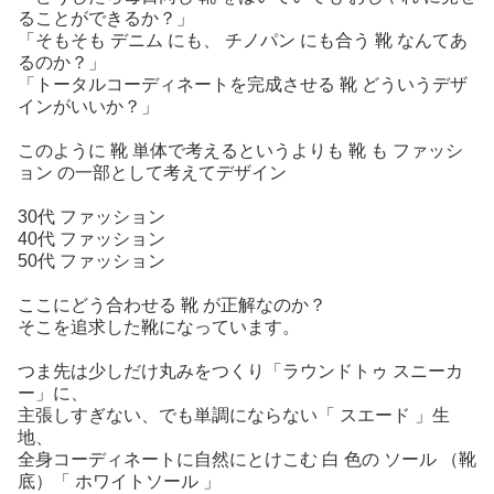
ることができるか？」
「そもそも デニム にも、 チノパン にも合う 靴 なんてあ
るのか？」
「トータルコーディネートを完成させる 靴 どういうデザ
インがいいか？」
このように 靴 単体で考えるというよりも 靴 も ファッシ
ョン の一部として考えてデザイン
30代 ファッション
40代 ファッション
50代 ファッション
ここにどう合わせる 靴 が正解なのか？
そこを追求した靴になっています。
つま先は少しだけ丸みをつくり「ラウンドトゥ スニーカ
ー」に、
主張しすぎない、でも単調にならない「 スエード 」生
地、
全身コーディネートに自然にとけこむ 白 色の ソール （靴
底）「 ホワイトソール 」