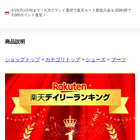
8/10(月)10:00まで！JCBブランド選択で楽天カード新規入会＆3回利用で
8,000ポイント進呈！
商品説明
ショップトップ
>
カテゴリトップ
>
シューズ
>
ブーツ