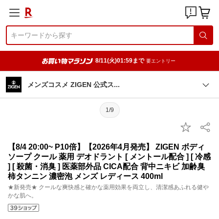
8/11(火)01:59まで
要エントリー
メンズコスメ ZIGEN 公式
ス
1/9
【8/4 20:00~ P10倍】【2026年4月発売】 ZIGEN ボディ
ソープ クール 薬用 デオドラント [ メントール配合 ] [ 冷感
] [ 殺菌・消臭 ] 医薬部外品 CICA配合 背中ニキビ 加齢臭
柿タンニン 濃密泡 メンズ レディース 400ml
★新発売★ クールな爽快感と確かな薬用効果を両立し、清潔感あふれる健や
かな肌へ。