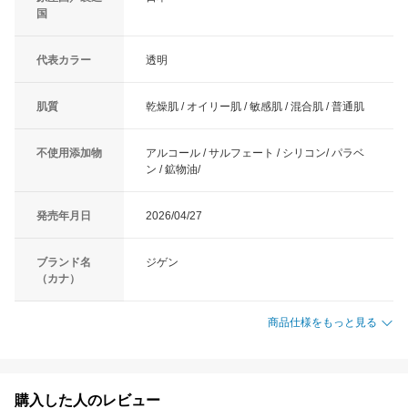
国
代表カラー
透明
肌質
乾燥肌 / オイリー肌 / 敏感肌 / 混合肌 / 普通肌
不使用添加物
アルコール / サルフェート / シリコン/ パラベ
ン / 鉱物油/
発売年月日
2026/04/27
ブランド名
ジゲン
（カナ）
商品仕様をもっと見る
購入した人のレビュー