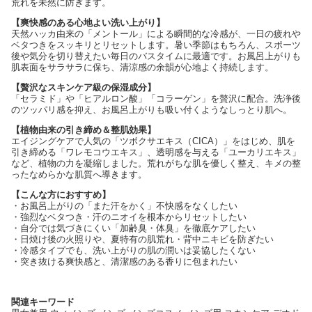
荒れを未然に防ぎます。
【爽快感のある心地よい洗い上がり】
天然ハッカ由来の「メントール」による瞬間的な冷感が、一日の疲れや
ベタつきをスッキリとリセットします。暑い季節はもちろん、スポーツ
後や気分を切り替えたい毎日のバスタイムに最適です。お風呂上がりも
肌表面をサラサラに保ち、清涼感の余韻が心地よく持続します。
【贅沢なスキンケア級の保湿成分】
「セラミド」や「ヒアルロン酸」「コラーゲン」を贅沢に配合。洗浄後
のツッパリ感を抑え、お風呂上がりも吸い付くようなしっとり肌へ。
【植物由来の引き締め＆整肌効果】
エイジングケアで人気の「ツボクサエキス（CICA）」をはじめ、肌を
引き締める「ワレモコウエキス」、透明感を与える「ユーカリエキス」
など、植物の力を凝縮しました。荒れがちな肌を優しく整え、キメの整
ったなめらかな肌質へ導きます。
【こんな方におすすめ】
・お風呂上がりの「また汗をかく」不快感をなくしたい
・強烈なベタつき・汗のニオイを根本からリセットしたい
・自分では気づきにくい「加齢臭・体臭」を徹底ケアしたい
・日焼け後の火照りや、夏特有の肌荒れ・背中ニキビを防ぎたい
・冷感タイプでも、洗い上がりの肌の潤いは妥協したくない
・突き抜ける爽快感と、清潔感のある香りに包まれたい
関連キーワード