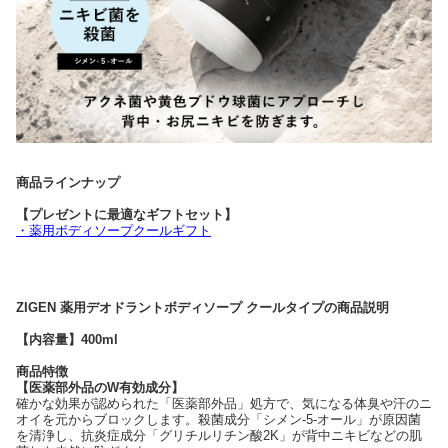
商品ラインナップ
【プレゼントに最適なギフトセット】
・薬用ボディソープクールギフト
ZIGEN 薬用デオドラントボディソープ クールタイプの商品説明
【内容量】400ml
商品特徴
【医薬部外品のW有効成分】
確かな効果が認められた「医薬部外品」処方で、気になる体臭や汗のニ
オイを元からブロックします。殺菌成分「シメン-5-オール」が原因菌
を清浄し、抗炎症成分「グリチルリチン酸2K」が背中ニキビなどの肌