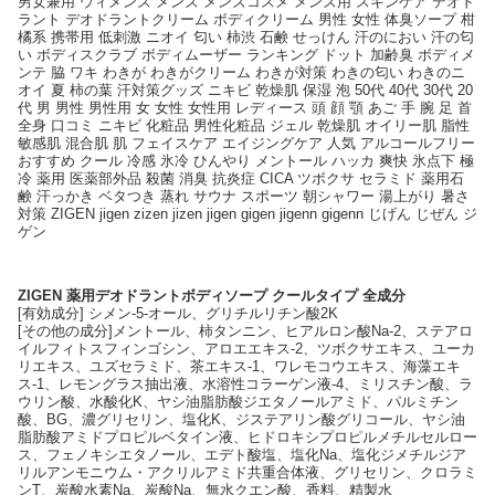
男女兼用 ウィメンズ メンズ メンズコスメ メンズ用 スキンケア デオド
ラント デオドラントクリーム ボディクリーム 男性 女性 体臭ソープ 柑
橘系 携帯用 低刺激 ニオイ 匂い 柿渋 石鹸 せっけん 汗のにおい 汗の匂
い ボディスクラブ ボディムーザー ランキング ドット 加齢臭 ボディメ
ンテ 脇 ワキ わきが わきがクリーム わきが対策 わきの匂い わきのニ
オイ 夏 柿の葉 汗対策グッズ ニキビ 乾燥肌 保湿 泡 50代 40代 30代 20
代 男 男性 男性用 女 女性 女性用 レディース 頭 顔 顎 あご 手 腕 足 首
全身 口コミ ニキビ 化粧品 男性化粧品 ジェル 乾燥肌 オイリー肌 脂性
敏感肌 混合肌 肌 フェイスケア エイジングケア 人気 アルコールフリー
おすすめ クール 冷感 氷冷 ひんやり メントール ハッカ 爽快 氷点下 極
冷 薬用 医薬部外品 殺菌 消臭 抗炎症 CICA ツボクサ セラミド 薬用石
鹸 汗っかき ベタつき 蒸れ サウナ スポーツ 朝シャワー 湯上がり 暑さ
対策 ZIGEN jigen zizen jizen jigen gigen jigenn gigenn じげん じぜん ジ
ゲン
ZIGEN 薬用デオドラントボディソープ クールタイプ 全成分
[有効成分] シメン-5-オール、グリチルリチン酸2K
[その他の成分]メントール、柿タンニン、ヒアルロン酸Na-2、ステアロ
イルフィトスフィンゴシン、アロエエキス-2、ツボクサエキス、ユーカ
リエキス、ユズセラミド、茶エキス-1、ワレモコウエキス、海藻エキ
ス-1、レモングラス抽出液、水溶性コラーゲン液-4、ミリスチン酸、ラ
ウリン酸、水酸化K、ヤシ油脂肪酸ジエタノールアミド、パルミチン
酸、BG、濃グリセリン、塩化K、ジステアリン酸グリコール、ヤシ油
脂肪酸アミドプロピルベタイン液、ヒドロキシプロピルメチルセルロー
ス、フェノキシエタノール、エデト酸塩、塩化Na、塩化ジメチルジア
リルアンモニウム・アクリルアミド共重合体液、グリセリン、クロラミ
ンT、炭酸水素Na、炭酸Na、無水クエン酸、香料、精製水