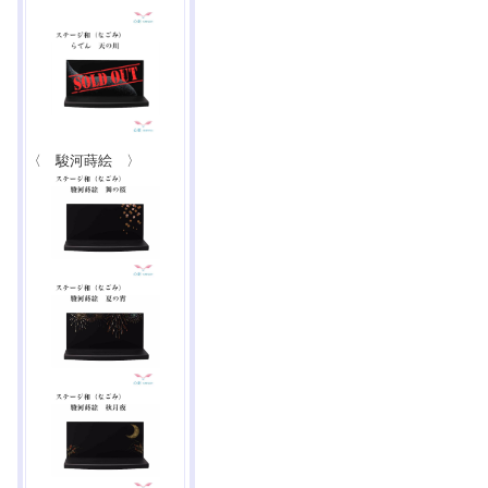
〈 駿河蒔絵 〉