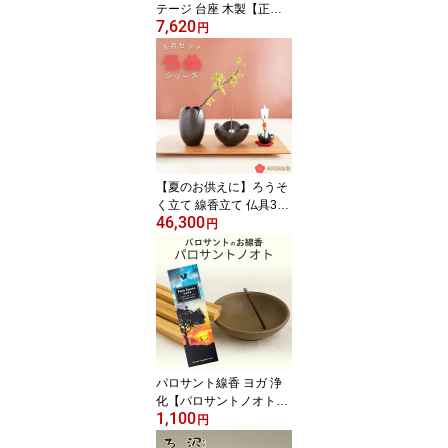
テージ 台座 木製【正規
7,620
品】手元供養ステージ
円
【もくだい Sサイズ くる
み/サーモアッシュ】供養
台 手元供養台 ステージ
骨壺檀 木製 仏具 コンパ
クト 骨壷 台座 飾り台 墓
じまい
【夏のお供えに】ろうそ
く立て 線香立て 仏具3点
46,300
セット 国産『うめ型 ろ
円
うそく立て 香炉 花立 う
め三具足セット』ローソ
ク立て 香呂 花 仏具 真鍮
製 国産仏具 ミニ仏具 高
岡銅器 納骨堂
パロサント線香 ヨガ 浄
化【パロサントノオト
1,100
レギュラー寸】整える 送
円
料無料 香木 香 線香 線香