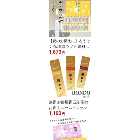
立 お香 煙の少ない線香
線香白檀 ミニサイズ 仏
壇 手元供養 部屋香 ヨガ
リラックス 浄化 幸福を
呼ぶ 聖なる木 YOGA yog
a
【夏のお供えに】ろうそ
く 仏壇 ロウソク 送料無
1,670
料ありがとうろうそく 贈
円
答品 生前の感謝をこめて
大人気【沢山の有りが灯
ろうそく】丸叶むらた 香
線香 線香立 煙の少ない
線香 線香白檀 ミニサイ
ズ 手元供養 小さい蝋燭
線香 お部屋香 玉初堂の
お香【 ルームインセンス
1,100
プレシャス ロンド 】老
円
舗 玉初堂 日本製線香 送
料無料 〈ミニろうそくサ
ンプルプレゼント〉線香
ルームインセンス 部屋香