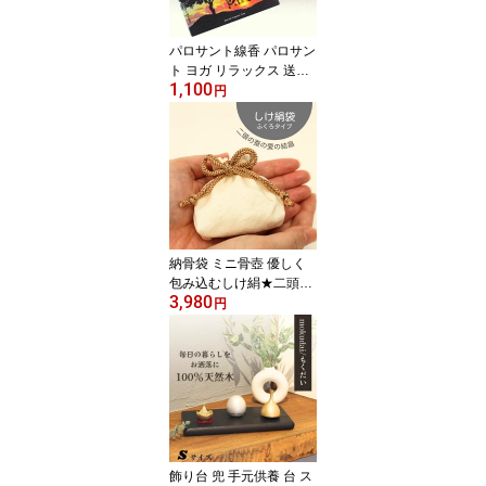
パロサント線香 パロサン
ト ヨガ リラックス 送料
1,100
無料【パロサントノオト
円
ハーフ寸】初心者 浄化
日本製 ギフト 香木 香 線
香立 お香 煙の少ない線
香 ミニサイズ 部屋香 ヨ
ガ リラックス 幸福を呼
ぶ 聖なる木 YOGA yoga
納骨袋 ミニ骨壺 優しく
包み込むしけ絹★二頭の
3,980
蚕の愛の結晶 大切なご遺
円
骨 しけ絹袋★城端絹
【納骨しけ絹袋】納骨袋
納骨 骨袋 しけ絹 骨壷 ミ
ニ骨壷 納骨袋 分骨 手元
供養 ミニ仏具セット 骨
壺ミニ
飾り台 兜 手元供養 台 ス