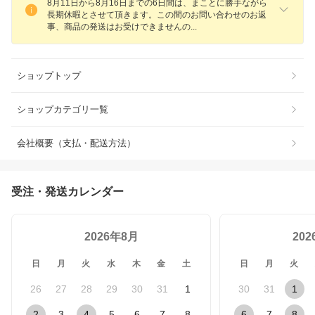
8月11日から8月16日までの6日間は、まことに勝手ながら
長期休暇とさせて頂きます。この間のお問い合わせのお返
事、商品の発送はお受けできません
の
ショップトップ
ショップカテゴリ一覧
会社概要（支払・配送方法）
受注・発送カレンダー
2026年8月
20
日
月
火
水
木
金
土
日
月
火
26
27
28
29
30
31
1
30
31
1
2
3
4
5
6
7
8
6
7
8