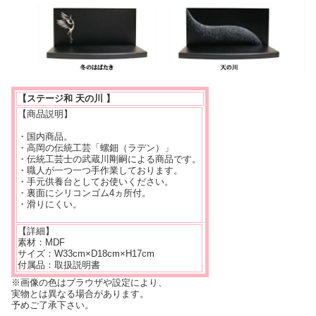
【ステージ和 天の川 】
【商品説明】
・国内商品。
・高岡の伝統工芸「螺鈿（ラデン）」
・伝統工芸士の武蔵川剛嗣による商品です。
・職人が一つ一つ手作業しております。
・手元供養台としてお使いください。
・裏面にシリコンゴム4ヵ所付。
・滑りにくい。
【詳細】
素材：MDF
サイズ：W33cm×D18cm×H17cm
付属品：取扱説明書
※画像の色はブラウザや設定により、
実物とは異なる場合があります。
予めご了承下さい。