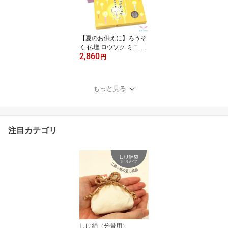
線香白檀 ミニサイズ 仏
壇 手元供養 部屋香
【夏のお供えに】ろうそ
く 仏壇 ロウソク ミニ 煙
2,860
少ない 故人への感謝を込
円
めて 贈答品 生前の感謝
をこめて【沢山の有りが
灯 お線香＆ろうそくAセ
もっと見る
ット】老舗 丸叶むらた
香 線香ミニサイズ 仏壇
手元供養 部屋香 小さい
蝋燭
注目カテゴリ
しけ絹（分骨用）