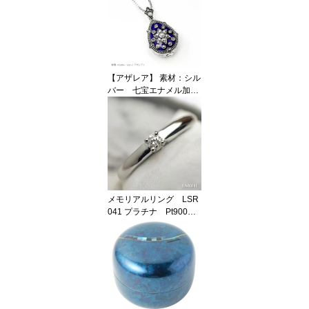
【アザレア】 素材：シル
バー 七宝エナメル加
工 遺骨ペンダント Vi
ctorian's Gate メモリア
ルジュエリー
メモリアルリング LSR
041 プラチナ Pt900製
セミオーダージュエリー
完全防水 遺骨リング