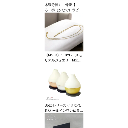
木製分骨ミニ骨壷【ここ
ろ・奏（かなで）ラピス
ブルー】モダンな現代蒔
絵と螺鈿を施したご自宅
用の美しいメモリアルボ
トル
《MS13》K18YG メモ
リアルジュエリーMS13
18Kイエローゴール
ド 完全防水 セミオー
ダー遺骨ペンダント
Sottoシリーズ 小さな仏
具/オールインワン仏具：
三具足と花器がひとつに
なったポタリン 3カラー
から選べます