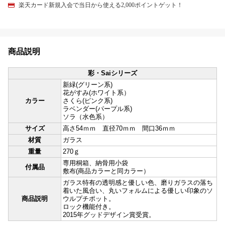
楽天カード新規入会で当日から使える2,000ポイントゲット！
商品説明
彩・Saiシリーズ
新緑(グリーン系)
花がすみ(ホワイト系）
カラー
さくら(ピンク系)
ラベンダー(パープル系)
ソラ（水色系）
サイズ
高さ54ｍｍ 直径70ｍｍ 間口36ｍｍ
材質
ガラス
重量
270ｇ
専用桐箱、納骨用小袋
付属品
敷布(商品カラーと同カラー）
ガラス特有の透明感と優しい色、磨りガラスの落ち
着いた風合い、丸いフォルムによる優しい印象のソ
商品説明
ウルプチポット。
ロック機能付き。
2015年グッドデザイン賞受賞。