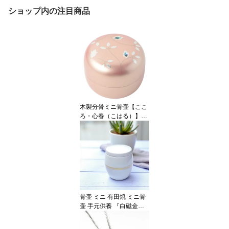
ショップ内の注目商品
木製分骨ミニ骨壷【ここ
ろ・心春（こはる）】モ
ダンな現代蒔絵と螺鈿を
施したご自宅用の美しい
メモリアルボトル
骨壷 ミニ 有田焼 ミニ骨
壷 手元供養 『白磁金
彩』納骨袋付 名入れシー
ル付