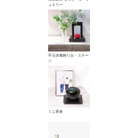
ュエリー
手元供養飾り台・ステー
ジ
ミニ骨壷