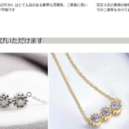
（計0.3ct）はとても品がある豪華な雰囲気。ご家族に想い
宝石３石の裏側が納
が可能です
でのご遺骨を分けて