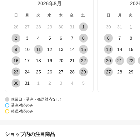
2026年8月
20
日
月
火
水
木
金
土
日
月
火
26
27
28
29
30
31
1
30
31
1
2
3
4
5
6
7
8
6
7
8
9
10
11
12
13
14
15
13
14
15
16
17
18
19
20
21
22
20
21
22
23
24
25
26
27
28
29
27
28
29
30
31
1
2
3
4
5
休業日（受注・発送対応なし）
受注対応のみ
発送対応のみ
ショップ内の注目商品