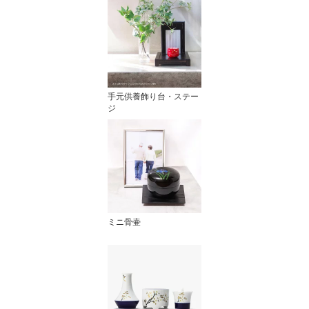
手元供養飾り台・ステー
ジ
ミニ骨壷