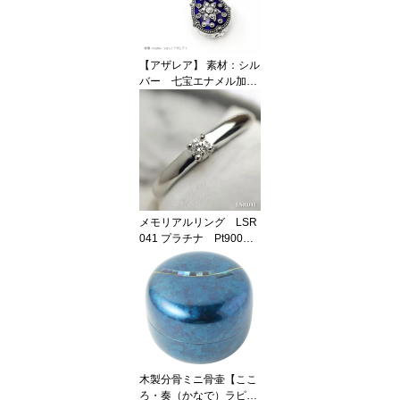
【アザレア】 素材：シル
バー 七宝エナメル加
工 遺骨ペンダント Vi
ctorian's Gate メモリア
ルジュエリー
メモリアルリング LSR
041 プラチナ Pt900製
セミオーダージュエリー
完全防水 遺骨リング
木製分骨ミニ骨壷【ここ
ろ・奏（かなで）ラピス