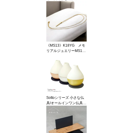
ブルー】モダンな現代蒔
絵と螺鈿を施したご自宅
用の美しいメモリアルボ
トル
《MS13》K18YG メモ
リアルジュエリーMS13
18Kイエローゴール
ド 完全防水 セミオー
ダー遺骨ペンダント
Sottoシリーズ 小さな仏
具/オールインワン仏具：
三具足と花器がひとつに
なったポタリン 3カラー
から選べます