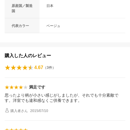
原産国／製造
日本
国
代表カラー
ベージュ
購入した人のレビュー
4.67
（
3
件）
満足です
思ったより柄が小さい感じがしましたが、それでも十分素敵で
す。洋室でも違和感なくご供養できます。
購入者
さん
2015/07/10