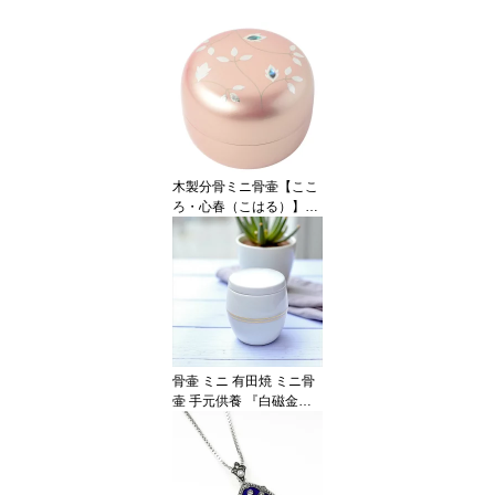
木製分骨ミニ骨壷【ここ
ろ・心春（こはる）】モ
ダンな現代蒔絵と螺鈿を
施したご自宅用の美しい
メモリアルボトル
骨壷 ミニ 有田焼 ミニ骨
壷 手元供養 『白磁金
彩』納骨袋付 名入れシー
ル付