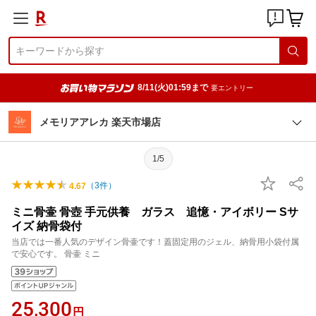
8/11(火)01:59まで
要エントリー
メモリアアレカ 楽天市場店
1/5
（
3
件）
4.67
ミニ骨壷 骨壺 手元供養 ガラス 追憶・アイボリー Sサ
イズ 納骨袋付
当店では一番人気のデザイン骨壷です！蓋固定用のジェル、納骨用小袋付属
で安心です。 骨壷 ミニ
25,300
円