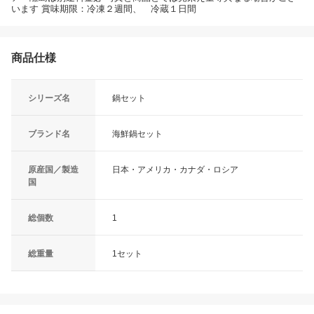
います 賞味期限：冷凍２週間、 冷蔵１日間
商品仕様
シリーズ名
鍋セット
ブランド名
海鮮鍋セット
原産国／製造
日本・アメリカ・カナダ・ロシア
国
総個数
1
総重量
1セット