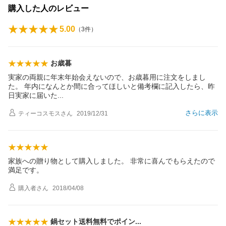
購入した人のレビュー
5.00
（
3
件）
お歳暮
実家の両親に年末年始会えないので、お歳暮用に注文をしまし
た。 年内になんとか間に合ってほしいと備考欄に記入したら、昨
日実家に届い
た
さらに表示
ティーコスモス
さん
2019/12/31
家族への贈り物として購入しました。 非常に喜んでもらえたので
満足です。
購入者
さん
2018/04/08
鍋セット送料無料でポイ
ン