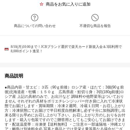
商品をお気に入りに追加
商品についての問い合わせ
不適切な商品を報告
8/10(月)10:00まで！JCBブランド選択で楽天カード新規入会＆3回利用で
8,000ポイント進呈！
商品説明
●商品内容・甘エビ：３匹（90ｇ前後）ロシア産・ほたて：3個(90ｇ前
後)北海道産・牡蠣：１５０ｇ 広島県産・鮭切り身：3切(180g前後)ロ
シア産 上記の具材のみで、お出汁など 調味料や他野菜等はついており
ません それぞれの具材をポリエチレンジッパー付き袋に入れて冷凍状
態でお届けします・賞味期限：冷凍２週間、冷蔵１日間・お召し上がり
方：冷凍状態にてお届けで半日程度自然解凍し必ず十分に加熱調理し出
来る限りお早めにお召し上がり下さい。お召し上がり方のしおりをお付
します・箱入り包装ですのでご贈答用としてもご安心してお届けできま
す・配送温度帯：冷凍便【送料無料】・ご注意※一部遠隔地・沖縄エリ
ア・離島は別途料金必 写真と商品とでは見栄え量等異なる場合がござ