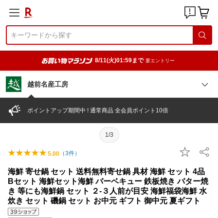
8/11(火)01:59まで
要エントリー
越前名産工房
ポイントアップ期間中 ! 通常商品 全会員ポイント10倍
1/3
（
3
件）
5.00
海鮮 寄せ鍋 セット 送料無料寄せ鍋 具材 海鮮 セット 4品
Bセット 海鮮セット海鮮 バーベキュー 鉄板焼き バター焼
き 等にも海鮮鍋 セット ２-３人前が目安 海鮮福袋海鮮 水
炊き セット 磯鍋 セット お中元 ギフト 御中元 夏ギフト