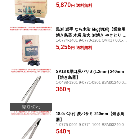
26918-001【焼き鳥器 木炭 炭火 炭焼き や
5,870
送料無料
円
きとり 串焼き コンロ 焼き鳥焼き器】
黒炭 岩手 なら木炭 6kg(切炭)【業務用
焼き鳥器 木炭 炭火 炭焼き やきとり 串
1-0774-1401 9-0770-1201 QMK17 001-00
焼き コンロ 焼き物器 焼台】
26919-001【業務用 焼き鳥器 木炭 炭火 炭
5,256
送料無料
円
焼き やきとり 串焼き コンロ 焼き物器 焼
台】
SA18-0厚口炭バサミ(1.2mm) 240mm
【焼き鳥器】
1-0498-1301 9-0771-0801 BSM01240 001
-0026861-001【焼き鳥器】
360
円
18-0バネ付 炭バサミ 240mm【焼き鳥
器】
1-0775-0901 9-0771-1001 BSM03240 001
-0026867-001【焼き鳥器】
540
円