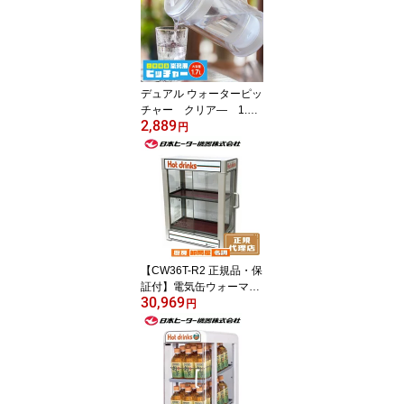
機能あり
デュアル ウォーターピッ
チャー クリア— 1.7L
2,889
麦茶ポット 冷水ポット
円
業務用 家庭用 人気 便利
グッズ 弁慶風 結露しな
い テーブルポット 食卓
飲食店
【CW36T-R2 正規品・保
証付】電気缶ウォーマー
30,969
CW36T-R2 業務用 缶ウ
円
ォーマー 保温器 ドリン
クウォーマー 小型卓上