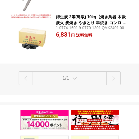
錦生炭 2等(鳥取) 10kg【焼き鳥器 木炭
炭火 炭焼き やきとり 串焼き コンロ 焼
1-0774-1501 9-0770-1301 QMK2401 001-
き鳥焼き器】
0026920-001【焼き鳥器 木炭 炭火 炭焼き
6,831
送料無料
円
やきとり 串焼き コンロ 焼き鳥焼き器】
1/1