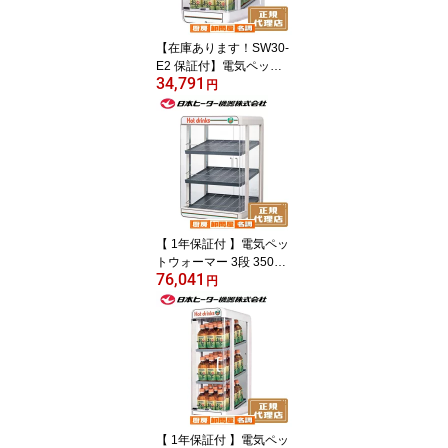
【在庫あります！SW30-
E2 保証付】電気ペット
34,791
ウォーマー 2段 350ml／
円
30本収納 SW30-E2 缶ウ
ォーマー ホットドリンク
保温ショーケース 業務用
コンビニ什器
【 1年保証付 】電気ペッ
トウォーマー 3段 350ml
76,041
／90本収納 PW90FOP-S
円
3
【 1年保証付 】電気ペッ