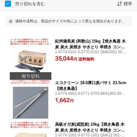
売り切れを含む
標準
価格や送料は、商品のサイズや色によって異なる場合があります。
紀州備長炭 (和歌山) 15kg【焼き鳥器 木
炭 炭火 炭焼き やきとり 串焼き コンロ
1-0774-0101 9-0770-0101 QMK2001 001-
焼き鳥焼き器 焼き物器 焼台 串焼器 焼
0026905-001【焼き鳥器 木炭 炭火 炭焼き
35,044
き鳥コンロ 関連品 販売 業務用】
送料無料
円
やきとり 串焼き コンロ 焼き鳥焼き器 焼き
物器 焼台 串焼器 焼き鳥コンロ 関連品 販売
業務用】
エコクリーン 18-0厚口炭バサミ 23.5cm
【焼き鳥器】
1-0775-0802 9-0771-0702 BEK1802 001-0
026858-001【焼き鳥器】
1,662
円
高級オガ炭(成型炭) 10kg【焼き鳥器 木
炭 炭火 炭焼き やきとり 串焼き コンロ
1-0774-1001 9-0770-1001 QMK11 001-00
焼き鳥焼き器】