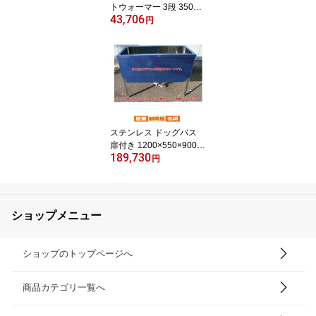
トウォーマー 3段 350ml
43,706
／45本収納 PW45-E3【0
円
20-0199688-001】 缶ウ
ォーマー ホットドリンク
保温ショーケース 業務用
コンビニ什器
ステンレス ドッグバス
扉付き 1200×550×900
189,730
シンク深400 BG無 SUS4
円
30 【 メーカー直送/後払
い決済不可 】
ショップメニュー
ショップのトップページへ
商品カテゴリ一覧へ