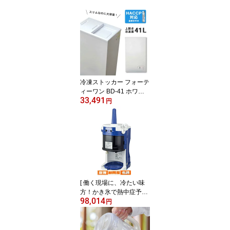
冷凍ストッカー フォーテ
ィーワン BD-41 ホワイ
33,491
ト 冷凍庫 業務用 小型 ス
円
トッカー 大容量
[ 働く現場に、冷たい味
方！かき氷で熱中症予防]
98,014
業務用かき氷器 業務用か
円
き氷機 初雪 ブロックア
イススライサー HB320A
HB-320A リフトアップ