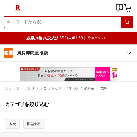
8/11(火)01:59まで
要エントリー
厨房卸問屋 名調
ショップトップ
カテゴリトップ
消耗品
消耗品
燃料
カテゴリを絞り込む
木炭
固型燃料