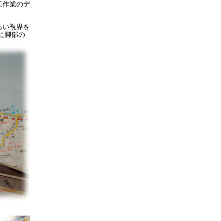
工作業のデ
るい視界を
うに脚部の