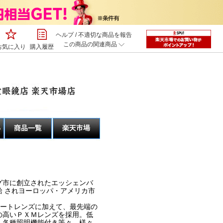
ヘルプ
/
不適切な商品を報告
この商品の関連商品
お気に入り
購入履歴
グ市に創立されたエッシェンバ
給 されヨーロッパ・アメリカ市
マートレンズに加えて、最先端の
の高いＰＸＭレンズを採用。低
、各種照明機能付き等々、様々