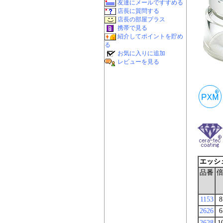
エッシ
品番
1153
8
2626
6
2628
1