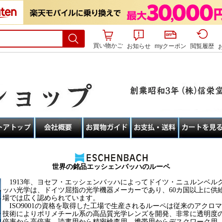
買い物かご
お知らせ
myクーポン
閲覧履歴
世界の銘品エッシェンバッハのルーペ
1913年、ヨセフ・エッシェンバッハによってドイツ・ニュルンベル
ッハ光学は、ドイツ屈指の光学機器メーカーであり、60カ国以上に供
場では広く認められています。
ISO9001の資格を取得した工場で生産されるルーペは従来のアクロ
技術によりポリメチール系の高品質光学レンズを開発、非常に透明度
倍率から高倍率、読書用から精密検査用、携帯用からデスクワーク用