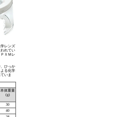
光学レンズ
使われてい
、ＰＸＭレ
で、ひっか
による化学
れていま
本体重量
(g)
30
40
28