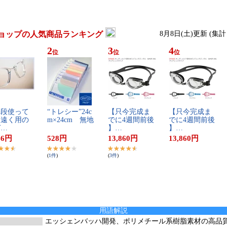
ョップの人気商品ランキング
8月8日(土)更新 (集
2
3
4
位
位
位
​段​使​っ​て​
“​ト​レ​シ​ー​”​2​4​c​
【​只​今​完​成​ま​
【​只​今​完​成​ま​
​遠​く​用​の​
m​×​2​4​c​m​ ​無​地
で​に​4​週​間​前​後​
で​に​4​週​間​前​後​
​…
】​…
】​…
46
円
528
円
13,860
円
13,860
円
(
1
件
)
(
3
件
)
用語解説
エッシェンバッハ開発、ポリメチール系樹脂素材の高品