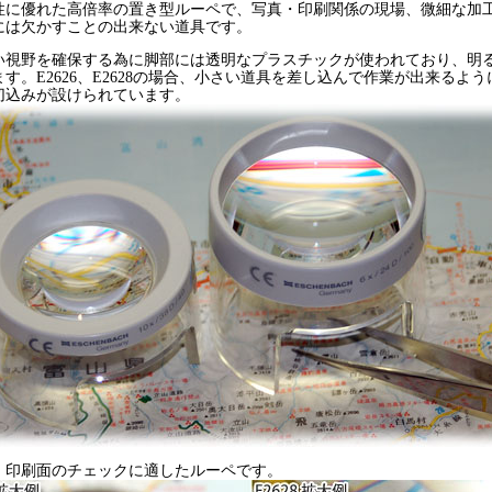
に優れた高倍率の置き型ルーペで、写真・印刷関係の現場、微細な加
には欠かすことの出来ない道具です。
視野を確保する為に脚部には透明なプラスチックが使われており、明
す。E2626、E2628の場合、小さい道具を差し込んで作業が出来るよ
切込みが設けられています。
印刷面のチェックに適したルーペです。