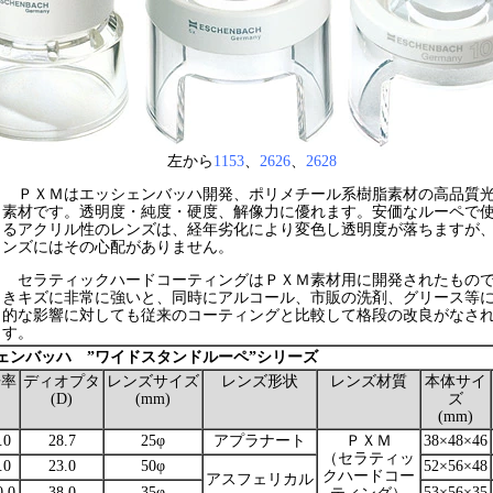
左から
1153
、
2626
、
2628
ＰＸＭはエッシェンバッハ開発、ポリメチール系樹脂素材の高品質
素材です。透明度・純度・硬度、解像力に優れます。安価なルーペで
るアクリル性のレンズは、経年劣化により変色し透明度が落ちますが
ンズにはその心配がありません。
セラティックハードコーティングはＰＸＭ素材用に開発されたもの
きキズに非常に強いと、同時にアルコール、市販の洗剤、グリース等
的な影響に対しても従来のコーティングと比較して格段の改良がなさ
す。
ェンバッハ ”ワイドスタンドルーペ”シリーズ
倍率
ディオプタ
レンズサイズ
レンズ形状
レンズ材質
本体サイ
(D)
(mm)
ズ
(mm)
.0
28.7
25φ
アプラナート
ＰＸＭ
38×48×46
（セラティッ
.0
23.0
50φ
52×56×48
クハードコー
アスフェリカル
0.0
38.0
35φ
53×56×35