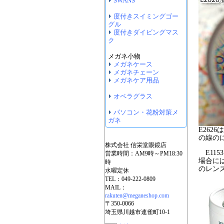
E262
の線の
E11
場合に
のレン