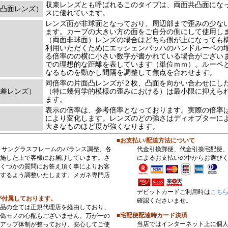
収束レンズとも呼ばれるこのタイプは、両面共凸面にな
凸面レンズ）
スに優れています。
レンズ面が非球面となっており、周辺部まで歪みの少な
ます。カーブの大きい方の面をご自分の側にして使用し
（両面非球面）レンズの場合はどちら側が上になっても
利用いただくためにエッシェンバッハのハンドルーペの
る倍率のの横に小さい数字が書かれている場合がござい
での理想的な距離を表しています（単位ｍｍ）。ルーペ
なるものを動かし間隔を調整して焦点を合わせます。
同倍率の片面凸レンズが２枚、凸面を向かい合わせにし
差レンズ）
（特に幾何学的模様の歪みにおける）は最小限に抑えら
ます。
表示の倍率は、参考倍率となっております。実際の倍率
により変化します。レンズのどの強さはディオプターに
大きなものほど度が強くなります。