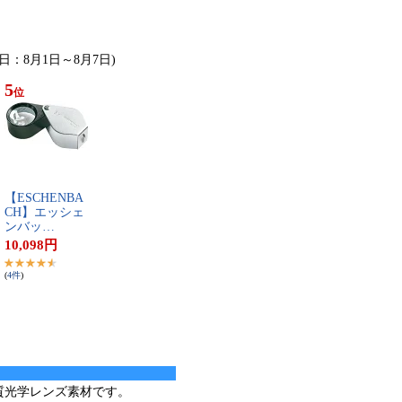
計日：8月1日～8月7日)
5
位
【​E​S​C​H​E​N​B​A​
C​H​】​エ​ッ​シ​ェ​
ン​バ​ッ​…
10,098
円
(
4
件
)
質光学レンズ素材です。