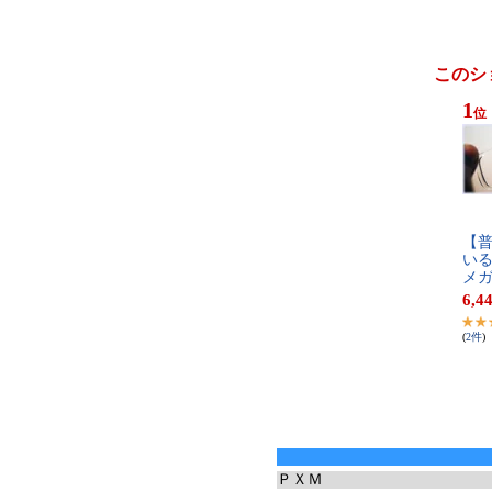
このシ
1
位
【​普
い​る
メ​ガ
6,4
(
2
件
)
ＰＸＭ