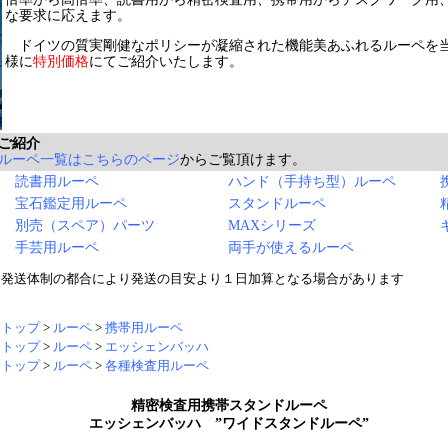
な要求に応えます。
ドイツの質実剛健なポリシーが凝縮された機能美あふれるルーペを
様に
特別価格
にてご紹介いたします。
ご紹介
ルーペ一覧はこちらのページ
からご覧頂けます。
読書用ルーペ
ハンド（手持ち型）ルーペ
宝石鑑定用ルーペ
スタンドルーペ
別売（スペア）パーツ
MAXシリーズ
手芸用ルーペ
両手が使えるルーペ
ー発送体制の都合により発送の目安より１日加算となる場合があります
リトップ
>
ルーペ
>
携帯用ルーペ
リトップ
>
ルーペ
>
エッシェンバッハ
リトップ
>
ルーペ
>
各種検査用ルーペ
精密検査用携帯スタンドルーペ
エッシェンバッハ ”ワイドスタンドルーペ”