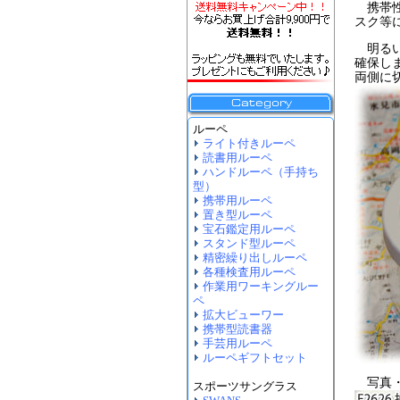
携帯性
スク等
明るい
確保しま
両側に
写真・