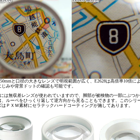
6は50mmと口径の大きなレンズで明視範囲が広く、E2628は高倍率10倍に
にじみや背景ドットの確認も可能です。
53には無収差レンズが使われていますので、脚部が被検物の一部にぶつ
は、ルーペをひっくり返して逆方向から見ることもできます。このシリ
ズはＰＸＭ素材にセラテックハードコーティングが施してあります。