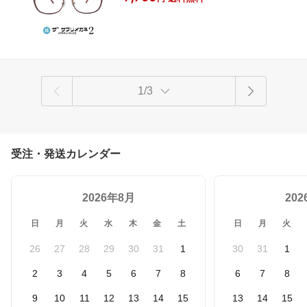
ト レンズ、紫外線を99%カットする超軽量
テスター付 お買い物マラソン スーパー
パソコンPC眼鏡、眼を守る
セール
1/3
受注・発送カレンダー
2026年8月
20
日
月
火
水
木
金
土
日
月
火
26
27
28
29
30
31
1
30
31
1
2
3
4
5
6
7
8
6
7
8
9
10
11
12
13
14
15
13
14
15