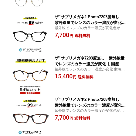
パソコンPC眼鏡、眼を守る
ガネ 最強 お買い物マラソン スーパーセ
ール
ザ”サプリメガネ2 Photo7203度無し
紫外線量でレンズのカラー濃度が変化
紫外線でレンズのカラー濃度が変化色が変
【中国製・OEMレンズ】【JIS規格適合
わるサングラス ブルーライト最高99％カッ
7,700
メガネ】アイケアブルーライトカットブ
送料無料
円
ト レンズ、紫外線を99%カットする超軽量
ルーライトカット テスター付 お買い物
パソコンPC眼鏡、眼を守る
マラソン スーパーセール
ザ”サプリメガネ7203度無し 紫外線量
でレンズのカラー濃度が変化【 国産高
紫外線でレンズのカラー濃度が変化 東海光
性能、東海光学ルティーナレンズ】【JI
学ルティーナレンズをTBS テレビ マツコの
15,400
S規格適合メガネ】アイケアTR90 ブル
送料無料
円
知らない世界 が紹介UVカット ザ”サプリメ
ーライトカット テスター付 お買い物マ
ガネの中で大きいメガネ
ラソン スーパーセール
ザ”サプリメガネ2 Photo7208度無し
紫外線量でレンズのカラー濃度が変化
紫外線でレンズのカラー濃度が変化色が変
【中国製・OEMレンズ】【JIS規格適合
わるサングラス ブルーライト最高99％カッ
7,700
メガネ】アイケアTR90 ブルーライトカ
送料無料
円
ト レンズ、紫外線を99%カットする超軽量
ット テスター付 お買い物マラソン スー
パソコンPC眼鏡、眼を守る
パーセール