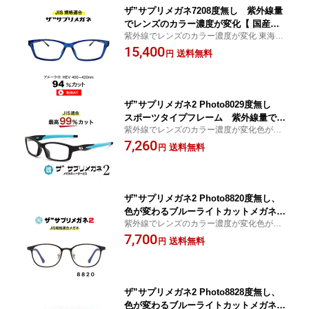
ザ”サプリメガネ7208度無し 紫外線量
でレンズのカラー濃度が変化【 国産高
紫外線でレンズのカラー濃度が変化 東海光
性能、東海光学ルティーナレンズ】【JI
学ルティーナレンズをTBS テレビ マツコの
15,400
S規格適合メガネ】アイケアTR90 ブル
送料無料
円
知らない世界 が紹介UVカット ザ”サプリメ
ーライトカット テスター付 お買い物マ
ガネの中で大きいメガネ
ラソン スーパーセール
ザ”サプリメガネ2 Photo8029度無し
スポーツタイプフレーム 紫外線量でレ
紫外線でレンズのカラー濃度が変化色が変
ンズのカラー濃度が変化【中国製・OE
わるサングラス ブルーライト最高99％カッ
7,260
Mレンズ】【JIS規格適合メガネ】アイ
送料無料
円
ト レンズ、紫外線を99%カットする超軽量
ケア ブルーライトカット テスター付 お
パソコンPC眼鏡、眼を守る スポーツタイプ
買い物マラソン スーパーセール
フレーム
ザ”サプリメガネ2 Photo8820度無し、
色が変わるブルーライトカットメガネ
紫外線でレンズのカラー濃度が変化色が変
レンズのカラー濃度が変化【中国製・O
わるサングラスブルーライト最高99％カッ
7,700
EMレンズ】【JIS規格適合メガネ】アイ
送料無料
円
ト レンズ,紫外線を99%カットする超軽量パ
ケア お買い物マラソン スーパーセール
ソコンPC眼鏡,眼を守る ブルーライトカッ
ブルーライト カット メガネ jis規格
ト テスター付
ザ”サプリメガネ2 Photo8828度無し、
色が変わるブルーライトカットメガネ