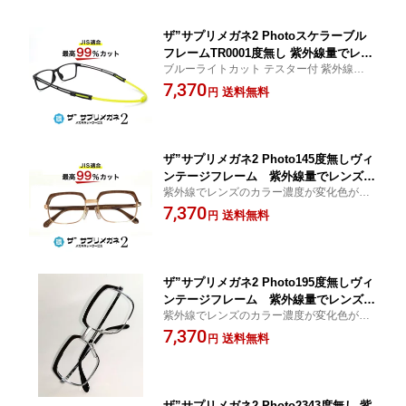
ザ”サプリメガネ2 Photoスケラーブル
フレームTR0001度無し 紫外線量でレン
ブルーライトカット テスター付 紫外線でレ
ズのカラー濃度が変化【中国製・OEM
ンズのカラー濃度が変化色が変わるサング
7,370
レンズ】【JIS規格適合メガネ】アイケ
送料無料
円
ラス ブルーライト最高99％カット レンズ、
アお買い物マラソン スーパーセール ブ
紫外線を99%カットする超軽量パソコンPC
ルーライト カット メガネ jis規格
眼鏡、眼を守る
ザ”サプリメガネ2 Photo145度無しヴィ
ンテージフレーム 紫外線量でレンズの
紫外線でレンズのカラー濃度が変化色が変
カラー濃度が変化【中国製・OEMレン
わるサングラス ブルーライト最高99％カッ
7,370
ズ】【JIS規格適合メガネ】アイケアTR
送料無料
円
ト レンズ、紫外線を99%カットする超軽量
90 ブルーライトカット テスター付 お買
パソコンPC眼鏡、眼を守る
い物マラソン スーパーセール
ザ”サプリメガネ2 Photo195度無しヴィ
ンテージフレーム 紫外線量でレンズの
紫外線でレンズのカラー濃度が変化色が変
カラー濃度が変化【中国製・OEMレン
わるサングラス ブルーライト最高99％カッ
7,370
ズ】【JIS規格適合メガネ】アイケアTR
送料無料
円
ト レンズ、紫外線を99%カットする超軽量
90 ブルーライトカット テスター付 お買
パソコンPC眼鏡、眼を守る
い物マラソン スーパーセール
ザ”サプリメガネ2 Photo2343度無し 紫