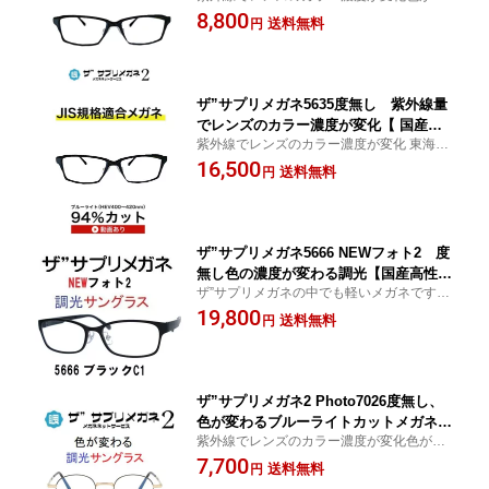
わるサングラス ブルーライト最高99％カッ
8,800
メガネ】アイケアTR90 ブルーライトカ
送料無料
円
ト レンズ、紫外線を99%カットする超軽量
ット テスター付 お買い物マラソン スー
パソコンPC眼鏡、眼を守る
パーセール
ザ”サプリメガネ5635度無し 紫外線量
でレンズのカラー濃度が変化【 国産高
紫外線でレンズのカラー濃度が変化 東海光
性能、東海光学ルティーナレンズ】【JI
学ルティーナレンズをTBS テレビ マツコの
16,500
S規格適合メガネ】アイケアブルーライ
送料無料
円
知らない世界 が紹介UVカット ザ”サプリメ
トカット テスター付 お買い物マラソン
ガネの中で大きいメガネ
スーパーセール
ザ”サプリメガネ5666 NEWフォト2 度
無し色の濃度が変わる調光【国産高性
ザ”サプリメガネの中でも軽いメガネです 眼
能、東海光学ルティーナレンズ】【JIS
に優しい紫外線でレンズのカラー濃度が変
19,800
規格適合メガネ】アイケアメガネおしゃ
送料無料
円
化 東海光学ルティーナレンズ 仕様TBSテレ
れ 超軽量純100％ウルテムフレーム（1
ビマツコの知らない世界で紹介されまし
1.25g)ブルーライトカット テスター付
た。
お買い物マラソン スーパーセール
ザ”サプリメガネ2 Photo7026度無し、
色が変わるブルーライトカットメガネ
紫外線でレンズのカラー濃度が変化色が変
レンズのカラー濃度が変化【中国製・O
わるサングラス ブルーライト最高99％カッ
7,700
EMレンズ】【JIS規格適合メガネ】アイ
送料無料
円
ト レンズ、紫外線を99%カットする超軽量
ケア ブルーライトカット テスター付 メ