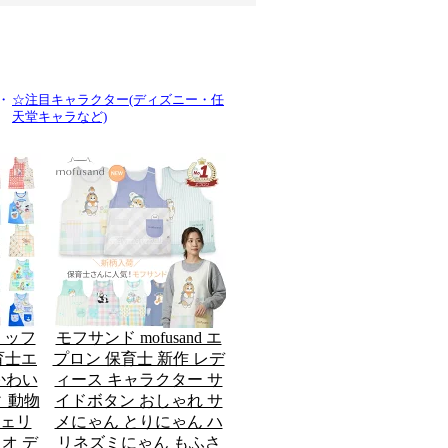
・
☆注目キャラクター(ディズニー・任
天堂キャラなど)
ミッフ
モフサンド mofusand エ
保育士エ
プロン 保育士 新作 レデ
かわい
ィース キャラクター サ
 動物
イドボタン おしゃれ サ
ジェリ
メにゃん とりにゃん ハ
オ デ
リネズミにゃん もふさ