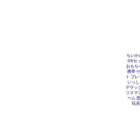
ちいか
DXセ
おもち
携帯 
ト プレ
いっし
デラック
リスマス
ーム 
玩具