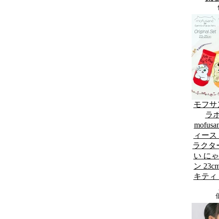
モフサ
ラボ
mofu
ィース
ラクター
い に
ン 23c
キティ