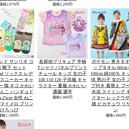
価格
2,970円
価格
2,200円
ンド サンリオ コ
名探偵プリキュア 半袖
ポケモン 巻きタオ
 靴下 セット
Tシャツ パネルプリント
ップタオル 60cm 
sand ソックス レデ
チュール キッズ 女の子
100cm 綿100％ キ
 スニーカー キャ
100 110 120 子供服 キャ
供 男の子 女の子 
 猫 ネコ かわい
ラクター 夏服 かわいい
プ付き 着替え プー
ゃんこ ハンギョド
通園 通学
水浴 スイミング 
m-25cm 女性 ねこ
価格
1,980円
クター レックウザ
 マイメロ プリン
雄 ピカチュウ リ
けろっぴ
ン
価格
1,100円~
価格
1,880円