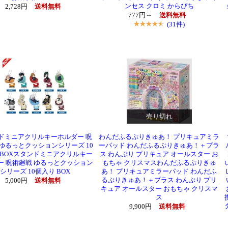
ンセス クロミ からぴち
2,728円
送料無料
777円～
送料無料
(31件)
売り切れ
ドミニアクリルキーホルダー 呪
わんだふるぷりきゅあ！ プリキュアミラ
 ゆるっとクッションシリーズ 10
ーパッド わんだふるぷりきゅあ！＋プラ
 BOXスタンドミニアクリルキー
ス わんぷり プリキュア オールスター お
ー 呪術廻戦 ゆるっとクッション
もちゃ クリスマスわんだふるぷりきゅ
シリーズ 10個入り BOX
あ！ プリキュアミラーパッド わんだふ
るぷりきゅあ！＋プラス わんぷり プリ
5,000円
送料無料
キュア オールスター おもちゃ クリスマ
ス
9,900円
送料無料