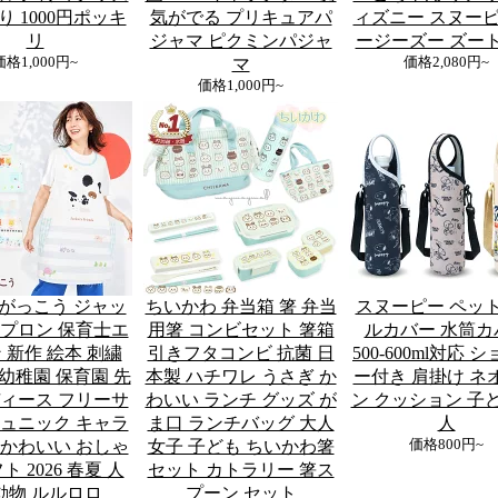
 1000円ポッキ
気がでる プリキュアパ
ィズニー スヌーピ
リ
ジャマ ピクミンパジャ
ージーズー ズー
価格
1,000円~
マ
価格
2,080円~
価格
1,000円~
がっこう ジャッ
ちいかわ 弁当箱 箸 弁当
スヌーピー ペッ
エプロン 保育士エ
用箸 コンビセット 箸箱
ルカバー 水筒カ
 新作 絵本 刺繍
引きフタコンビ 抗菌 日
500-600ml対応 
幼稚園 保育園 先
本製 ハチワレ うさぎ か
ー付き 肩掛け ネ
ディース フリーサ
わいい ランチ グッズ が
ン クッション 子ど
チュニック キャラ
ま口 ランチバッグ 大人
人
 かわいい おしゃ
女子 子ども ちいかわ箸
価格
800円~
ト 2026 春夏 人
セット カトラリー 箸ス
動物 ルルロロ
プーン セット