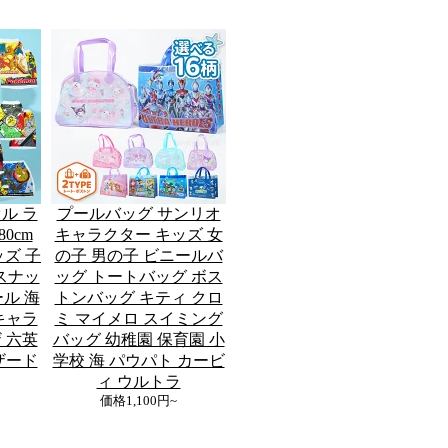
ル ラ
プールバッグ サンリオ
80cm
キャラクター キッズ 女
ッズ 子
の子 男の子 ビニールバ
スナッ
ッグ トートバッグ ボス
ル 海
トンバッグ キティ クロ
キャラ
ミ マイメロ スイミング
 六英
バッグ 幼稚園 保育園 小
ザード
学校 海 パウパト カービ
ィ ウルトラ
価格
1,100円~