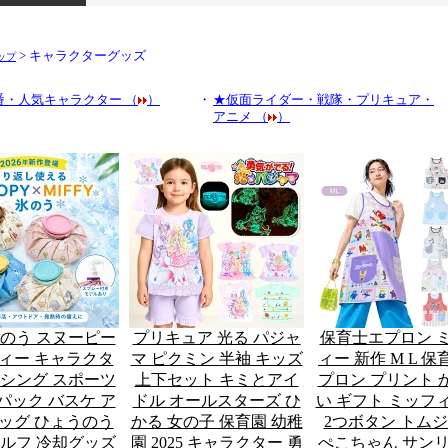
> キャラクターグッズ
ップ
番・人気キャラクター （
）
・
★仮面ライダー・戦隊・プリキュア・
アニメ （
）
氷のう スヌーピー
プリキュア 光る パジャ
保育士エプロン 
ィー キャラクタ
マ ピクミン 半袖 キッズ
ィー 新作 M L 
イシング スポーツ
上下セット キミとアイ
プロン プリント 
パック バスケ ア
ドル オールスターズ ひ
い ギフト ミッフィ
ッグ ひょうのう
かる 女の子 保育園 幼稚
2つボタン トム
ゴルフ 冷却グッズ
園 2025 キャラクター 勇
ぺこちゃん サンリ