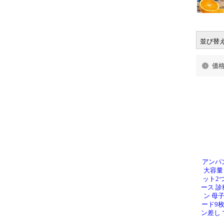
並び替
価
アンパ
大容量
ット2
ース 診
ン 母
ード9
ン差し 