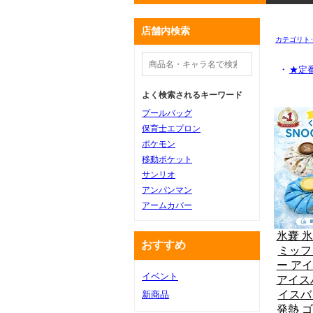
店舗内検索
カテゴリト
・
★定
よく検索されるキーワード
プールバッグ
保育士エプロン
ポケモン
移動ポケット
サンリオ
アンパンマン
アームカバー
氷嚢 
おすすめ
ミッフ
ー ア
イベント
アイス
イスバ
新商品
発熱 