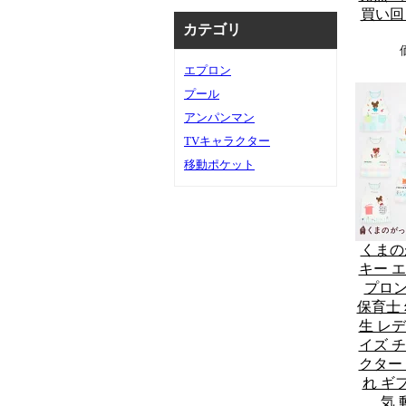
買い回り
カテゴリ
エプロン
プール
アンパンマン
TVキャラクター
移動ポケット
くまの
キー 
プロン
保育士 
生 レ
イズ 
クター
れ ギフ
気 