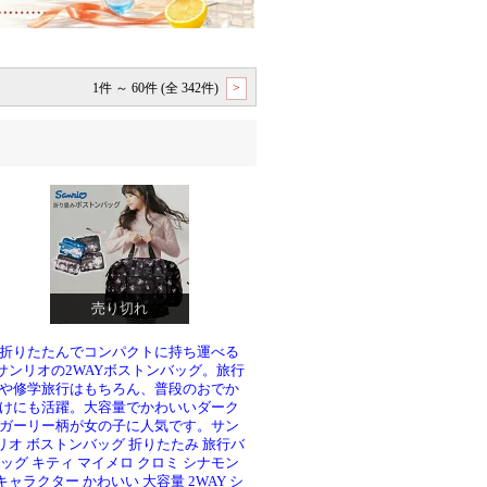
1件 ～ 60件 (全 342件)
>
売り切れ
折りたたんでコンパクトに持ち運べる
サンリオの2WAYボストンバッグ。旅行
や修学旅行はもちろん、普段のおでか
けにも活躍。大容量でかわいいダーク
ガーリー柄が女の子に人気です。サン
リオ ボストンバッグ 折りたたみ 旅行バ
ッグ キティ マイメロ クロミ シナモン
キャラクター かわいい 大容量 2WAY シ