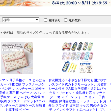
え
在庫あり
送料無料
格や送料は、商品のサイズや色によって異なる場合があります。
ンマン 母子手帳ケース じゃばら
食洗機対応！小さなお子様でも開けやす
 カード9枚収納 ファスナーポケ
いスライド式カトラリーセット。お名前
つ ペン差し マルチケース 通帳ケ
シール付きで入園入学準備・遠足にぴっ
察券 お薬手帳 ベビーアンパンマ
たりトリオセット 食洗機対応 キャラク
子手帳ケース じゃばら 大容量 カ
ター 箸 スプーン フォーク セット 子供
枚収納 ファスナーポケット2つ ペ
幼稚園 保育園 抗菌 カトラリーセット お
マルチケース 通帳ケース 診察券
弁当 スライド 日本製 キッズ 男の子 女の
お薬手帳 ベビー
子 マインクラフト すみっコぐらし プリ