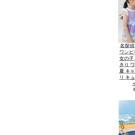
名探偵
ワンピ
女の子 1
きり 
夏 キ
リ キ