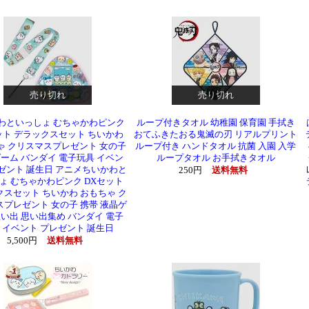
売り切れ
売り切れ
わといっしょ むちゃかわピンク
ループ付きタオル 幼稚園 保育園 手拭き
ット デラックスセット ちいかわ
おてふきたおる鬼滅の刃 リアルプリント
ゃ クリスマスプレゼント 女の子
ループ付き ハンドタオル 抗菌 入園 入学
ゲーム バンダイ 電子玩具 イベン
ループタオル お手拭きタオル
ゼント 誕生日 アニメちいかわと
250円
送料無料
ょ むちゃかわピンク DXセット
スセット ちいかわ おもちゃ ク
プレゼント 女の子 携帯 液晶ゲ
思い出 思い出集め バンダイ 電子
 イベント プレゼント 誕生日
5,500円
送料無料