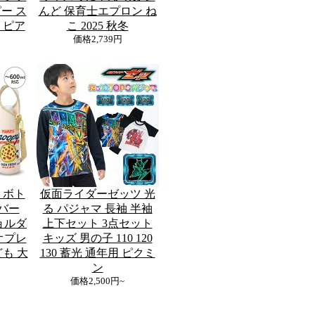
ー ス
んど 保育士エプロン ね
トピア
こ 2025 秋冬
価格
2,739円
トボト
仮面ライダーゼッツ 光
バー
る パジャマ 長袖 半袖
ショルダ
上下セット 3点セット
オプレ
キッズ 男の子 110 120
も 大
130 蓄光 通年用 ピクミ
ン
価格
2,500円~