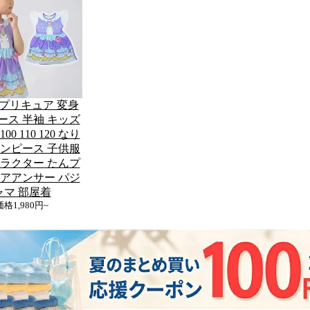
プリキュア 変身
ース 半袖 キッズ
00 110 120 なり
ワンピース 子供服
ャラクター たんプ
ュアアンサー パジ
ャマ 部屋着
価格
1,980円~