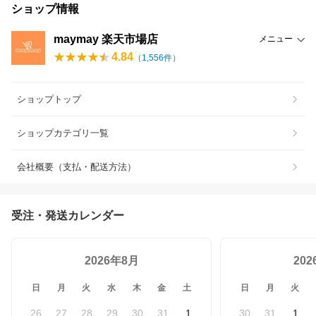
ショップ情報
maymay 楽天市場店
メニュー
4.84
（
1,556
件）
ショップトップ
ショップカテゴリ一覧
会社概要（支払・配送方法）
受注・発送カレンダー
2026年8月
20
日
月
火
水
木
金
土
日
月
火
26
27
28
29
30
31
1
30
31
1