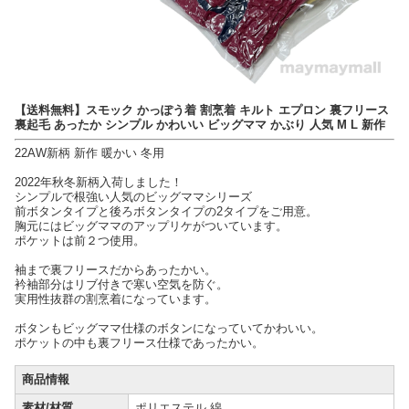
【送料無料】スモック かっぽう着 割烹着 キルト エプロン 裏フリース
裏起毛 あったか シンプル かわいい ビッグママ かぶり 人気 M L 新作
22AW新柄 新作 暖かい 冬用
2022年秋冬新柄入荷しました！
シンプルで根強い人気のビッグママシリーズ
前ボタンタイプと後ろボタンタイプの2タイプをご用意。
胸元にはビッグママのアップリケがついています。
ポケットは前２つ使用。
袖まで裏フリースだからあったかい。
衿袖部分はリブ付きで寒い空気を防ぐ。
実用性抜群の割烹着になっています。
ボタンもビッグママ仕様のボタンになっていてかわいい。
ポケットの中も裏フリース仕様であったかい。
商品情報
素材/材質
ポリエステル 綿