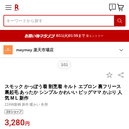
8/11(火)01:59まで
要エントリー
maymay 楽天市場店
1/11
スモック かっぽう着 割烹着 キルト エプロン 裏フリース
裏起毛 あったか シンプル かわいい ビッグママ かぶり 人
気 M L 新作
22AW新柄 新作 暖かい 冬用
3,280
円