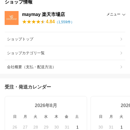
ショップ情報
maymay 楽天市場店
メニュー
4.84
（
1,559
件）
ショップトップ
ショップカテゴリ一覧
会社概要（支払・配送方法）
受注・発送カレンダー
2026年8月
20
日
月
火
水
木
金
土
日
月
火
26
27
28
29
30
31
1
30
31
1