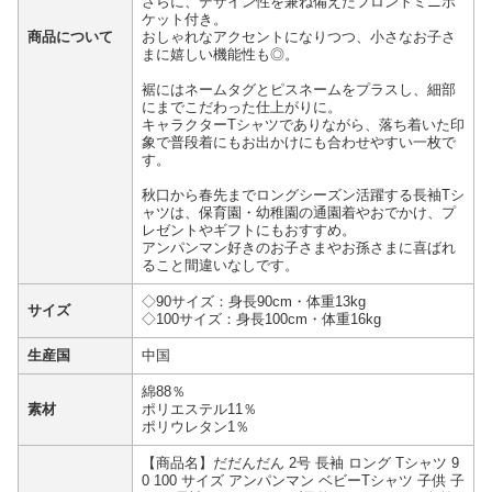
さらに、デザイン性を兼ね備えたフロントミニポ
ケット付き。
商品について
おしゃれなアクセントになりつつ、小さなお子さ
まに嬉しい機能性も◎。
裾にはネームタグとピスネームをプラスし、細部
にまでこだわった仕上がりに。
キャラクターTシャツでありながら、落ち着いた印
象で普段着にもお出かけにも合わせやすい一枚で
す。
秋口から春先までロングシーズン活躍する長袖Tシ
ャツは、保育園・幼稚園の通園着やおでかけ、プ
レゼントやギフトにもおすすめ。
アンパンマン好きのお子さまやお孫さまに喜ばれ
ること間違いなしです。
◇90サイズ：身長90cm・体重13kg
サイズ
◇100サイズ：身長100cm・体重16kg
生産国
中国
綿88％
素材
ポリエステル11％
ポリウレタン1％
【商品名】だだんだん 2号 長袖 ロング Tシャツ 9
0 100 サイズ アンパンマン ベビーTシャツ 子供 子